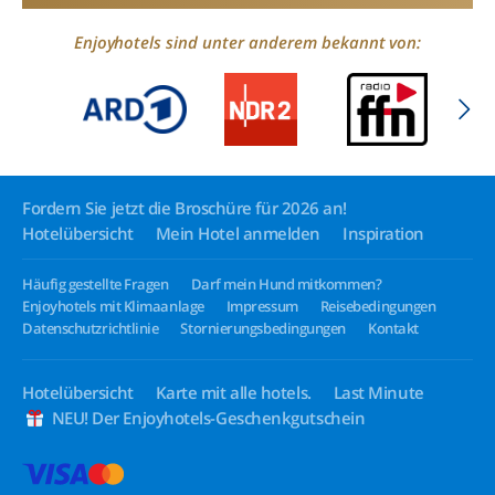
Enjoyhotels sind unter anderem bekannt von:
Fordern Sie jetzt die Broschüre für 2026 an!
Hotelübersicht
Mein Hotel anmelden
Inspiration
Häufig gestellte Fragen
Darf mein Hund mitkommen?
Enjoyhotels mit Klimaanlage
Impressum
Reisebedingungen
Datenschutzrichtlinie
Stornierungsbedingungen
Kontakt
Hotelübersicht
Karte mit alle hotels.
Last Minute
NEU! Der Enjoyhotels-Geschenkgutschein