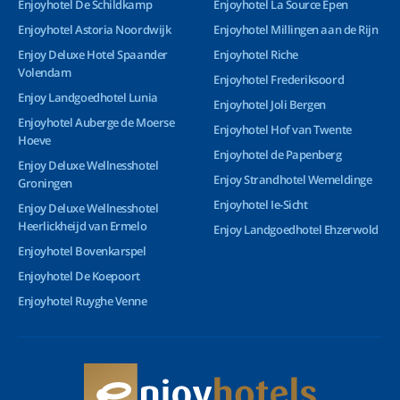
Enjoyhotel De Schildkamp
Enjoyhotel La Source Epen
Enjoyhotel Astoria Noordwijk
Enjoyhotel Millingen aan de Rijn
Enjoy Deluxe Hotel Spaander
Enjoyhotel Riche
Volendam
Enjoyhotel Frederiksoord
Enjoy Landgoedhotel Lunia
Enjoyhotel Joli Bergen
Enjoyhotel Auberge de Moerse
Enjoyhotel Hof van Twente
Hoeve
Enjoyhotel de Papenberg
Enjoy Deluxe Wellnesshotel
Enjoy Strandhotel Wemeldinge
Groningen
Enjoyhotel Ie-Sicht
Enjoy Deluxe Wellnesshotel
Heerlickheijd van Ermelo
Enjoy Landgoedhotel Ehzerwold
Enjoyhotel Bovenkarspel
Enjoyhotel De Koepoort
Enjoyhotel Ruyghe Venne