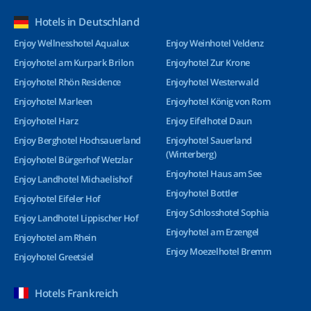
Hotels in Deutschland
Enjoy Wellnesshotel Aqualux
Enjoy Weinhotel Veldenz
Enjoyhotel am Kurpark Brilon
Enjoyhotel Zur Krone
Enjoyhotel Rhön Residence
Enjoyhotel Westerwald
Enjoyhotel Marleen
Enjoyhotel König von Rom
Enjoyhotel Harz
Enjoy Eifelhotel Daun
Enjoy Berghotel Hochsauerland
Enjoyhotel Sauerland
(Winterberg)
Enjoyhotel Bürgerhof Wetzlar
Enjoyhotel Haus am See
Enjoy Landhotel Michaelishof
Enjoyhotel Bottler
Enjoyhotel Eifeler Hof
Enjoy Schlosshotel Sophia
Enjoy Landhotel Lippischer Hof
Enjoyhotel am Erzengel
Enjoyhotel am Rhein
Enjoy Moezelhotel Bremm
Enjoyhotel Greetsiel
Hotels Frankreich