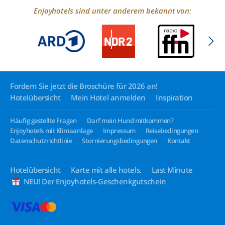
Enjoyhotels sind unter anderem bekannt von:
Fordern Sie jetzt die Broschüre für 2026 an!
Hotelübersicht
Mein Hotel anmelden
Inspiration
Häufig gestellte Fragen
Darf mein Hund mitkommen?
Enjoyhotels mit Klimaanlage
Impressum
Reisebedingungen
Datenschutzrichtlinie
Stornierungsbedingungen
Kontakt
Hotelübersicht
Karte mit alle hotels.
Last Minute
NEU! Der Enjoyhotels-Geschenkgutschein