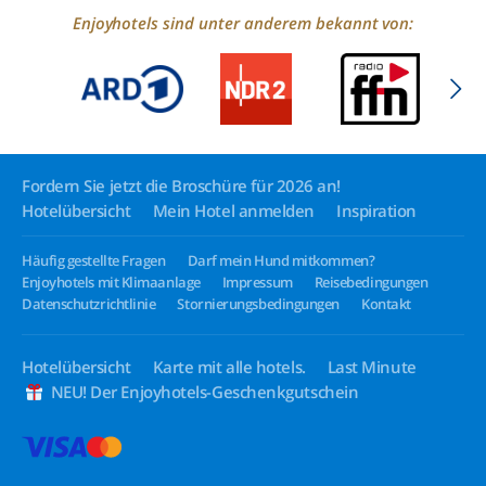
Enjoyhotels sind unter anderem bekannt von:
Fordern Sie jetzt die Broschüre für 2026 an!
Hotelübersicht
Mein Hotel anmelden
Inspiration
Häufig gestellte Fragen
Darf mein Hund mitkommen?
Enjoyhotels mit Klimaanlage
Impressum
Reisebedingungen
Datenschutzrichtlinie
Stornierungsbedingungen
Kontakt
Hotelübersicht
Karte mit alle hotels.
Last Minute
NEU! Der Enjoyhotels-Geschenkgutschein