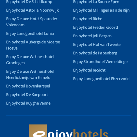
Enjoyhotel De Schildkamp
Enjoyhotel La Source Epen
Enjoyhotel Astoria Noordwijk
Enjoyhotel Millingen aan de Rijn
Enjoy Deluxe Hotel Spaander
Enjoyhotel Riche
Volendam
Enjoyhotel Frederiksoord
Enjoy Landgoedhotel Lunia
Enjoyhotel Joli Bergen
Enjoyhotel Auberge de Moerse
Enjoyhotel Hof van Twente
Hoeve
Enjoyhotel de Papenberg
Enjoy Deluxe Wellnesshotel
Enjoy Strandhotel Wemeldinge
Groningen
Enjoyhotel Ie-Sicht
Enjoy Deluxe Wellnesshotel
Heerlickheijd van Ermelo
Enjoy Landgoedhotel Ehzerwold
Enjoyhotel Bovenkarspel
Enjoyhotel De Koepoort
Enjoyhotel Ruyghe Venne