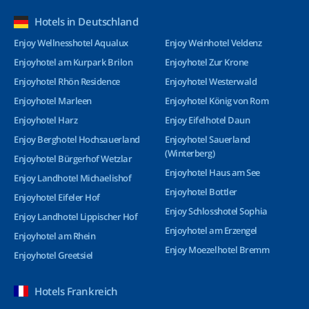
Hotels in Deutschland
Enjoy Wellnesshotel Aqualux
Enjoy Weinhotel Veldenz
Enjoyhotel am Kurpark Brilon
Enjoyhotel Zur Krone
Enjoyhotel Rhön Residence
Enjoyhotel Westerwald
Enjoyhotel Marleen
Enjoyhotel König von Rom
Enjoyhotel Harz
Enjoy Eifelhotel Daun
Enjoy Berghotel Hochsauerland
Enjoyhotel Sauerland
(Winterberg)
Enjoyhotel Bürgerhof Wetzlar
Enjoyhotel Haus am See
Enjoy Landhotel Michaelishof
Enjoyhotel Bottler
Enjoyhotel Eifeler Hof
Enjoy Schlosshotel Sophia
Enjoy Landhotel Lippischer Hof
Enjoyhotel am Erzengel
Enjoyhotel am Rhein
Enjoy Moezelhotel Bremm
Enjoyhotel Greetsiel
Hotels Frankreich