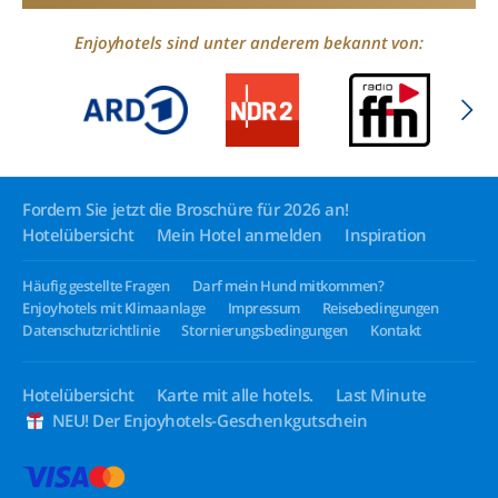
Enjoyhotels sind unter anderem bekannt von:
Fordern Sie jetzt die Broschüre für 2026 an!
Hotelübersicht
Mein Hotel anmelden
Inspiration
Häufig gestellte Fragen
Darf mein Hund mitkommen?
Enjoyhotels mit Klimaanlage
Impressum
Reisebedingungen
Datenschutzrichtlinie
Stornierungsbedingungen
Kontakt
Hotelübersicht
Karte mit alle hotels.
Last Minute
NEU! Der Enjoyhotels-Geschenkgutschein