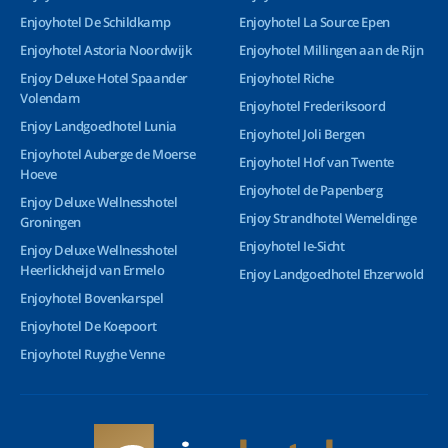
Enjoyhotel De Schildkamp
Enjoyhotel La Source Epen
Enjoyhotel Astoria Noordwijk
Enjoyhotel Millingen aan de Rijn
Enjoy Deluxe Hotel Spaander
Enjoyhotel Riche
Volendam
Enjoyhotel Frederiksoord
Enjoy Landgoedhotel Lunia
Enjoyhotel Joli Bergen
Enjoyhotel Auberge de Moerse
Enjoyhotel Hof van Twente
Hoeve
Enjoyhotel de Papenberg
Enjoy Deluxe Wellnesshotel
Enjoy Strandhotel Wemeldinge
Groningen
Enjoyhotel Ie-Sicht
Enjoy Deluxe Wellnesshotel
Heerlickheijd van Ermelo
Enjoy Landgoedhotel Ehzerwold
Enjoyhotel Bovenkarspel
Enjoyhotel De Koepoort
Enjoyhotel Ruyghe Venne