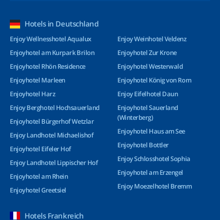
Hotels in Deutschland
Enjoy Wellnesshotel Aqualux
Enjoy Weinhotel Veldenz
Enjoyhotel am Kurpark Brilon
Enjoyhotel Zur Krone
Enjoyhotel Rhön Residence
Enjoyhotel Westerwald
Enjoyhotel Marleen
Enjoyhotel König von Rom
Enjoyhotel Harz
Enjoy Eifelhotel Daun
Enjoy Berghotel Hochsauerland
Enjoyhotel Sauerland
(Winterberg)
Enjoyhotel Bürgerhof Wetzlar
Enjoyhotel Haus am See
Enjoy Landhotel Michaelishof
Enjoyhotel Bottler
Enjoyhotel Eifeler Hof
Enjoy Schlosshotel Sophia
Enjoy Landhotel Lippischer Hof
Enjoyhotel am Erzengel
Enjoyhotel am Rhein
Enjoy Moezelhotel Bremm
Enjoyhotel Greetsiel
Hotels Frankreich