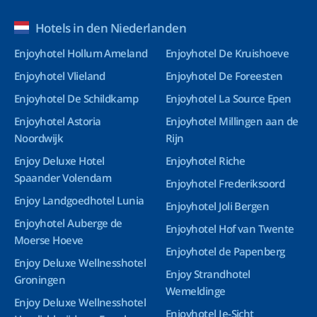
Hotels in den Niederlanden
Enjoyhotel Hollum Ameland
Enjoyhotel De Kruishoeve
Enjoyhotel Vlieland
Enjoyhotel De Foreesten
Enjoyhotel De Schildkamp
Enjoyhotel La Source Epen
Enjoyhotel Astoria
Enjoyhotel Millingen aan de
Noordwijk
Rijn
Enjoy Deluxe Hotel
Enjoyhotel Riche
Spaander Volendam
Enjoyhotel Frederiksoord
Enjoy Landgoedhotel Lunia
Enjoyhotel Joli Bergen
Enjoyhotel Auberge de
Enjoyhotel Hof van Twente
Moerse Hoeve
Enjoyhotel de Papenberg
Enjoy Deluxe Wellnesshotel
Enjoy Strandhotel
Groningen
Wemeldinge
Enjoy Deluxe Wellnesshotel
Enjoyhotel Ie-Sicht