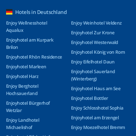
Hotels in Deutschland
Enjoy Wellnesshotel
Enjoy Weinhotel Veldenz
Aqualux
Enjoyhotel Zur Krone
Enjoyhotel am Kurpark
Enjoyhotel Westerwald
Brilon
Enjoyhotel König von Rom
Enjoyhotel Rhön Residence
Enjoy Eifelhotel Daun
Enjoyhotel Marleen
Enjoyhotel Sauerland
Enjoyhotel Harz
(Winterberg)
Enjoy Berghotel
Enjoyhotel Haus am See
Hochsauerland
Enjoyhotel Bottler
Enjoyhotel Bürgerhof
Enjoy Schlosshotel Sophia
Wetzlar
Enjoyhotel am Erzengel
Enjoy Landhotel
Michaelishof
Enjoy Moezelhotel Bremm