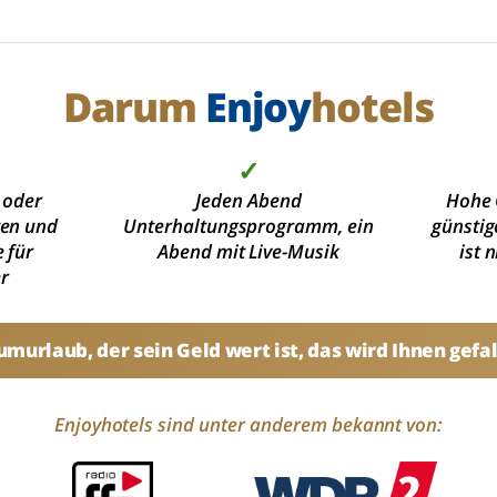
Darum
Enjoy
hotels
✓
 oder
Jeden Abend
Hohe 
ten und
Unterhaltungsprogramm, ein
günstig
 für
Abend mit Live-Musik
ist 
r
umurlaub, der sein Geld wert ist, das wird Ihnen gefal
Enjoyhotels sind unter anderem bekannt von: