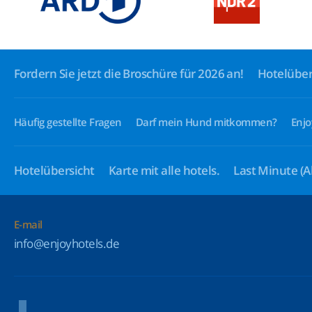
Fordern Sie jetzt die Broschüre für 2026 an!
Hotelüber
Häufig gestellte Fragen
Darf mein Hund mitkommen?
Enjo
Hotelübersicht
Karte mit alle hotels.
Last Minute
(A
E-mail
info@enjoyhotels.de