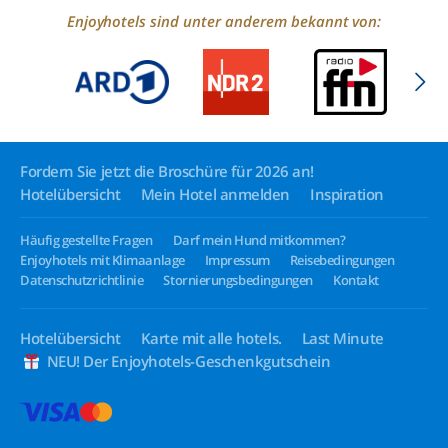
Enjoyhotels sind unter anderem bekannt von:
Fordern Sie jetzt die Broschüre für 2026 an!
Hotelübersicht
Mein Hotel anmelden
Inspiration
Häufig gestellte Fragen
Darf mein Hund mitkommen?
Enjoyhotels mit Klimaanlage
Impressum
Reisebedingungen
Datenschutzrichtlinie
Stornierungsbedingungen
Kontakt
Hotelübersicht
Karte mit alle hotels.
Last Minute
NEU! Der Enjoyhotels-Geschenkgutschein