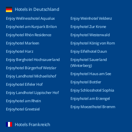
Hotels in Deutschland
Enjoy Wellnesshotel Aqualux
Enjoy Weinhotel Veldenz
Enjoyhotel am Kurpark Brilon
Enjoyhotel Zur Krone
Enjoyhotel Rhön Residence
Enjoyhotel Westerwald
Enjoyhotel Marleen
Enjoyhotel König von Rom
Enjoyhotel Harz
Enjoy Eifelhotel Daun
Enjoy Berghotel Hochsauerland
Enjoyhotel Sauerland
(Winterberg)
Enjoyhotel Bürgerhof Wetzlar
Enjoyhotel Haus am See
Enjoy Landhotel Michaelishof
Enjoyhotel Bottler
Enjoyhotel Eifeler Hof
Enjoy Schlosshotel Sophia
Enjoy Landhotel Lippischer Hof
Enjoyhotel am Erzengel
Enjoyhotel am Rhein
Enjoy Moezelhotel Bremm
Enjoyhotel Greetsiel
Hotels Frankreich