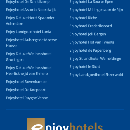
Enjoyhotel De Schildkamp
Enjoyhotel La Source Epen
Enjoyhotel Astoria Noordwijk
Enjoyhotel Millingen aan de Rijn
Enjoy Deluxe Hotel Spaander
Enjoyhotel Riche
Volendam
Enjoyhotel Frederiksoord
Enjoy Landgoedhotel Lunia
Enjoyhotel Joli Bergen
Enjoyhotel Auberge de Moerse
Enjoyhotel Hof van Twente
Hoeve
Enjoyhotel de Papenberg
Enjoy Deluxe Wellnesshotel
Enjoy Strandhotel Wemeldinge
Groningen
Enjoyhotel Ie-Sicht
Enjoy Deluxe Wellnesshotel
Heerlickheijd van Ermelo
Enjoy Landgoedhotel Ehzerwold
Enjoyhotel Bovenkarspel
Enjoyhotel De Koepoort
Enjoyhotel Ruyghe Venne