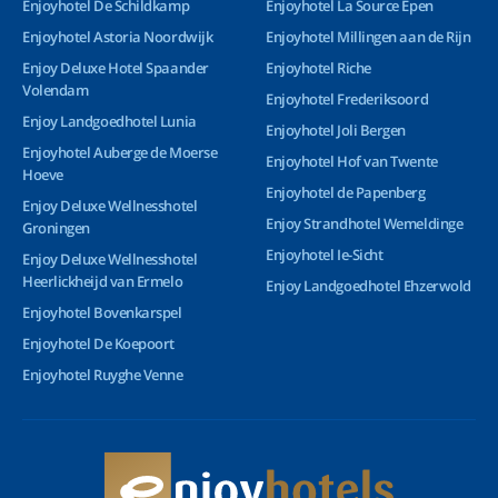
Enjoyhotel De Schildkamp
Enjoyhotel La Source Epen
Enjoyhotel Astoria Noordwijk
Enjoyhotel Millingen aan de Rijn
Enjoy Deluxe Hotel Spaander
Enjoyhotel Riche
Volendam
Enjoyhotel Frederiksoord
Enjoy Landgoedhotel Lunia
Enjoyhotel Joli Bergen
Enjoyhotel Auberge de Moerse
Enjoyhotel Hof van Twente
Hoeve
Enjoyhotel de Papenberg
Enjoy Deluxe Wellnesshotel
Enjoy Strandhotel Wemeldinge
Groningen
Enjoyhotel Ie-Sicht
Enjoy Deluxe Wellnesshotel
Heerlickheijd van Ermelo
Enjoy Landgoedhotel Ehzerwold
Enjoyhotel Bovenkarspel
Enjoyhotel De Koepoort
Enjoyhotel Ruyghe Venne