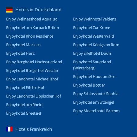
Hotels in Deutschland
Enjoy Wellnesshotel Aqualux
Enjoy Weinhotel Veldenz
Enjoyhotel am Kurpark Brilon
Enjoyhotel Zur Krone
Enjoyhotel Rhön Residence
Enjoyhotel Westerwald
Enjoyhotel Marleen
Enjoyhotel König von Rom
Enjoyhotel Harz
Enjoy Eifelhotel Daun
Enjoy Berghotel Hochsauerland
Enjoyhotel Sauerland
(Winterberg)
Enjoyhotel Bürgerhof Wetzlar
Enjoyhotel Haus am See
Enjoy Landhotel Michaelishof
Enjoyhotel Bottler
Enjoyhotel Eifeler Hof
Enjoy Schlosshotel Sophia
Enjoy Landhotel Lippischer Hof
Enjoyhotel am Erzengel
Enjoyhotel am Rhein
Enjoy Moezelhotel Bremm
Enjoyhotel Greetsiel
Hotels Frankreich