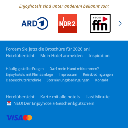
Enjoyhotels sind unter anderem bekannt von:
Fordern Sie jetzt die Broschüre für 2026 an!
Hotelübersicht
Mein Hotel anmelden
Inspiration
Häufig gestellte Fragen
Darf mein Hund mitkommen?
Enjoyhotels mit Klimaanlage
Impressum
Reisebedingungen
Datenschutzrichtlinie
Stornierungsbedingungen
Kontakt
Hotelübersicht
Karte mit alle hotels.
Last Minute
NEU! Der Enjoyhotels-Geschenkgutschein