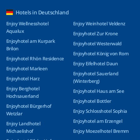
Hotels in Deutschland
Enjoy Wellnesshotel
Enjoy Weinhotel Veldenz
Aqualux
Enjoyhotel Zur Krone
Enjoyhotel am Kurpark
Enjoyhotel Westerwald
Brilon
Enjoyhotel König von Rom
Enjoyhotel Rhön Residence
Enjoy Eifelhotel Daun
Enjoyhotel Marleen
Enjoyhotel Sauerland
Enjoyhotel Harz
(Winterberg)
Enjoy Berghotel
Enjoyhotel Haus am See
Hochsauerland
Enjoyhotel Bottler
Enjoyhotel Bürgerhof
Enjoy Schlosshotel Sophia
Wetzlar
Enjoyhotel am Erzengel
Enjoy Landhotel
Michaelishof
Enjoy Moezelhotel Bremm