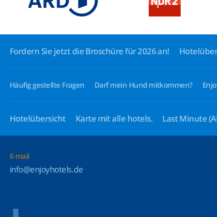
Fordern Sie jetzt die Broschüre für 2026 an!
Hotelüber
Häufig gestellte Fragen
Darf mein Hund mitkommen?
Enjo
Hotelübersicht
Karte mit alle hotels.
Last Minute
(A
E-mail
info@enjoyhotels.de