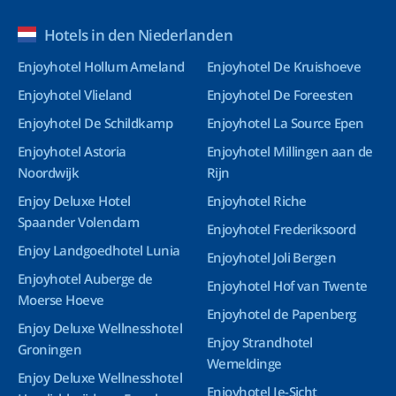
Hotels in den Niederlanden
Enjoyhotel Hollum Ameland
Enjoyhotel De Kruishoeve
Enjoyhotel Vlieland
Enjoyhotel De Foreesten
Enjoyhotel De Schildkamp
Enjoyhotel La Source Epen
Enjoyhotel Astoria
Enjoyhotel Millingen aan de
Noordwijk
Rijn
Enjoy Deluxe Hotel
Enjoyhotel Riche
Spaander Volendam
Enjoyhotel Frederiksoord
Enjoy Landgoedhotel Lunia
Enjoyhotel Joli Bergen
Enjoyhotel Auberge de
Enjoyhotel Hof van Twente
Moerse Hoeve
Enjoyhotel de Papenberg
Enjoy Deluxe Wellnesshotel
Enjoy Strandhotel
Groningen
Wemeldinge
Enjoy Deluxe Wellnesshotel
Enjoyhotel Ie-Sicht