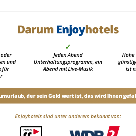
Darum
Enjoy
hotels
✓
 oder
Jeden Abend
Hohe 
ten und
Unterhaltungsprogramm, ein
günstig
 für
Abend mit Live-Musik
ist 
r
umurlaub, der sein Geld wert ist, das wird Ihnen gefal
Enjoyhotels sind unter anderem bekannt von: