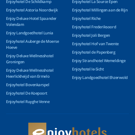
Enjoyhotel De Schildkamp
Enjoyhotel La Source Epen
Enjoyhotel Astoria Noordwijk
Enjoyhotel Millingen aan de Rijn
Enjoy Deluxe Hotel Spaander
Enjoyhotel Riche
Volendam
Enjoyhotel Frederiksoord
Enjoy Landgoedhotel Lunia
Enjoyhotel Joli Bergen
Enjoyhotel Auberge de Moerse
Enjoyhotel Hof van Twente
Hoeve
Enjoyhotel de Papenberg
Enjoy Deluxe Wellnesshotel
Enjoy Strandhotel Wemeldinge
Groningen
Enjoyhotel Ie-Sicht
Enjoy Deluxe Wellnesshotel
Heerlickheijd van Ermelo
Enjoy Landgoedhotel Ehzerwold
Enjoyhotel Bovenkarspel
Enjoyhotel De Koepoort
Enjoyhotel Ruyghe Venne