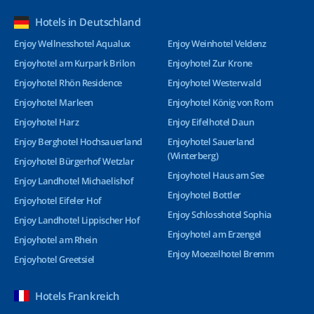
Hotels in Deutschland
Enjoy Wellnesshotel Aqualux
Enjoy Weinhotel Veldenz
Enjoyhotel am Kurpark Brilon
Enjoyhotel Zur Krone
Enjoyhotel Rhön Residence
Enjoyhotel Westerwald
Enjoyhotel Marleen
Enjoyhotel König von Rom
Enjoyhotel Harz
Enjoy Eifelhotel Daun
Enjoy Berghotel Hochsauerland
Enjoyhotel Sauerland
(Winterberg)
Enjoyhotel Bürgerhof Wetzlar
Enjoyhotel Haus am See
Enjoy Landhotel Michaelishof
Enjoyhotel Bottler
Enjoyhotel Eifeler Hof
Enjoy Schlosshotel Sophia
Enjoy Landhotel Lippischer Hof
Enjoyhotel am Erzengel
Enjoyhotel am Rhein
Enjoy Moezelhotel Bremm
Enjoyhotel Greetsiel
Hotels Frankreich