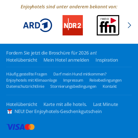
Enjoyhotels sind unter anderem bekannt von:
Fordern Sie jetzt die Broschüre für 2026 an!
Hotelübersicht
Mein Hotel anmelden
Inspiration
Häufig gestellte Fragen
Darf mein Hund mitkommen?
Enjoyhotels mit Klimaanlage
Impressum
Reisebedingungen
Datenschutzrichtlinie
Stornierungsbedingungen
Kontakt
Hotelübersicht
Karte mit alle hotels.
Last Minute
NEU! Der Enjoyhotels-Geschenkgutschein