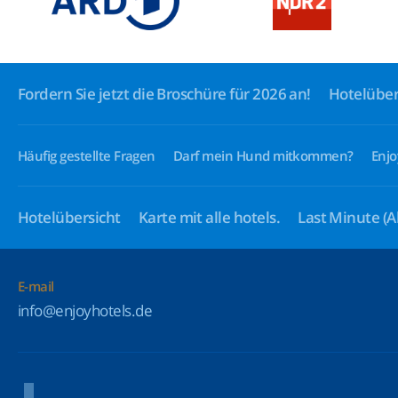
Fordern Sie jetzt die Broschüre für 2026 an!
Hotelüber
Häufig gestellte Fragen
Darf mein Hund mitkommen?
Enjo
Hotelübersicht
Karte mit alle hotels.
Last Minute
(A
E-mail
info@enjoyhotels.de