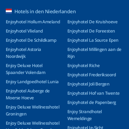
Hotels in den Niederlanden
Enjoyhotel Hollum Ameland
Enjoyhotel De Kruishoeve
Enjoyhotel Vlieland
Enjoyhotel De Foreesten
Enjoyhotel De Schildkamp
Enjoyhotel La Source Epen
Enjoyhotel Astoria
Enjoyhotel Millingen aan de
Noordwijk
Rijn
Enjoy Deluxe Hotel
Enjoyhotel Riche
Spaander Volendam
Enjoyhotel Frederiksoord
Enjoy Landgoedhotel Lunia
Enjoyhotel Joli Bergen
Enjoyhotel Auberge de
Enjoyhotel Hof van Twente
Moerse Hoeve
Enjoyhotel de Papenberg
Enjoy Deluxe Wellnesshotel
Enjoy Strandhotel
Groningen
Wemeldinge
Enjoy Deluxe Wellnesshotel
Enjoyhotel Ie-Sicht