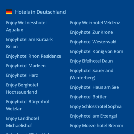
Hotels in Deutschland
Enjoy Wellnesshotel
Enjoy Weinhotel Veldenz
Aqualux
Enjoyhotel Zur Krone
Enjoyhotel am Kurpark
Enjoyhotel Westerwald
Brilon
Enjoyhotel König von Rom
Enjoyhotel Rhön Residence
Enjoy Eifelhotel Daun
Enjoyhotel Marleen
Enjoyhotel Sauerland
Enjoyhotel Harz
(Winterberg)
Enjoy Berghotel
Enjoyhotel Haus am See
Hochsauerland
Enjoyhotel Bottler
Enjoyhotel Bürgerhof
Enjoy Schlosshotel Sophia
Wetzlar
Enjoyhotel am Erzengel
Enjoy Landhotel
Michaelishof
Enjoy Moezelhotel Bremm