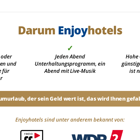
Darum
Enjoy
hotels
✓
 oder
Jeden Abend
Hohe 
ten und
Unterhaltungsprogramm, ein
günstig
 für
Abend mit Live-Musik
ist 
r
umurlaub, der sein Geld wert ist, das wird Ihnen gefal
Enjoyhotels sind unter anderem bekannt von: