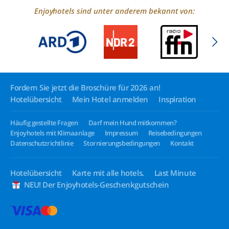
Enjoyhotels sind unter anderem bekannt von:
Fordern Sie jetzt die Broschüre für 2026 an!
Hotelübersicht
Mein Hotel anmelden
Inspiration
Häufig gestellte Fragen
Darf mein Hund mitkommen?
Enjoyhotels mit Klimaanlage
Impressum
Reisebedingungen
Datenschutzrichtlinie
Stornierungsbedingungen
Kontakt
Hotelübersicht
Karte mit alle hotels.
Last Minute
NEU! Der Enjoyhotels-Geschenkgutschein