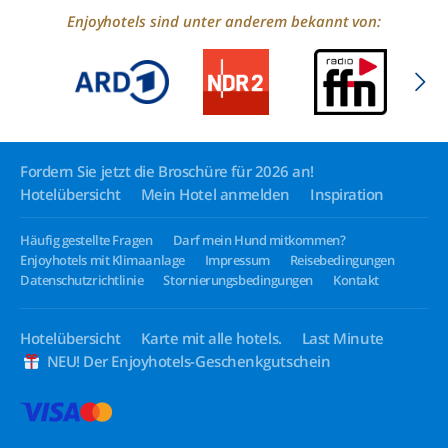
Enjoyhotels sind unter anderem bekannt von:
Fordern Sie jetzt die Broschüre für 2026 an!
Hotelübersicht
Mein Hotel anmelden
Inspiration
Häufig gestellte Fragen
Darf mein Hund mitkommen?
Enjoyhotels mit Klimaanlage
Impressum
Reisebedingungen
Datenschutzrichtlinie
Stornierungsbedingungen
Kontakt
Hotelübersicht
Karte mit alle hotels.
Last Minute
NEU! Der Enjoyhotels-Geschenkgutschein