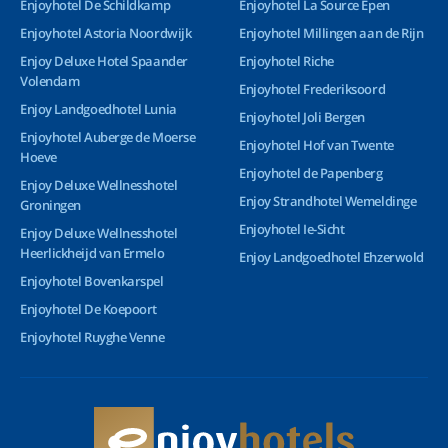
Enjoyhotel De Schildkamp
Enjoyhotel La Source Epen
Enjoyhotel Astoria Noordwijk
Enjoyhotel Millingen aan de Rijn
Enjoy Deluxe Hotel Spaander
Enjoyhotel Riche
Volendam
Enjoyhotel Frederiksoord
Enjoy Landgoedhotel Lunia
Enjoyhotel Joli Bergen
Enjoyhotel Auberge de Moerse
Enjoyhotel Hof van Twente
Hoeve
Enjoyhotel de Papenberg
Enjoy Deluxe Wellnesshotel
Enjoy Strandhotel Wemeldinge
Groningen
Enjoyhotel Ie-Sicht
Enjoy Deluxe Wellnesshotel
Heerlickheijd van Ermelo
Enjoy Landgoedhotel Ehzerwold
Enjoyhotel Bovenkarspel
Enjoyhotel De Koepoort
Enjoyhotel Ruyghe Venne