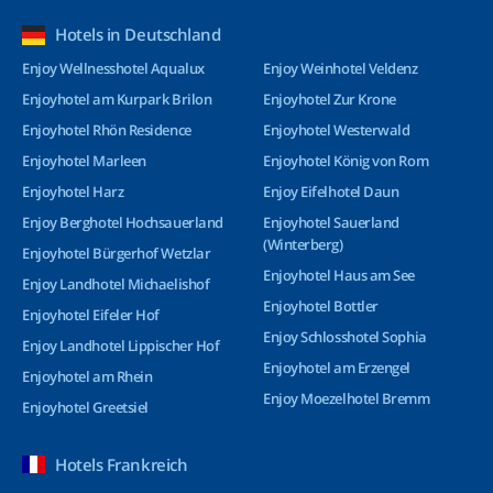
Hotels in Deutschland
Enjoy Wellnesshotel Aqualux
Enjoy Weinhotel Veldenz
Enjoyhotel am Kurpark Brilon
Enjoyhotel Zur Krone
Enjoyhotel Rhön Residence
Enjoyhotel Westerwald
Enjoyhotel Marleen
Enjoyhotel König von Rom
Enjoyhotel Harz
Enjoy Eifelhotel Daun
Enjoy Berghotel Hochsauerland
Enjoyhotel Sauerland
(Winterberg)
Enjoyhotel Bürgerhof Wetzlar
Enjoyhotel Haus am See
Enjoy Landhotel Michaelishof
Enjoyhotel Bottler
Enjoyhotel Eifeler Hof
Enjoy Schlosshotel Sophia
Enjoy Landhotel Lippischer Hof
Enjoyhotel am Erzengel
Enjoyhotel am Rhein
Enjoy Moezelhotel Bremm
Enjoyhotel Greetsiel
Hotels Frankreich