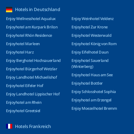
Hotels in Deutschland
Enjoy Wellnesshotel Aqualux
Enjoy Weinhotel Veldenz
Enjoyhotel am Kurpark Brilon
Enjoyhotel Zur Krone
Enjoyhotel Rhön Residence
Enjoyhotel Westerwald
Enjoyhotel Marleen
Enjoyhotel König von Rom
Enjoyhotel Harz
Enjoy Eifelhotel Daun
Enjoy Berghotel Hochsauerland
Enjoyhotel Sauerland
(Winterberg)
Enjoyhotel Bürgerhof Wetzlar
Enjoyhotel Haus am See
Enjoy Landhotel Michaelishof
Enjoyhotel Bottler
Enjoyhotel Eifeler Hof
Enjoy Schlosshotel Sophia
Enjoy Landhotel Lippischer Hof
Enjoyhotel am Erzengel
Enjoyhotel am Rhein
Enjoy Moezelhotel Bremm
Enjoyhotel Greetsiel
Hotels Frankreich