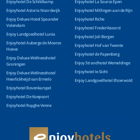
Enjoyhotel De Schildkamp
Enjoyhotel La Source Epen
Enjoyhotel Astoria Noordwijk
Enjoyhotel Millingen aan de Rijn
Enjoy Deluxe Hotel Spaander
Enjoyhotel Riche
Volendam
Enjoyhotel Frederiksoord
Enjoy Landgoedhotel Lunia
Enjoyhotel Joli Bergen
Enjoyhotel Auberge de Moerse
Enjoyhotel Hof van Twente
Hoeve
Enjoyhotel de Papenberg
Enjoy Deluxe Wellnesshotel
Enjoy Strandhotel Wemeldinge
Groningen
Enjoyhotel Ie-Sicht
Enjoy Deluxe Wellnesshotel
Heerlickheijd van Ermelo
Enjoy Landgoedhotel Ehzerwold
Enjoyhotel Bovenkarspel
Enjoyhotel De Koepoort
Enjoyhotel Ruyghe Venne