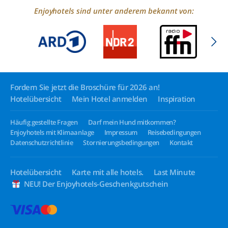
Enjoyhotels sind unter anderem bekannt von:
Fordern Sie jetzt die Broschüre für 2026 an!
Hotelübersicht
Mein Hotel anmelden
Inspiration
Häufig gestellte Fragen
Darf mein Hund mitkommen?
Enjoyhotels mit Klimaanlage
Impressum
Reisebedingungen
Datenschutzrichtlinie
Stornierungsbedingungen
Kontakt
Hotelübersicht
Karte mit alle hotels.
Last Minute
NEU! Der Enjoyhotels-Geschenkgutschein