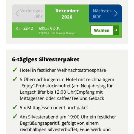
Dezember
Vorheriges
Nächstes
Jahr
Jahr
2026
di
22-12
699,
€ p.P.
mi
95
Wählen
719,95 € inkl. lokaler Steuern
6-tägiges Silvesterpaket
Hotel in festlicher Weihnachtsatmosphäre
5 Übernachtungen im Hotel mit reichhaltigem
„Enjoy”-Frühstücksbuffet (am Neujahrstag für
Langschläfer bis 12:00 Uhr)Empfang mit
Mittagessen oder Kaffee/Tee und Gebäck
5 x Mittagessen oder Lunchpaket
Am Silvesterabend um 19:00 Uhr ein festlicher
Begrüßungsaperitif, gefolgt von einem
reichhaltigen Silvesterbuffet, Feuerwerk und