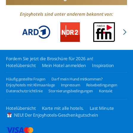
Enjoyhotels sind unter anderem bekannt von:
Fordern Sie jetzt die Broschüre für 2026 an!
Hotelübersicht
Mein Hotel anmelden
Inspiration
Häufig gestellte Fragen
Darf mein Hund mitkommen?
Enjoyhotels mit Klimaanlage
Impressum
Reisebedingungen
Datenschutzrichtlinie
Stornierungsbedingungen
Kontakt
Hotelübersicht
Karte mit alle hotels.
Last Minute
NEU! Der Enjoyhotels-Geschenkgutschein