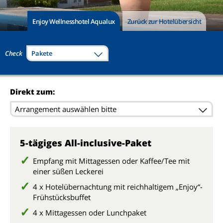
Enjoy Wellnesshotel Aqualux
Zurück zur Hotelübersicht
Check
Pakete
Direkt zum:
Arrangement auswählen bitte
5-tägiges All-inclusive-Paket
Empfang mit Mittagessen oder Kaffee/Tee mit
einer süßen Leckerei
4 x Hotelübernachtung mit reichhaltigem „Enjoy“-
Frühstücksbuffet
4 x Mittagessen oder Lunchpaket