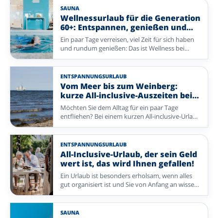
komfortablen Aufenthalt, geselliger Atmosphäre
SAUNA
und vielem, das bereits für Sie organisiert ist.
Wellnessurlaub für die Generation
Entdecken Sie reizvolle Reiseziele und freuen Sie
60+: Entspannen, genießen und
sich schon bald auf einen entspannten Urlaub.
neue Energie tanken
Ein paar Tage verreisen, viel Zeit für sich haben
und rundum genießen: Das ist Wellness bei
Enjoyhotels. Entspannen Sie in der Sauna oder
im Schwimmbad, freuen Sie sich auf gutes Essen
und unternehmen Sie einen Spaziergang oder
ENTSPANNUNGSURLAUB
Ausflug in die Umgebung. Bei diesen Enjoyhotels
Vom Meer bis zum Weinberg:
stehen Ruhe, Komfort und Genuss im
kurze All-inclusive-Auszeiten bei
Mittelpunkt – ohne dass Sie selbst viel
Enjoyhotels
Möchten Sie dem Alltag für ein paar Tage
organisieren müssen. Ob Sie zu zweit verreisen
entfliehen? Bei einem kurzen All-inclusive-Urlaub
oder sich allein ein paar erholsame Tage gönnen
mit Enjoyhotels genießen Sie in wenigen Tagen
möchten: Lassen Sie den Alltag hinter sich und
alles, was eine Auszeit besonders macht. Von
kehren Sie gut erholt nach Hause zurück.
frischer Seeluft auf den Watteninseln bis zu
ENTSPANNUNGSURLAUB
reizvollen Landschaften und charmanten Orten
All-Inclusive-Urlaub, der sein Geld
in Deutschland und Belgien ist Ihr Aufenthalt
wert ist, das wird Ihnen gefallen!
rundum organisiert – Sie müssen nur noch
Ein Urlaub ist besonders erholsam, wenn alles
genießen.
gut organisiert ist und Sie von Anfang an wissen,
was Sie erwartet. Bei Enjoyhotels genießen Sie
einen rundum betreuten All-inclusive-
Aufenthalt, bei dem Komfort, Geselligkeit und
SAUNA