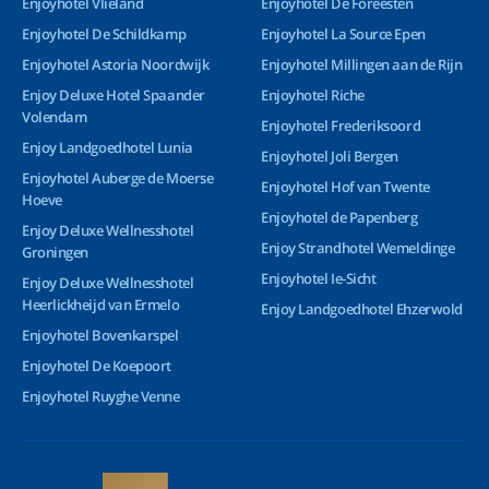
Enjoyhotel Vlieland
Enjoyhotel De Foreesten
Enjoyhotel De Schildkamp
Enjoyhotel La Source Epen
Enjoyhotel Astoria Noordwijk
Enjoyhotel Millingen aan de Rijn
Enjoy Deluxe Hotel Spaander
Enjoyhotel Riche
Volendam
Enjoyhotel Frederiksoord
Enjoy Landgoedhotel Lunia
Enjoyhotel Joli Bergen
Enjoyhotel Auberge de Moerse
Enjoyhotel Hof van Twente
Hoeve
Enjoyhotel de Papenberg
Enjoy Deluxe Wellnesshotel
Enjoy Strandhotel Wemeldinge
Groningen
Enjoyhotel Ie-Sicht
Enjoy Deluxe Wellnesshotel
Heerlickheijd van Ermelo
Enjoy Landgoedhotel Ehzerwold
Enjoyhotel Bovenkarspel
Enjoyhotel De Koepoort
Enjoyhotel Ruyghe Venne