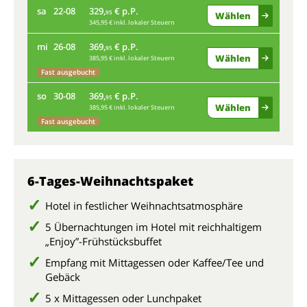
sa
22-08
329,
€ p.P.
di
95
Wählen
345,95 € inkl. lokaler Steuern
mi
26-08
369,
€ p.P.
sa
95
Wählen
385,95 € inkl. lokaler Steuern
Fast ausgebucht
mi
so
30-08
369,
€ p.P.
95
Wählen
385,95 € inkl. lokaler Steuern
so
Fast ausgebucht
6-Tages-Weihnachtspaket
Hotel in festlicher Weihnachtsatmosphäre
5 Übernachtungen im Hotel mit reichhaltigem
„Enjoy”-Frühstücksbuffet
Empfang mit Mittagessen oder Kaffee/Tee und
Gebäck
5 x Mittagessen oder Lunchpaket