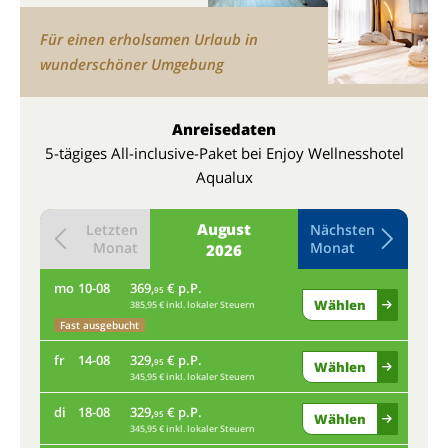
Für einen erholsamen Urlaub in
wunderschöner Umgebung
Anreisedaten
5-tägiges All-inclusive-Paket bei Enjoy Wellnesshotel
Aqualux
August
Letzten
Nächsten
Monat
Monat
2026
mo
10-08
369,
€ p.P.
do
95
Wählen
385,95 € inkl. lokaler Steuern
Fast ausgebucht
mo
fr
14-08
329,
€ p.P.
95
Wählen
345,95 € inkl. lokaler Steuern
Fas
di
18-08
329,
€ p.P.
fr
95
Wählen
345,95 € inkl. lokaler Steuern