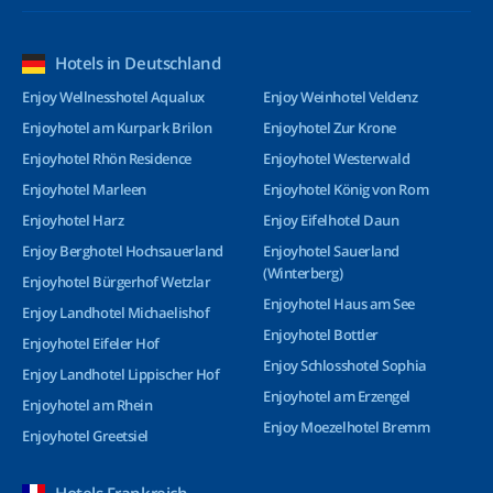
Hotels in Deutschland
Enjoy Wellnesshotel Aqualux
Enjoy Weinhotel Veldenz
Enjoyhotel am Kurpark Brilon
Enjoyhotel Zur Krone
Enjoyhotel Rhön Residence
Enjoyhotel Westerwald
Enjoyhotel Marleen
Enjoyhotel König von Rom
Enjoyhotel Harz
Enjoy Eifelhotel Daun
Enjoy Berghotel Hochsauerland
Enjoyhotel Sauerland
(Winterberg)
Enjoyhotel Bürgerhof Wetzlar
Enjoyhotel Haus am See
Enjoy Landhotel Michaelishof
Enjoyhotel Bottler
Enjoyhotel Eifeler Hof
Enjoy Schlosshotel Sophia
Enjoy Landhotel Lippischer Hof
Enjoyhotel am Erzengel
Enjoyhotel am Rhein
Enjoy Moezelhotel Bremm
Enjoyhotel Greetsiel