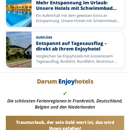
Gastfreundschaft im Mittelpunkt stehen. Von
Mehr Entspannung im Urlaub:
reichhaltigen Frühstücksbuffets und leckeren
Unsere Hotels mit Schwimmbad
Abendessen bis zu schönen Extras, die Ihren
entdecken
Ein Aufenthalt mit dem gewissen Extra an
Aufenthalt noch angenehmer machen: Hier
Entspannung. Unsere Hotels mit Schwimmbad
bekommen Sie viel Urlaub zu einem attraktiven
bieten die perfekte Kombination aus Komfort,
Preis. So bleibt Ihnen mehr Zeit zum
Genuss und wohltuender Erholung.
Entspannen, Entdecken und Genießen – mit
einem Angebot, das sein Geld wert ist.
AUSFLÜGE
Entdecken Sie eine abwechslungsreiche Auswahl
Entspannt auf Tagesausflug –
an Enjoyhotels in den Niederlanden,
direkt ab Ihrem Enjoyhotel
Deutschland und Belgien.
Vergleichen Sie Enjoyhotels mit kostenlosem
Tagesausflug, Busfahrt, Rundfahrt, Bootstour
oder einer anderen organisierten Exkursion.
Ideal, wenn Sie ohne eigene Routenplanung
mehr von der Umgebung entdecken möchten.
Darum
Enjoy
hotels
✓
Die schönsten Ferienregionen in Frankreich, Deutschland,
Belgien und den Niederlanden
Traumurlaub, der sein Geld wert ist, das wird
Ihnen gefallen!