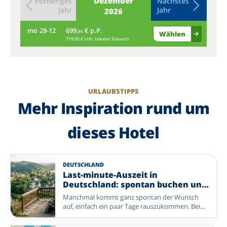
Dezember
Vorheriges
Nächstes
Jahr
Jahr
2026
mo
28-12
699,
€ p.P.
di
95
Wählen
719,95 € inkl. lokaler Steuern
URLAUBSTIPPS
Mehr Inspiration rund um
dieses Hotel
DEUTSCHLAND
Last-minute-Auszeit in
Deutschland: spontan buchen und
entspannen
Manchmal kommt ganz spontan der Wunsch
auf, einfach ein paar Tage rauszukommen. Bei
Enjoyhotels buchen Sie unkompliziert eine
erholsame Auszeit in Deutschland – mit einem