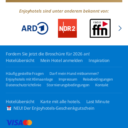
Enjoyhotels sind unter anderem bekannt von:
Fordern Sie jetzt die Broschüre für 2026 an!
Hotelübersicht
Mein Hotel anmelden
Inspiration
Häufig gestellte Fragen
Darf mein Hund mitkommen?
Enjoyhotels mit Klimaanlage
Impressum
Reisebedingungen
Datenschutzrichtlinie
Stornierungsbedingungen
Kontakt
Hotelübersicht
Karte mit alle hotels.
Last Minute
NEU! Der Enjoyhotels-Geschenkgutschein