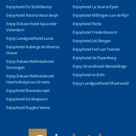
Enjoyhotel De Schildkamp
Enjoyhotel La Source Epen
Enjoyhotel Astoria Noordwijk
Enjoyhotel Millingen aan de Rijn
Enjoy Deluxe Hotel Spaander
Enjoyhotel Riche
Volendam
Enjoyhotel Frederiksoord
Enjoy Landgoedhotel Lunia
Enjoyhotel Joli Bergen
Enjoyhotel Auberge de Moerse
Enjoyhotel Hof van Twente
Hoeve
Enjoyhotel de Papenberg
Enjoy Deluxe Wellnesshotel
Enjoy Strandhotel Wemeldinge
Groningen
Enjoyhotel Ie-Sicht
Enjoy Deluxe Wellnesshotel
Heerlickheijd van Ermelo
Enjoy Landgoedhotel Ehzerwold
Enjoyhotel Bovenkarspel
Enjoyhotel De Koepoort
Enjoyhotel Ruyghe Venne