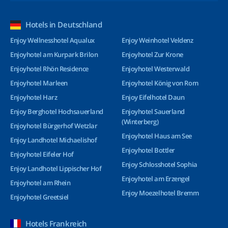
Hotels in Deutschland
Enjoy Wellnesshotel Aqualux
Enjoy Weinhotel Veldenz
Enjoyhotel am Kurpark Brilon
Enjoyhotel Zur Krone
Enjoyhotel Rhön Residence
Enjoyhotel Westerwald
Enjoyhotel Marleen
Enjoyhotel König von Rom
Enjoyhotel Harz
Enjoy Eifelhotel Daun
Enjoy Berghotel Hochsauerland
Enjoyhotel Sauerland
(Winterberg)
Enjoyhotel Bürgerhof Wetzlar
Enjoyhotel Haus am See
Enjoy Landhotel Michaelishof
Enjoyhotel Bottler
Enjoyhotel Eifeler Hof
Enjoy Schlosshotel Sophia
Enjoy Landhotel Lippischer Hof
Enjoyhotel am Erzengel
Enjoyhotel am Rhein
Enjoy Moezelhotel Bremm
Enjoyhotel Greetsiel
Hotels Frankreich