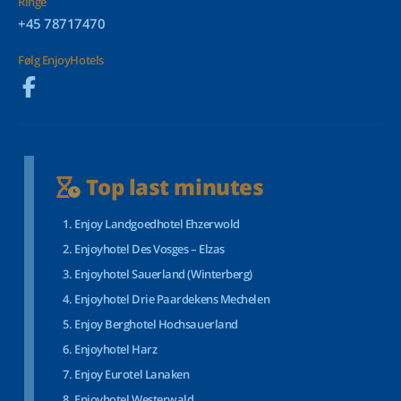
Ringe
+45 78717470
Følg EnjoyHotels
Top last minutes
Enjoy Landgoedhotel Ehzerwold
Enjoyhotel Des Vosges – Elzas
Enjoyhotel Sauerland (Winterberg)
Enjoyhotel Drie Paardekens Mechelen
Enjoy Berghotel Hochsauerland
Enjoyhotel Harz
Enjoy Eurotel Lanaken
Enjoyhotel Westerwald