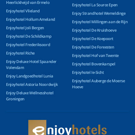
Heerlickheijd van Ermelo
Enjoyhotel La Source Epen
Enjoyhotel Vlieland
Enjoy Strandhotel Wemeldinge
Enjoyhotel Hollum Ameland
Enjoyhotel Millingen aan de Rijn
Enjoyhotel Joli Bergen
Enjoyhotel De Kruishoeve
Enjoyhotel De Schildkamp
Enjoyhotel De Koepoort
Enjoyhotel Frederiksoord
Enjoyhotel De Foreesten
Enjoyhotel Riche
Enjoyhotel Hof van Twente
Enjoy Deluxe Hotel Spaander
Enjoyhotel Bovenkarspel
Volendam
Enjoyhotel Ie-Sicht
Enjoy Landgoedhotel Lunia
Enjoyhotel Auberge de Moerse
Enjoyhotel Astoria Noordwijk
Hoeve
Enjoy Deluxe Wellnesshotel
Groningen