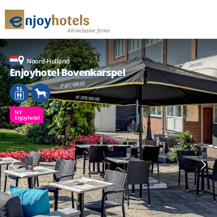
All-inclusive ferier
Noord-Holland
Noord-Holland
Noord-Holland
Enjoyhotel Bovenkarspel
Enjoyhotel Bovenkarspel
Enjoyhotel Bovenkarspel
NY
NY
NY
Enjoyhotel
Enjoyhotel
Enjoyhotel