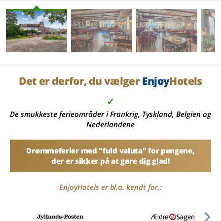
Det er derfor, du vælger
Enjoy
Hotels
✓
De smukkeste ferieområder i Frankrig, Tyskland, Belgien og
Nederlandene
Drømmeferier med "fuld valuta" for pengene,
der er sikker på at gøre dig glad!
EnjoyHotels er bl.a. kendt for,: