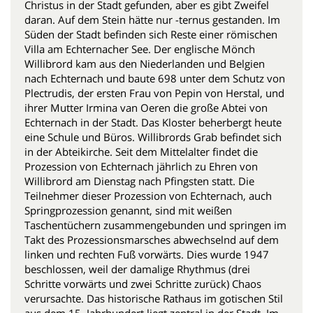
Christus in der Stadt gefunden, aber es gibt Zweifel
daran. Auf dem Stein hätte nur -ternus gestanden. Im
Süden der Stadt befinden sich Reste einer römischen
Villa am Echternacher See. Der englische Mönch
Willibrord kam aus den Niederlanden und Belgien
nach Echternach und baute 698 unter dem Schutz von
Plectrudis, der ersten Frau von Pepin von Herstal, und
ihrer Mutter Irmina van Oeren die große Abtei von
Echternach in der Stadt. Das Kloster beherbergt heute
eine Schule und Büros. Willibrords Grab befindet sich
in der Abteikirche. Seit dem Mittelalter findet die
Prozession von Echternach jährlich zu Ehren von
Willibrord am Dienstag nach Pfingsten statt. Die
Teilnehmer dieser Prozession von Echternach, auch
Springprozession genannt, sind mit weißen
Taschentüchern zusammengebunden und springen im
Takt des Prozessionsmarsches abwechselnd auf dem
linken und rechten Fuß vorwärts. Dies wurde 1947
beschlossen, weil der damalige Rhythmus (drei
Schritte vorwärts und zwei Schritte zurück) Chaos
verursachte. Das historische Rathaus im gotischen Stil
aus dem 15. Jahrhundert liegt zentral in der Stadt. Im