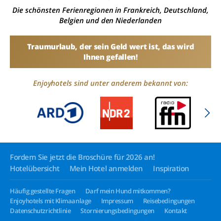
Die schönsten Ferienregionen in Frankreich, Deutschland,
Belgien und den Niederlanden
Traumurlaub, der sein Geld wert ist, das wird
Ihnen gefallen!
Enjoyhotels sind unter anderem bekannt von:
Fordern Sie jetzt die Broschüre für 2026 an!
Hotelübersicht
Mein Hotel anmelden
Inspiration
Häufig gestellte Fragen
Darf mein Hund mitkommen?
Enjoyhotels mit Klimaanlage
Impressum
Reisebedingungen
Datenschutzrichtlinie
Stornierungsbedingungen
Kontakt