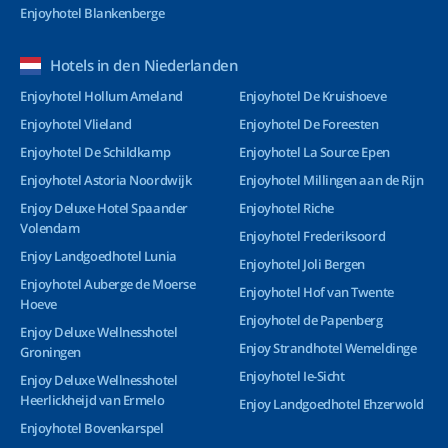
Enjoyhotel Blankenberge
Hotels in den Niederlanden
Enjoyhotel Hollum Ameland
Enjoyhotel De Kruishoeve
Enjoyhotel Vlieland
Enjoyhotel De Foreesten
Enjoyhotel De Schildkamp
Enjoyhotel La Source Epen
Enjoyhotel Astoria Noordwijk
Enjoyhotel Millingen aan de Rijn
Enjoy Deluxe Hotel Spaander
Enjoyhotel Riche
Volendam
Enjoyhotel Frederiksoord
Enjoy Landgoedhotel Lunia
Enjoyhotel Joli Bergen
Enjoyhotel Auberge de Moerse
Enjoyhotel Hof van Twente
Hoeve
Enjoyhotel de Papenberg
Enjoy Deluxe Wellnesshotel
Enjoy Strandhotel Wemeldinge
Groningen
Enjoyhotel Ie-Sicht
Enjoy Deluxe Wellnesshotel
Heerlickheijd van Ermelo
Enjoy Landgoedhotel Ehzerwold
Enjoyhotel Bovenkarspel