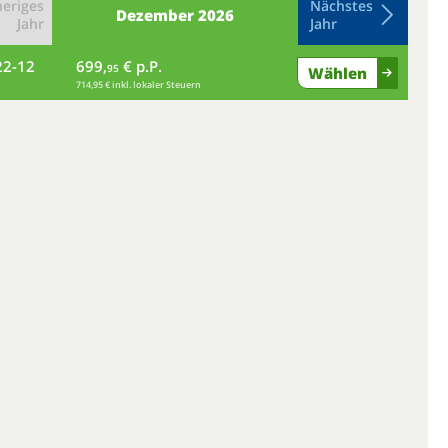
eriges
Nächstes
Dezember
2026
Jahr
Jahr
22-12
699,
€ p.P.
mi
95
Wählen
714,95 € inkl. lokaler Steuern