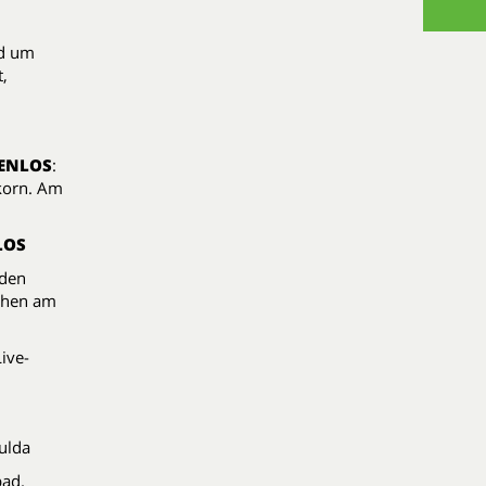
nd um
t,
ENLOS
:
lkorn. Am
LOS
 den
tchen am
ive-
ulda
bad
.