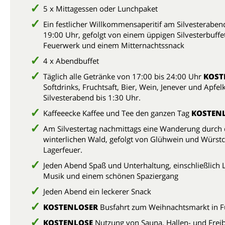
5 x Mittagessen oder Lunchpaket
Ein festlicher Willkommensaperitif am Silvesterabe
19:00 Uhr, gefolgt von einem üppigen Silvesterbuffe
Feuerwerk und einem Mitternachtssnack
4 x Abendbuffet
Täglich alle Getränke von 17:00 bis 24:00 Uhr
KOST
Softdrinks, Fruchtsaft, Bier, Wein, Jenever und Apfe
Silvesterabend bis 1:30 Uhr.
Kaffeeecke Kaffee und Tee den ganzen Tag
KOSTEN
Am Silvestertag nachmittags eine Wanderung durch
winterlichen Wald, gefolgt von Glühwein und Würs
Lagerfeuer.
Jeden Abend Spaß und Unterhaltung, einschließlich L
Musik und einem schönen Spaziergang
Jeden Abend ein leckerer Snack
KOSTENLOSER
Busfahrt zum Weihnachtsmarkt in F
KOSTENLOSE
Nutzung von Sauna, Hallen- und Frei