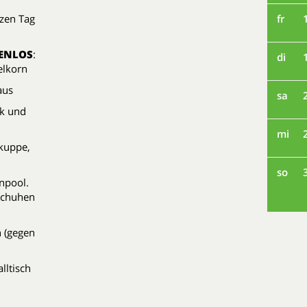
zen Tag
fr
ENLOS
:
di
elkorn
aus
sa
ik und
mi
rkuppe,
so
npool.
schuhen
 (gegen
lltisch