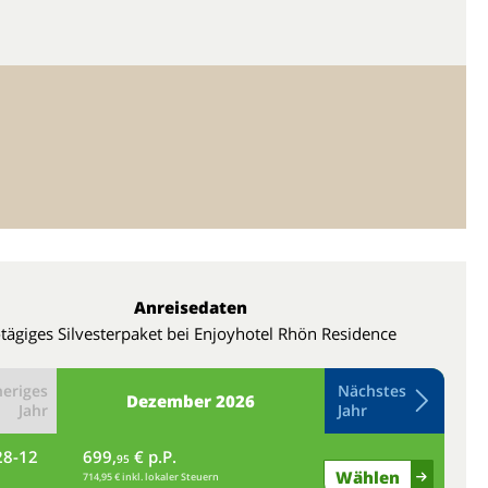
Anreisedaten
-tägiges Silvesterpaket bei Enjoyhotel Rhön Residence
eriges
Nächstes
Dezember
2026
Jahr
Jahr
28-12
699,
€ p.P.
di
95
Wählen
714,95 € inkl. lokaler Steuern