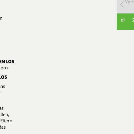
Vorh
en
di
ENLOS
:
lkorn
LOS
ens
n
es
llen,
Eltern
das