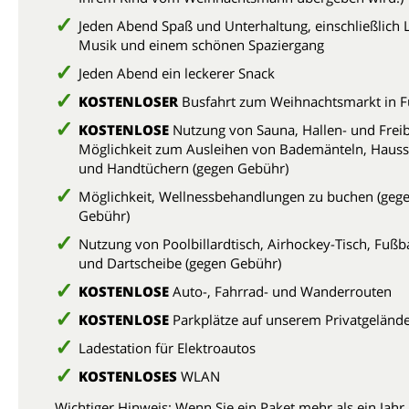
Jeden Abend Spaß und Unterhaltung, einschließlich L
Musik und einem schönen Spaziergang
Jeden Abend ein leckerer Snack
KOSTENLOSER
Busfahrt zum Weihnachtsmarkt in F
KOSTENLOSE
Nutzung von Sauna, Hallen- und Frei
Möglichkeit zum Ausleihen von Bademänteln, Haus
und Handtüchern (gegen Gebühr)
Möglichkeit, Wellnessbehandlungen zu buchen (geg
Gebühr)
Nutzung von Poolbillardtisch, Airhockey-Tisch, Fußba
und Dartscheibe (gegen Gebühr)
KOSTENLOSE
Auto-, Fahrrad- und Wanderrouten
KOSTENLOSE
Parkplätze auf unserem Privatgeländ
Ladestation für Elektroautos
KOSTENLOSES
WLAN
Wichtiger Hinweis: Wenn Sie ein Paket mehr als ein Jahr