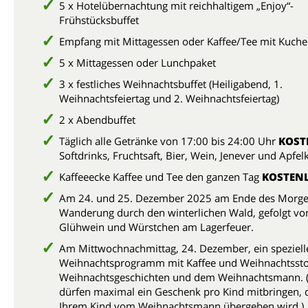
5 x Hotelübernachtung mit reichhaltigem „Enjoy“-
Frühstücksbuffet
Empfang mit Mittagessen oder Kaffee/Tee mit Kuch
5 x Mittagessen oder Lunchpaket
3 x festliches Weihnachtsbuffet (Heiligabend, 1.
Weihnachtsfeiertag und 2. Weihnachtsfeiertag)
2 x Abendbuffet
Täglich alle Getränke von 17:00 bis 24:00 Uhr
KOST
Softdrinks, Fruchtsaft, Bier, Wein, Jenever und Apfe
Kaffeeecke Kaffee und Tee den ganzen Tag
KOSTEN
Am 24. und 25. Dezember 2025 am Ende des Morg
Wanderung durch den winterlichen Wald, gefolgt vo
Glühwein und Würstchen am Lagerfeuer.
Am Mittwochnachmittag, 24. Dezember, ein speziell
Weihnachtsprogramm mit Kaffee und Weihnachtssto
Weihnachtsgeschichten und dem Weihnachtsmann. (
dürfen maximal ein Geschenk pro Kind mitbringen, 
Ihrem Kind vom Weihnachtsmann übergeben wird.)