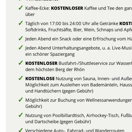
Kaffee-Ecke:
KOSTENLOSER
Kaffee und Tee den gan
über
Täglich von 17:00 bis 24:00 Uhr alle Getränke
KOST
Softdrinks, Fruchtsäfte, Bier, Wein, Schnaps und Apf
Jeden Abend ein Snack oder eine Erfrischung vom H
Jeden Abend Unterhaltungsangebote, u. a. Live-Mus
ein schöner Spaziergang
KOSTENLOSER
Busfahrt-/Shuttleservice zur Wasse
dem höchsten Berg der Rhön
KOSTENLOSE
Nutzung von Sauna, Innen- und Auße
Möglichkeit zum Ausleihen von Bademänteln, Haus
und Handtüchern (gegen Gebühr)
Möglichkeit zur Buchung von Wellnessanwendungen
Gebühr)
Nutzung von Poolbillardtisch, Airhockey-Tisch, Fußba
und Dartscheibe (gegen Gebühr)
Verschiedene Auto-, Fahrrad- und Wanderrouten