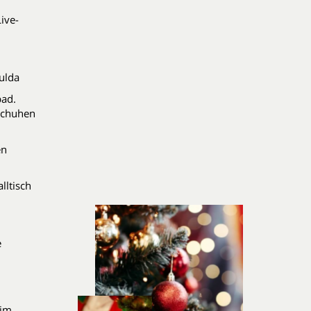
ive-
ulda
bad.
schuhen
en
lltisch
e
 im