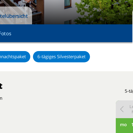
telübersicht
Fotos
hnachtspaket
6-tägiges Silvesterpaket
t
5-tä
en
L
mo