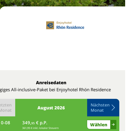
Anreisedaten
giges All-inclusive-Paket bei Enjoyhotel Rhön Residence
etzten
Nächsten
August
2026
Monat
Monat
10-08
349,
€ p.P.
do
95
Wählen
361,95 € inkl. lokaler Steuern