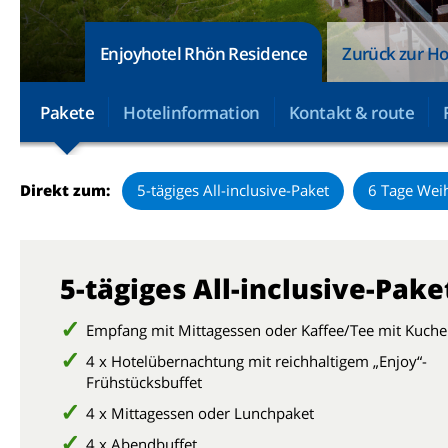
Enjoyhotel Rhön Residence
Zurück zur Ho
Pakete
Hotelinformation
Kontakt & route
Direkt zum:
5-tägiges All-inclusive-Paket
6 Tage Wei
5-tägiges All-inclusive-Pake
Empfang mit Mittagessen oder Kaffee/Tee mit Kuch
4 x Hotelübernachtung mit reichhaltigem „Enjoy“-
Frühstücksbuffet
4 x Mittagessen oder Lunchpaket
4 x Abendbuffet