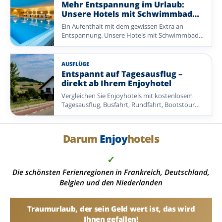
Gastfreundschaft im Mittelpunkt stehen. Von
Mehr Entspannung im Urlaub:
reichhaltigen Frühstücksbuffets und leckeren
Unsere Hotels mit Schwimmbad
Abendessen bis zu schönen Extras, die Ihren
entdecken
Ein Aufenthalt mit dem gewissen Extra an
Aufenthalt noch angenehmer machen: Hier
Entspannung. Unsere Hotels mit Schwimmbad
bekommen Sie viel Urlaub zu einem attraktiven
bieten die perfekte Kombination aus Komfort,
Preis. So bleibt Ihnen mehr Zeit zum
Genuss und wohltuender Erholung.
Entspannen, Entdecken und Genießen – mit
einem Angebot, das sein Geld wert ist.
AUSFLÜGE
Entdecken Sie eine abwechslungsreiche Auswahl
Entspannt auf Tagesausflug –
an Enjoyhotels in den Niederlanden,
direkt ab Ihrem Enjoyhotel
Deutschland und Belgien.
Vergleichen Sie Enjoyhotels mit kostenlosem
Tagesausflug, Busfahrt, Rundfahrt, Bootstour
oder einer anderen organisierten Exkursion.
Ideal, wenn Sie ohne eigene Routenplanung
mehr von der Umgebung entdecken möchten.
Darum
Enjoy
hotels
✓
Die schönsten Ferienregionen in Frankreich, Deutschland,
Belgien und den Niederlanden
Traumurlaub, der sein Geld wert ist, das wird
Ihnen gefallen!