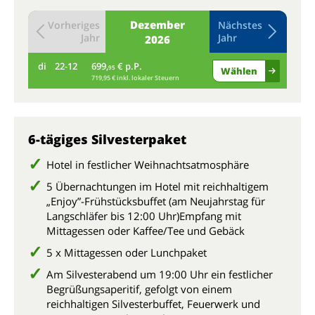
Dezember
Vorheriges
Nächstes
Jahr
Jahr
2026
di
22-12
699,
€ p.P.
mi
95
Wählen
719,95 € inkl. lokaler Steuern
6-tägiges Silvesterpaket
Hotel in festlicher Weihnachtsatmosphäre
5 Übernachtungen im Hotel mit reichhaltigem
„Enjoy”-Frühstücksbuffet (am Neujahrstag für
Langschläfer bis 12:00 Uhr)Empfang mit
Mittagessen oder Kaffee/Tee und Gebäck
5 x Mittagessen oder Lunchpaket
Am Silvesterabend um 19:00 Uhr ein festlicher
Begrüßungsaperitif, gefolgt von einem
reichhaltigen Silvesterbuffet, Feuerwerk und