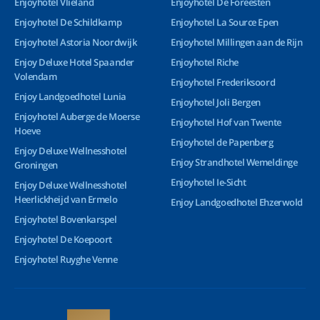
Enjoyhotel Vlieland
Enjoyhotel De Foreesten
Enjoyhotel De Schildkamp
Enjoyhotel La Source Epen
Enjoyhotel Astoria Noordwijk
Enjoyhotel Millingen aan de Rijn
Enjoy Deluxe Hotel Spaander
Enjoyhotel Riche
Volendam
Enjoyhotel Frederiksoord
Enjoy Landgoedhotel Lunia
Enjoyhotel Joli Bergen
Enjoyhotel Auberge de Moerse
Enjoyhotel Hof van Twente
Hoeve
Enjoyhotel de Papenberg
Enjoy Deluxe Wellnesshotel
Enjoy Strandhotel Wemeldinge
Groningen
Enjoyhotel Ie-Sicht
Enjoy Deluxe Wellnesshotel
Heerlickheijd van Ermelo
Enjoy Landgoedhotel Ehzerwold
Enjoyhotel Bovenkarspel
Enjoyhotel De Koepoort
Enjoyhotel Ruyghe Venne