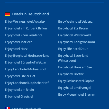
Hotels in Deutschland
Enjoy Wellnesshotel Aqualux
Enjoy Weinhotel Veldenz
Enjoyhotel am Kurpark Brilon
Enjoyhotel Zur Krone
Enjoyhotel Rhön Residence
Enjoyhotel Westerwald
Enjoyhotel Marleen
Enjoyhotel König von Rom
Enjoyhotel Harz
Enjoy Eifelhotel Daun
Enjoy Berghotel Hochsauerland
Enjoyhotel Sauerland
(Winterberg)
Enjoyhotel Bürgerhof Wetzlar
Enjoyhotel Haus am See
Enjoy Landhotel Michaelishof
Enjoyhotel Bottler
Enjoyhotel Eifeler Hof
Enjoy Schlosshotel Sophia
Enjoy Landhotel Lippischer Hof
Enjoyhotel am Erzengel
Enjoyhotel am Rhein
Enjoy Moezelhotel Bremm
Enjoyhotel Greetsiel