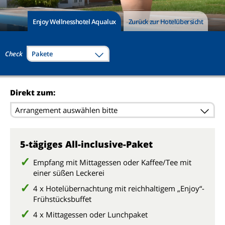
Enjoy Wellnesshotel Aqualux
Zurück zur Hotelübersicht
Check
Pakete
Direkt zum:
Arrangement auswählen bitte
5-tägiges All-inclusive-Paket
Empfang mit Mittagessen oder Kaffee/Tee mit
einer süßen Leckerei
4 x Hotelübernachtung mit reichhaltigem „Enjoy“-
Frühstücksbuffet
4 x Mittagessen oder Lunchpaket