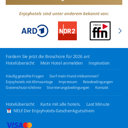
Enjoyhotels sind unter anderem bekannt von:
Fordern Sie jetzt die Broschüre für 2026 an!
Hotelübersicht
Mein Hotel anmelden
Inspiration
Häufig gestellte Fragen
Darf mein Hund mitkommen?
Enjoyhotels mit Klimaanlage
Impressum
Reisebedingungen
Datenschutzrichtlinie
Stornierungsbedingungen
Kontakt
Hotelübersicht
Karte mit alle hotels.
Last Minute
NEU! Der Enjoyhotels-Geschenkgutschein