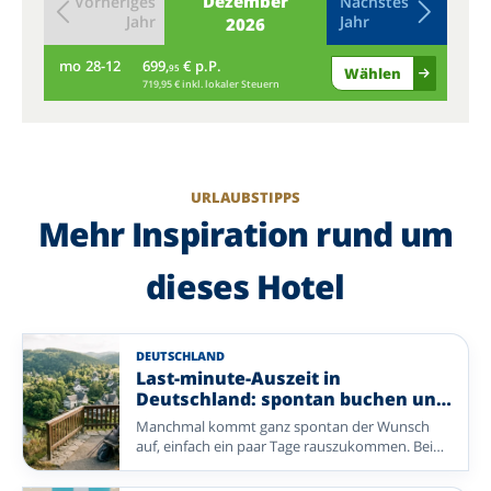
Dezember
Vorheriges
Nächstes
Jahr
Jahr
2026
mo
28-12
699,
€ p.P.
di
95
Wählen
719,95 € inkl. lokaler Steuern
URLAUBSTIPPS
Mehr Inspiration rund um
dieses Hotel
DEUTSCHLAND
Last-minute-Auszeit in
Deutschland: spontan buchen und
entspannen
Manchmal kommt ganz spontan der Wunsch
auf, einfach ein paar Tage rauszukommen. Bei
Enjoyhotels buchen Sie unkompliziert eine
erholsame Auszeit in Deutschland – mit einem