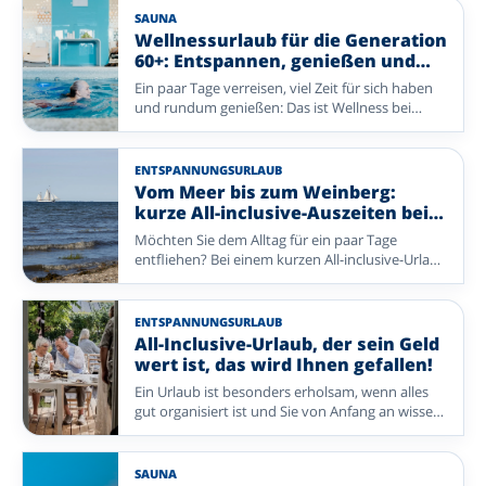
komfortablen Aufenthalt, geselliger Atmosphäre
SAUNA
und vielem, das bereits für Sie organisiert ist.
Wellnessurlaub für die Generation
Entdecken Sie reizvolle Reiseziele und freuen Sie
60+: Entspannen, genießen und
sich schon bald auf einen entspannten Urlaub.
neue Energie tanken
Ein paar Tage verreisen, viel Zeit für sich haben
und rundum genießen: Das ist Wellness bei
Enjoyhotels. Entspannen Sie in der Sauna oder
im Schwimmbad, freuen Sie sich auf gutes Essen
und unternehmen Sie einen Spaziergang oder
ENTSPANNUNGSURLAUB
Ausflug in die Umgebung. Bei diesen Enjoyhotels
Vom Meer bis zum Weinberg:
stehen Ruhe, Komfort und Genuss im
kurze All-inclusive-Auszeiten bei
Mittelpunkt – ohne dass Sie selbst viel
Enjoyhotels
Möchten Sie dem Alltag für ein paar Tage
organisieren müssen. Ob Sie zu zweit verreisen
entfliehen? Bei einem kurzen All-inclusive-Urlaub
oder sich allein ein paar erholsame Tage gönnen
mit Enjoyhotels genießen Sie in wenigen Tagen
möchten: Lassen Sie den Alltag hinter sich und
alles, was eine Auszeit besonders macht. Von
kehren Sie gut erholt nach Hause zurück.
frischer Seeluft auf den Watteninseln bis zu
ENTSPANNUNGSURLAUB
reizvollen Landschaften und charmanten Orten
All-Inclusive-Urlaub, der sein Geld
in Deutschland und Belgien ist Ihr Aufenthalt
wert ist, das wird Ihnen gefallen!
rundum organisiert – Sie müssen nur noch
Ein Urlaub ist besonders erholsam, wenn alles
genießen.
gut organisiert ist und Sie von Anfang an wissen,
was Sie erwartet. Bei Enjoyhotels genießen Sie
einen rundum betreuten All-inclusive-
Aufenthalt, bei dem Komfort, Geselligkeit und
SAUNA