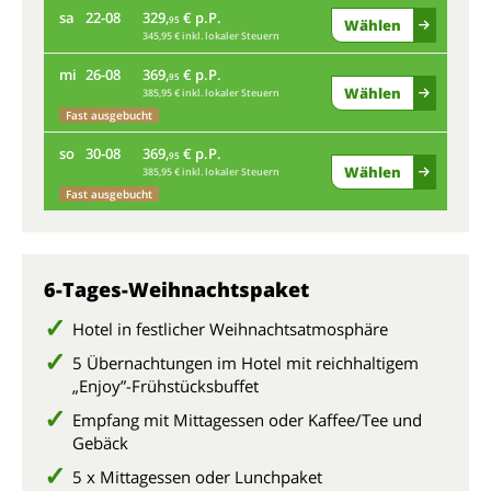
sa
22-08
329,
€ p.P.
di
95
Wählen
345,95 € inkl. lokaler Steuern
mi
26-08
369,
€ p.P.
sa
95
Wählen
385,95 € inkl. lokaler Steuern
Fast ausgebucht
mi
so
30-08
369,
€ p.P.
95
Wählen
385,95 € inkl. lokaler Steuern
so
Fast ausgebucht
6-Tages-Weihnachtspaket
Hotel in festlicher Weihnachtsatmosphäre
5 Übernachtungen im Hotel mit reichhaltigem
„Enjoy”-Frühstücksbuffet
Empfang mit Mittagessen oder Kaffee/Tee und
Gebäck
5 x Mittagessen oder Lunchpaket