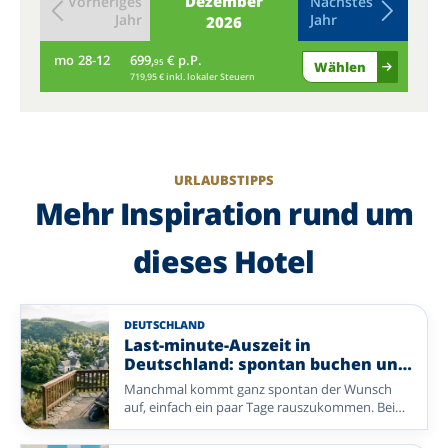
Dezember
Vorheriges
Nächstes
Jahr
Jahr
2026
mo
28-12
699,
€ p.P.
di
95
Wählen
719,95 € inkl. lokaler Steuern
URLAUBSTIPPS
Mehr Inspiration rund um
dieses Hotel
DEUTSCHLAND
Last-minute-Auszeit in
Deutschland: spontan buchen und
entspannen
Manchmal kommt ganz spontan der Wunsch
auf, einfach ein paar Tage rauszukommen. Bei
Enjoyhotels buchen Sie unkompliziert eine
erholsame Auszeit in Deutschland – mit einem