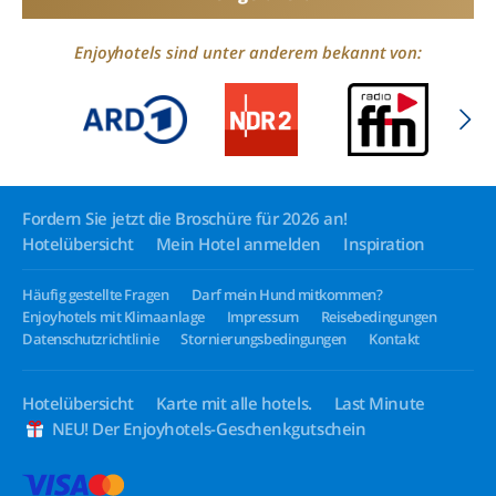
Enjoyhotels sind unter anderem bekannt von:
Fordern Sie jetzt die Broschüre für 2026 an!
Hotelübersicht
Mein Hotel anmelden
Inspiration
Häufig gestellte Fragen
Darf mein Hund mitkommen?
Enjoyhotels mit Klimaanlage
Impressum
Reisebedingungen
Datenschutzrichtlinie
Stornierungsbedingungen
Kontakt
Hotelübersicht
Karte mit alle hotels.
Last Minute
NEU! Der Enjoyhotels-Geschenkgutschein