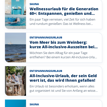
komfortablen Aufenthalt, geselliger Atmosphäre
SAUNA
und vielem, das bereits für Sie organisiert ist.
Wellnessurlaub für die Generation
Entdecken Sie reizvolle Reiseziele und freuen Sie
60+: Entspannen, genießen und
sich schon bald auf einen entspannten Urlaub.
neue Energie tanken
Ein paar Tage verreisen, viel Zeit für sich haben
und rundum genießen: Das ist Wellness bei
Enjoyhotels. Entspannen Sie in der Sauna oder
im Schwimmbad, freuen Sie sich auf gutes Essen
und unternehmen Sie einen Spaziergang oder
ENTSPANNUNGSURLAUB
Ausflug in die Umgebung. Bei diesen Enjoyhotels
Vom Meer bis zum Weinberg:
stehen Ruhe, Komfort und Genuss im
kurze All-inclusive-Auszeiten bei
Mittelpunkt – ohne dass Sie selbst viel
Enjoyhotels
Möchten Sie dem Alltag für ein paar Tage
organisieren müssen. Ob Sie zu zweit verreisen
entfliehen? Bei einem kurzen All-inclusive-Urlaub
oder sich allein ein paar erholsame Tage gönnen
mit Enjoyhotels genießen Sie in wenigen Tagen
möchten: Lassen Sie den Alltag hinter sich und
alles, was eine Auszeit besonders macht. Von
kehren Sie gut erholt nach Hause zurück.
frischer Seeluft auf den Watteninseln bis zu
ENTSPANNUNGSURLAUB
reizvollen Landschaften und charmanten Orten
All-Inclusive-Urlaub, der sein Geld
in Deutschland und Belgien ist Ihr Aufenthalt
wert ist, das wird Ihnen gefallen!
rundum organisiert – Sie müssen nur noch
Ein Urlaub ist besonders erholsam, wenn alles
genießen.
gut organisiert ist und Sie von Anfang an wissen,
was Sie erwartet. Bei Enjoyhotels genießen Sie
einen rundum betreuten All-inclusive-
Aufenthalt, bei dem Komfort, Geselligkeit und
SAUNA