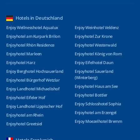
Hotels in Deutschland
Enjoy Wellnesshotel Aqualux
Enjoy Weinhotel Veldenz
Enjoyhotel am Kurpark Brilon
Enjoyhotel Zur Krone
Enjoyhotel Rhön Residence
Enjoyhotel Westerwald
Enjoyhotel Marleen
Enjoyhotel König von Rom
Enjoyhotel Harz
Enjoy Eifelhotel Daun
Enjoy Berghotel Hochsauerland
Enjoyhotel Sauerland
(Winterberg)
Enjoyhotel Bürgerhof Wetzlar
Enjoyhotel Haus am See
Enjoy Landhotel Michaelishof
Enjoyhotel Bottler
Enjoyhotel Eifeler Hof
Enjoy Schlosshotel Sophia
Enjoy Landhotel Lippischer Hof
Enjoyhotel am Erzengel
Enjoyhotel am Rhein
Enjoy Moezelhotel Bremm
Enjoyhotel Greetsiel