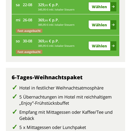
sa
22-08
329,
€ p.P.
di
95
Wählen
345,95 € inkl. lokaler Steuern
mi
26-08
369,
€ p.P.
sa
95
Wählen
385,95 € inkl. lokaler Steuern
Fast ausgebucht
mi
so
30-08
369,
€ p.P.
95
Wählen
385,95 € inkl. lokaler Steuern
so
Fast ausgebucht
6-Tages-Weihnachtspaket
Hotel in festlicher Weihnachtsatmosphäre
5 Übernachtungen im Hotel mit reichhaltigem
„Enjoy”-Frühstücksbuffet
Empfang mit Mittagessen oder Kaffee/Tee und
Gebäck
5 x Mittagessen oder Lunchpaket