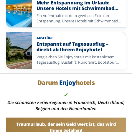
Gastfreundschaft im Mittelpunkt stehen. Von
Mehr Entspannung im Urlaub:
reichhaltigen Frühstücksbuffets und leckeren
Unsere Hotels mit Schwimmbad
Abendessen bis zu schönen Extras, die Ihren
entdecken
Ein Aufenthalt mit dem gewissen Extra an
Aufenthalt noch angenehmer machen: Hier
Entspannung. Unsere Hotels mit Schwimmbad
bekommen Sie viel Urlaub zu einem attraktiven
bieten die perfekte Kombination aus Komfort,
Preis. So bleibt Ihnen mehr Zeit zum
Genuss und wohltuender Erholung.
Entspannen, Entdecken und Genießen – mit
einem Angebot, das sein Geld wert ist.
AUSFLÜGE
Entdecken Sie eine abwechslungsreiche Auswahl
Entspannt auf Tagesausflug –
an Enjoyhotels in den Niederlanden,
direkt ab Ihrem Enjoyhotel
Deutschland und Belgien.
Vergleichen Sie Enjoyhotels mit kostenlosem
Tagesausflug, Busfahrt, Rundfahrt, Bootstour
oder einer anderen organisierten Exkursion.
Ideal, wenn Sie ohne eigene Routenplanung
mehr von der Umgebung entdecken möchten.
Darum
Enjoy
hotels
✓
Die schönsten Ferienregionen in Frankreich, Deutschland,
Belgien und den Niederlanden
Traumurlaub, der sein Geld wert ist, das wird
Ihnen gefallen!