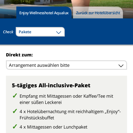
Enjoy Wellnesshotel Aqualux
Zurück zur Hotelübersicht
Check
Pakete
Direkt zum:
Arrangement auswählen bitte
5-tägiges All-inclusive-Paket
Empfang mit Mittagessen oder Kaffee/Tee mit
einer süßen Leckerei
4 x Hotelübernachtung mit reichhaltigem „Enjoy“-
Frühstücksbuffet
4 x Mittagessen oder Lunchpaket