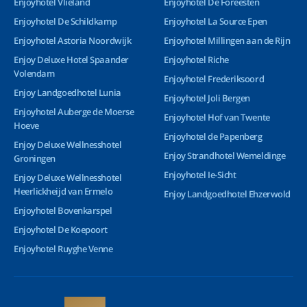
Enjoyhotel Vlieland
Enjoyhotel De Foreesten
Enjoyhotel De Schildkamp
Enjoyhotel La Source Epen
Enjoyhotel Astoria Noordwijk
Enjoyhotel Millingen aan de Rijn
Enjoy Deluxe Hotel Spaander
Enjoyhotel Riche
Volendam
Enjoyhotel Frederiksoord
Enjoy Landgoedhotel Lunia
Enjoyhotel Joli Bergen
Enjoyhotel Auberge de Moerse
Enjoyhotel Hof van Twente
Hoeve
Enjoyhotel de Papenberg
Enjoy Deluxe Wellnesshotel
Enjoy Strandhotel Wemeldinge
Groningen
Enjoyhotel Ie-Sicht
Enjoy Deluxe Wellnesshotel
Heerlickheijd van Ermelo
Enjoy Landgoedhotel Ehzerwold
Enjoyhotel Bovenkarspel
Enjoyhotel De Koepoort
Enjoyhotel Ruyghe Venne