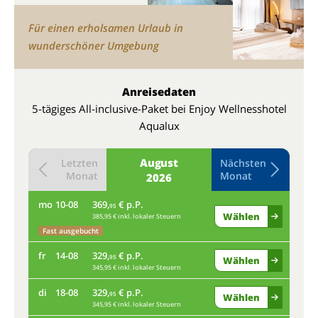
Für einen erholsamen Urlaub in
wunderschöner Umgebung
Anreisedaten
5-tägiges All-inclusive-Paket bei Enjoy Wellnesshotel
Aqualux
August
Letzten
Nächsten
Monat
Monat
2026
mo
10-08
369,
€ p.P.
do
95
Wählen
385,95 € inkl. lokaler Steuern
Fast ausgebucht
mo
fr
14-08
329,
€ p.P.
95
Wählen
345,95 € inkl. lokaler Steuern
Fas
di
18-08
329,
€ p.P.
fr
95
Wählen
345,95 € inkl. lokaler Steuern