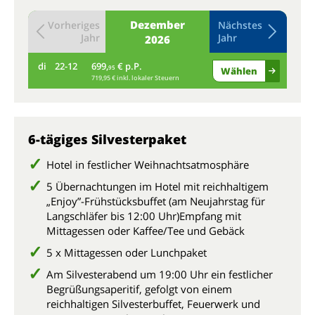
Dezember
Vorheriges
Nächstes
Jahr
Jahr
2026
di
22-12
699,
€ p.P.
mi
95
Wählen
719,95 € inkl. lokaler Steuern
6-tägiges Silvesterpaket
Hotel in festlicher Weihnachtsatmosphäre
5 Übernachtungen im Hotel mit reichhaltigem
„Enjoy”-Frühstücksbuffet (am Neujahrstag für
Langschläfer bis 12:00 Uhr)Empfang mit
Mittagessen oder Kaffee/Tee und Gebäck
5 x Mittagessen oder Lunchpaket
Am Silvesterabend um 19:00 Uhr ein festlicher
Begrüßungsaperitif, gefolgt von einem
reichhaltigen Silvesterbuffet, Feuerwerk und