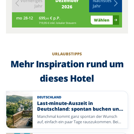
Dezember
Vorheriges
Nächstes
Jahr
Jahr
2026
mo
28-12
699,
€ p.P.
di
95
Wählen
719,95 € inkl. lokaler Steuern
URLAUBSTIPPS
Mehr Inspiration rund um
dieses Hotel
DEUTSCHLAND
Last-minute-Auszeit in
Deutschland: spontan buchen und
entspannen
Manchmal kommt ganz spontan der Wunsch
auf, einfach ein paar Tage rauszukommen. Bei
Enjoyhotels buchen Sie unkompliziert eine
erholsame Auszeit in Deutschland – mit einem