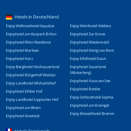
Hotels in Deutschland
Enjoy Wellnesshotel Aqualux
Enjoy Weinhotel Veldenz
Enjoyhotel am Kurpark Brilon
Enjoyhotel Zur Krone
Enjoyhotel Rhön Residence
Enjoyhotel Westerwald
Enjoyhotel Marleen
Enjoyhotel König von Rom
Enjoyhotel Harz
Enjoy Eifelhotel Daun
Enjoy Berghotel Hochsauerland
Enjoyhotel Sauerland
(Winterberg)
Enjoyhotel Bürgerhof Wetzlar
Enjoyhotel Haus am See
Enjoy Landhotel Michaelishof
Enjoyhotel Bottler
Enjoyhotel Eifeler Hof
Enjoy Schlosshotel Sophia
Enjoy Landhotel Lippischer Hof
Enjoyhotel am Erzengel
Enjoyhotel am Rhein
Enjoy Moezelhotel Bremm
Enjoyhotel Greetsiel