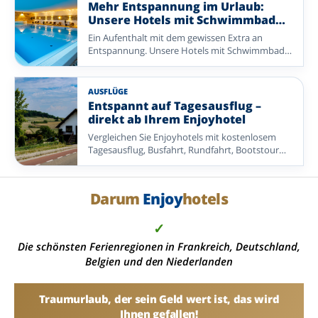
Gastfreundschaft im Mittelpunkt stehen. Von
Mehr Entspannung im Urlaub:
reichhaltigen Frühstücksbuffets und leckeren
Unsere Hotels mit Schwimmbad
Abendessen bis zu schönen Extras, die Ihren
entdecken
Ein Aufenthalt mit dem gewissen Extra an
Aufenthalt noch angenehmer machen: Hier
Entspannung. Unsere Hotels mit Schwimmbad
bekommen Sie viel Urlaub zu einem attraktiven
bieten die perfekte Kombination aus Komfort,
Preis. So bleibt Ihnen mehr Zeit zum
Genuss und wohltuender Erholung.
Entspannen, Entdecken und Genießen – mit
einem Angebot, das sein Geld wert ist.
AUSFLÜGE
Entdecken Sie eine abwechslungsreiche Auswahl
Entspannt auf Tagesausflug –
an Enjoyhotels in den Niederlanden,
direkt ab Ihrem Enjoyhotel
Deutschland und Belgien.
Vergleichen Sie Enjoyhotels mit kostenlosem
Tagesausflug, Busfahrt, Rundfahrt, Bootstour
oder einer anderen organisierten Exkursion.
Ideal, wenn Sie ohne eigene Routenplanung
mehr von der Umgebung entdecken möchten.
Darum
Enjoy
hotels
✓
Die schönsten Ferienregionen in Frankreich, Deutschland,
Belgien und den Niederlanden
Traumurlaub, der sein Geld wert ist, das wird
Ihnen gefallen!