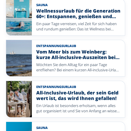
komfortablen Aufenthalt, geselliger Atmosphäre
SAUNA
und vielem, das bereits für Sie organisiert ist.
Wellnessurlaub für die Generation
Entdecken Sie reizvolle Reiseziele und freuen Sie
60+: Entspannen, genießen und
sich schon bald auf einen entspannten Urlaub.
neue Energie tanken
Ein paar Tage verreisen, viel Zeit für sich haben
und rundum genießen: Das ist Wellness bei
Enjoyhotels. Entspannen Sie in der Sauna oder
im Schwimmbad, freuen Sie sich auf gutes Essen
und unternehmen Sie einen Spaziergang oder
ENTSPANNUNGSURLAUB
Ausflug in die Umgebung. Bei diesen Enjoyhotels
Vom Meer bis zum Weinberg:
stehen Ruhe, Komfort und Genuss im
kurze All-inclusive-Auszeiten bei
Mittelpunkt – ohne dass Sie selbst viel
Enjoyhotels
Möchten Sie dem Alltag für ein paar Tage
organisieren müssen. Ob Sie zu zweit verreisen
entfliehen? Bei einem kurzen All-inclusive-Urlaub
oder sich allein ein paar erholsame Tage gönnen
mit Enjoyhotels genießen Sie in wenigen Tagen
möchten: Lassen Sie den Alltag hinter sich und
alles, was eine Auszeit besonders macht. Von
kehren Sie gut erholt nach Hause zurück.
frischer Seeluft auf den Watteninseln bis zu
ENTSPANNUNGSURLAUB
reizvollen Landschaften und charmanten Orten
All-Inclusive-Urlaub, der sein Geld
in Deutschland und Belgien ist Ihr Aufenthalt
wert ist, das wird Ihnen gefallen!
rundum organisiert – Sie müssen nur noch
Ein Urlaub ist besonders erholsam, wenn alles
genießen.
gut organisiert ist und Sie von Anfang an wissen,
was Sie erwartet. Bei Enjoyhotels genießen Sie
einen rundum betreuten All-inclusive-
Aufenthalt, bei dem Komfort, Geselligkeit und
SAUNA