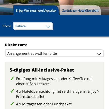
Enjoy Wellnesshotel Aqualux
Zurück zur Hotelübersicht
Check
Pakete
Direkt zum:
Arrangement auswählen bitte
5-tägiges All-inclusive-Paket
Empfang mit Mittagessen oder Kaffee/Tee mit
einer süßen Leckerei
4 x Hotelübernachtung mit reichhaltigem „Enjoy“-
Frühstücksbuffet
4 x Mittagessen oder Lunchpaket