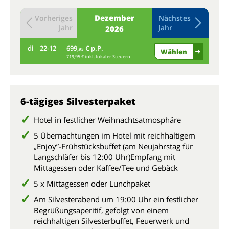
Dezember
Vorheriges
Nächstes
Jahr
Jahr
2026
di
22-12
699,
€ p.P.
mi
95
Wählen
719,95 € inkl. lokaler Steuern
6-tägiges Silvesterpaket
Hotel in festlicher Weihnachtsatmosphäre
5 Übernachtungen im Hotel mit reichhaltigem
„Enjoy”-Frühstücksbuffet (am Neujahrstag für
Langschläfer bis 12:00 Uhr)Empfang mit
Mittagessen oder Kaffee/Tee und Gebäck
5 x Mittagessen oder Lunchpaket
Am Silvesterabend um 19:00 Uhr ein festlicher
Begrüßungsaperitif, gefolgt von einem
reichhaltigen Silvesterbuffet, Feuerwerk und