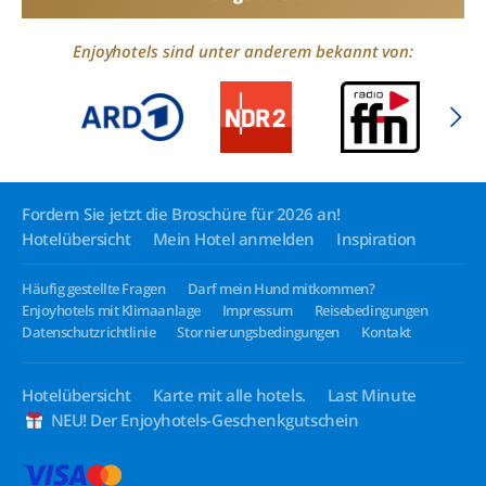
Enjoyhotels sind unter anderem bekannt von:
Fordern Sie jetzt die Broschüre für 2026 an!
Hotelübersicht
Mein Hotel anmelden
Inspiration
Häufig gestellte Fragen
Darf mein Hund mitkommen?
Enjoyhotels mit Klimaanlage
Impressum
Reisebedingungen
Datenschutzrichtlinie
Stornierungsbedingungen
Kontakt
Hotelübersicht
Karte mit alle hotels.
Last Minute
NEU! Der Enjoyhotels-Geschenkgutschein