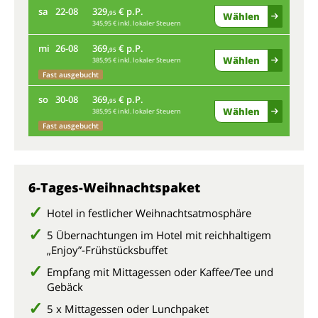
sa
22-08
329,
€ p.P.
di
95
Wählen
345,95 € inkl. lokaler Steuern
mi
26-08
369,
€ p.P.
sa
95
Wählen
385,95 € inkl. lokaler Steuern
Fast ausgebucht
mi
so
30-08
369,
€ p.P.
95
Wählen
385,95 € inkl. lokaler Steuern
so
Fast ausgebucht
6-Tages-Weihnachtspaket
Hotel in festlicher Weihnachtsatmosphäre
5 Übernachtungen im Hotel mit reichhaltigem
„Enjoy”-Frühstücksbuffet
Empfang mit Mittagessen oder Kaffee/Tee und
Gebäck
5 x Mittagessen oder Lunchpaket