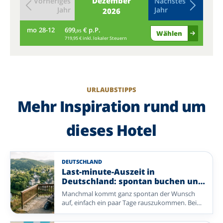
Dezember
Vorheriges
Nächstes
Jahr
Jahr
2026
mo
28-12
699,
€ p.P.
di
95
Wählen
719,95 € inkl. lokaler Steuern
URLAUBSTIPPS
Mehr Inspiration rund um
dieses Hotel
DEUTSCHLAND
Last-minute-Auszeit in
Deutschland: spontan buchen und
entspannen
Manchmal kommt ganz spontan der Wunsch
auf, einfach ein paar Tage rauszukommen. Bei
Enjoyhotels buchen Sie unkompliziert eine
erholsame Auszeit in Deutschland – mit einem