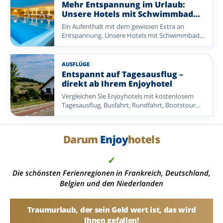
Gastfreundschaft im Mittelpunkt stehen. Von
Mehr Entspannung im Urlaub:
reichhaltigen Frühstücksbuffets und leckeren
Unsere Hotels mit Schwimmbad
Abendessen bis zu schönen Extras, die Ihren
entdecken
Ein Aufenthalt mit dem gewissen Extra an
Aufenthalt noch angenehmer machen: Hier
Entspannung. Unsere Hotels mit Schwimmbad
bekommen Sie viel Urlaub zu einem attraktiven
bieten die perfekte Kombination aus Komfort,
Preis. So bleibt Ihnen mehr Zeit zum
Genuss und wohltuender Erholung.
Entspannen, Entdecken und Genießen – mit
einem Angebot, das sein Geld wert ist.
AUSFLÜGE
Entdecken Sie eine abwechslungsreiche Auswahl
Entspannt auf Tagesausflug –
an Enjoyhotels in den Niederlanden,
direkt ab Ihrem Enjoyhotel
Deutschland und Belgien.
Vergleichen Sie Enjoyhotels mit kostenlosem
Tagesausflug, Busfahrt, Rundfahrt, Bootstour
oder einer anderen organisierten Exkursion.
Ideal, wenn Sie ohne eigene Routenplanung
mehr von der Umgebung entdecken möchten.
Darum
Enjoy
hotels
✓
Die schönsten Ferienregionen in Frankreich, Deutschland,
Belgien und den Niederlanden
Traumurlaub, der sein Geld wert ist, das wird
Ihnen gefallen!