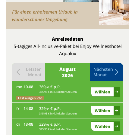
Für einen erholsamen Urlaub in
wunderschöner Umgebung
Anreisedaten
5-tägiges All-inclusive-Paket bei Enjoy Wellnesshotel
Aqualux
August
Letzten
Nächsten
Monat
Monat
2026
mo
10-08
369,
€ p.P.
do
95
Wählen
385,95 € inkl. lokaler Steuern
Fast ausgebucht
mo
fr
14-08
329,
€ p.P.
95
Wählen
345,95 € inkl. lokaler Steuern
Fas
di
18-08
329,
€ p.P.
fr
95
Wählen
345,95 € inkl. lokaler Steuern