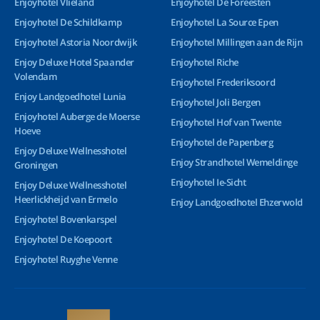
Enjoyhotel Vlieland
Enjoyhotel De Foreesten
Enjoyhotel De Schildkamp
Enjoyhotel La Source Epen
Enjoyhotel Astoria Noordwijk
Enjoyhotel Millingen aan de Rijn
Enjoy Deluxe Hotel Spaander
Enjoyhotel Riche
Volendam
Enjoyhotel Frederiksoord
Enjoy Landgoedhotel Lunia
Enjoyhotel Joli Bergen
Enjoyhotel Auberge de Moerse
Enjoyhotel Hof van Twente
Hoeve
Enjoyhotel de Papenberg
Enjoy Deluxe Wellnesshotel
Enjoy Strandhotel Wemeldinge
Groningen
Enjoyhotel Ie-Sicht
Enjoy Deluxe Wellnesshotel
Heerlickheijd van Ermelo
Enjoy Landgoedhotel Ehzerwold
Enjoyhotel Bovenkarspel
Enjoyhotel De Koepoort
Enjoyhotel Ruyghe Venne