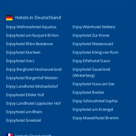
Hotels in Deutschland
Enjoy Wellnesshotel Aqualux
Enjoy Weinhotel Veldenz
Enjoyhotel am Kurpark Brilon
Enjoyhotel Zur Krone
Enjoyhotel Rhön Residence
Enjoyhotel Westerwald
Enjoyhotel Marleen
Enjoyhotel König von Rom
Enjoyhotel Harz
Enjoy Eifelhotel Daun
Enjoy Berghotel Hochsauerland
Enjoyhotel Sauerland
(Winterberg)
Enjoyhotel Bürgerhof Wetzlar
Enjoyhotel Haus am See
Enjoy Landhotel Michaelishof
Enjoyhotel Bottler
Enjoyhotel Eifeler Hof
Enjoy Schlosshotel Sophia
Enjoy Landhotel Lippischer Hof
Enjoyhotel am Erzengel
Enjoyhotel am Rhein
Enjoy Moezelhotel Bremm
Enjoyhotel Greetsiel