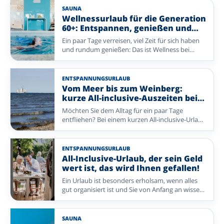
komfortablen Aufenthalt, geselliger Atmosphäre
SAUNA
und vielem, das bereits für Sie organisiert ist.
Wellnessurlaub für die Generation
Entdecken Sie reizvolle Reiseziele und freuen Sie
60+: Entspannen, genießen und
sich schon bald auf einen entspannten Urlaub.
neue Energie tanken
Ein paar Tage verreisen, viel Zeit für sich haben
und rundum genießen: Das ist Wellness bei
Enjoyhotels. Entspannen Sie in der Sauna oder
im Schwimmbad, freuen Sie sich auf gutes Essen
und unternehmen Sie einen Spaziergang oder
ENTSPANNUNGSURLAUB
Ausflug in die Umgebung. Bei diesen Enjoyhotels
Vom Meer bis zum Weinberg:
stehen Ruhe, Komfort und Genuss im
kurze All-inclusive-Auszeiten bei
Mittelpunkt – ohne dass Sie selbst viel
Enjoyhotels
Möchten Sie dem Alltag für ein paar Tage
organisieren müssen. Ob Sie zu zweit verreisen
entfliehen? Bei einem kurzen All-inclusive-Urlaub
oder sich allein ein paar erholsame Tage gönnen
mit Enjoyhotels genießen Sie in wenigen Tagen
möchten: Lassen Sie den Alltag hinter sich und
alles, was eine Auszeit besonders macht. Von
kehren Sie gut erholt nach Hause zurück.
frischer Seeluft auf den Watteninseln bis zu
ENTSPANNUNGSURLAUB
reizvollen Landschaften und charmanten Orten
All-Inclusive-Urlaub, der sein Geld
in Deutschland und Belgien ist Ihr Aufenthalt
wert ist, das wird Ihnen gefallen!
rundum organisiert – Sie müssen nur noch
Ein Urlaub ist besonders erholsam, wenn alles
genießen.
gut organisiert ist und Sie von Anfang an wissen,
was Sie erwartet. Bei Enjoyhotels genießen Sie
einen rundum betreuten All-inclusive-
Aufenthalt, bei dem Komfort, Geselligkeit und
SAUNA