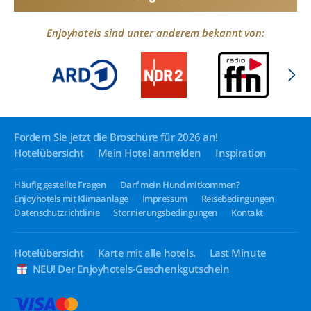
Enjoyhotels sind unter anderem bekannt von:
Fordern Sie jetzt die Broschüre für 2026 an!
Hotelübersicht
Mein Hotel anmelden
Inspiration
Häufig gestellte Fragen
Darf mein Hund mitkommen?
Enjoyhotels mit Klimaanlage
Impressum
Reisebedingungen
Datenschutzrichtlinie
Stornierungsbedingungen
Kontakt
Hotelübersicht
Karte mit alle hotels.
Last Minute
NEU! Der Enjoyhotels-Geschenkgutschein