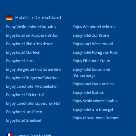
Hotels in Deutschland
Enjoy Wellnesshotel Aqualux
Enjoy Weinhotel Veldenz
Enjoyhotel am Kurpark Brilon
Enjoyhotel Zur Krone
Enjoyhotel Rhön Residence
Enjoyhotel Westerwald
Enjoyhotel Marleen
Enjoyhotel König von Rom
Enjoyhotel Harz
Enjoy Eifelhotel Daun
Enjoy Berghotel Hochsauerland
Enjoyhotel Sauerland
(Winterberg)
Enjoyhotel Bürgerhof Wetzlar
Enjoyhotel Haus am See
Enjoy Landhotel Michaelishof
Enjoyhotel Bottler
Enjoyhotel Eifeler Hof
Enjoy Schlosshotel Sophia
Enjoy Landhotel Lippischer Hof
Enjoyhotel am Erzengel
Enjoyhotel am Rhein
Enjoy Moezelhotel Bremm
Enjoyhotel Greetsiel