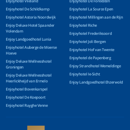
Enjoyhotel Vlieland
Enjoyhotel De Foreesten
Enjoyhotel De Schildkamp
Enjoyhotel La Source Epen
Enjoyhotel Astoria Noordwijk
Enjoyhotel Millingen aan de Rijn
Enjoy Deluxe Hotel Spaander
Enjoyhotel Riche
Volendam
Enjoyhotel Frederiksoord
Enjoy Landgoedhotel Lunia
Enjoyhotel Joli Bergen
Enjoyhotel Auberge de Moerse
Enjoyhotel Hof van Twente
Hoeve
Enjoyhotel de Papenberg
Enjoy Deluxe Wellnesshotel
Enjoy Strandhotel Wemeldinge
Groningen
Enjoyhotel Ie-Sicht
Enjoy Deluxe Wellnesshotel
Heerlickheijd van Ermelo
Enjoy Landgoedhotel Ehzerwold
Enjoyhotel Bovenkarspel
Enjoyhotel De Koepoort
Enjoyhotel Ruyghe Venne