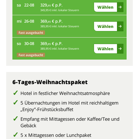
sa
22-08
329,
€ p.P.
di
95
Wählen
345,95 € inkl. lokaler Steuern
mi
26-08
369,
€ p.P.
sa
95
Wählen
385,95 € inkl. lokaler Steuern
Fast ausgebucht
mi
so
30-08
369,
€ p.P.
95
Wählen
385,95 € inkl. lokaler Steuern
so
Fast ausgebucht
6-Tages-Weihnachtspaket
Hotel in festlicher Weihnachtsatmosphäre
5 Übernachtungen im Hotel mit reichhaltigem
„Enjoy”-Frühstücksbuffet
Empfang mit Mittagessen oder Kaffee/Tee und
Gebäck
5 x Mittagessen oder Lunchpaket