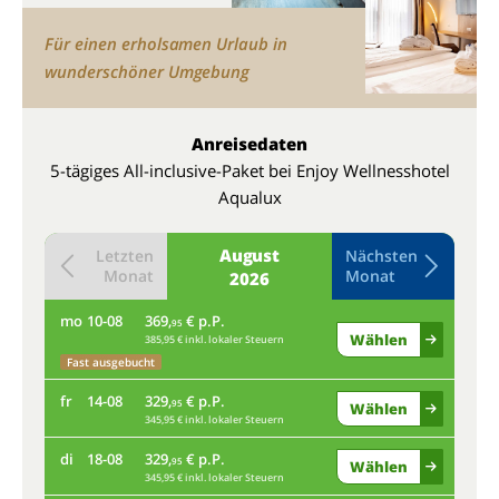
Für einen erholsamen Urlaub in
wunderschöner Umgebung
Anreisedaten
5-tägiges All-inclusive-Paket bei Enjoy Wellnesshotel
Aqualux
August
Letzten
Nächsten
Monat
Monat
2026
mo
10-08
369,
€ p.P.
do
95
Wählen
385,95 € inkl. lokaler Steuern
Fast ausgebucht
mo
fr
14-08
329,
€ p.P.
95
Wählen
345,95 € inkl. lokaler Steuern
Fas
di
18-08
329,
€ p.P.
fr
95
Wählen
345,95 € inkl. lokaler Steuern