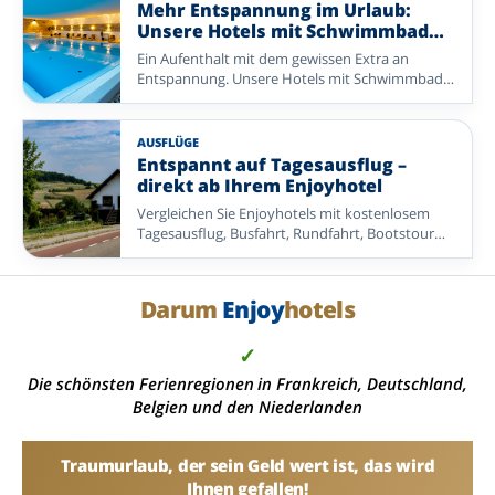
Gastfreundschaft im Mittelpunkt stehen. Von
Mehr Entspannung im Urlaub:
reichhaltigen Frühstücksbuffets und leckeren
Unsere Hotels mit Schwimmbad
Abendessen bis zu schönen Extras, die Ihren
entdecken
Ein Aufenthalt mit dem gewissen Extra an
Aufenthalt noch angenehmer machen: Hier
Entspannung. Unsere Hotels mit Schwimmbad
bekommen Sie viel Urlaub zu einem attraktiven
bieten die perfekte Kombination aus Komfort,
Preis. So bleibt Ihnen mehr Zeit zum
Genuss und wohltuender Erholung.
Entspannen, Entdecken und Genießen – mit
einem Angebot, das sein Geld wert ist.
AUSFLÜGE
Entdecken Sie eine abwechslungsreiche Auswahl
Entspannt auf Tagesausflug –
an Enjoyhotels in den Niederlanden,
direkt ab Ihrem Enjoyhotel
Deutschland und Belgien.
Vergleichen Sie Enjoyhotels mit kostenlosem
Tagesausflug, Busfahrt, Rundfahrt, Bootstour
oder einer anderen organisierten Exkursion.
Ideal, wenn Sie ohne eigene Routenplanung
mehr von der Umgebung entdecken möchten.
Darum
Enjoy
hotels
✓
Die schönsten Ferienregionen in Frankreich, Deutschland,
Belgien und den Niederlanden
Traumurlaub, der sein Geld wert ist, das wird
Ihnen gefallen!