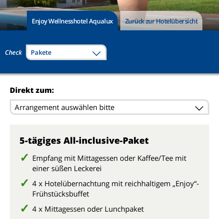
Enjoy Wellnesshotel Aqualux
Zurück zur Hotelübersicht
Check
Pakete
Direkt zum:
Arrangement auswählen bitte
5-tägiges All-inclusive-Paket
Empfang mit Mittagessen oder Kaffee/Tee mit
einer süßen Leckerei
4 x Hotelübernachtung mit reichhaltigem „Enjoy“-
Frühstücksbuffet
4 x Mittagessen oder Lunchpaket