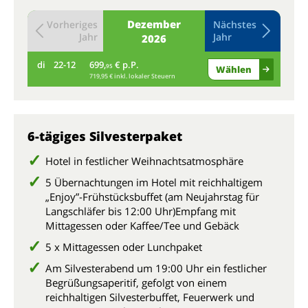
Dezember
Vorheriges
Nächstes
Jahr
Jahr
2026
di
22-12
699,
€ p.P.
mi
95
Wählen
719,95 € inkl. lokaler Steuern
6-tägiges Silvesterpaket
Hotel in festlicher Weihnachtsatmosphäre
5 Übernachtungen im Hotel mit reichhaltigem
„Enjoy”-Frühstücksbuffet (am Neujahrstag für
Langschläfer bis 12:00 Uhr)Empfang mit
Mittagessen oder Kaffee/Tee und Gebäck
5 x Mittagessen oder Lunchpaket
Am Silvesterabend um 19:00 Uhr ein festlicher
Begrüßungsaperitif, gefolgt von einem
reichhaltigen Silvesterbuffet, Feuerwerk und