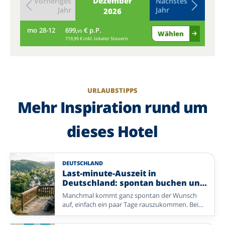
Dezember
Vorheriges
Nächstes
Jahr
Jahr
2026
mo
28-12
699,
€ p.P.
di
95
Wählen
719,95 € inkl. lokaler Steuern
URLAUBSTIPPS
Mehr Inspiration rund um
dieses Hotel
DEUTSCHLAND
Last-minute-Auszeit in
Deutschland: spontan buchen und
entspannen
Manchmal kommt ganz spontan der Wunsch
auf, einfach ein paar Tage rauszukommen. Bei
Enjoyhotels buchen Sie unkompliziert eine
erholsame Auszeit in Deutschland – mit einem