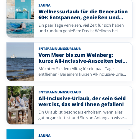
komfortablen Aufenthalt, geselliger Atmosphäre
SAUNA
und vielem, das bereits für Sie organisiert ist.
Wellnessurlaub für die Generation
Entdecken Sie reizvolle Reiseziele und freuen Sie
60+: Entspannen, genießen und
sich schon bald auf einen entspannten Urlaub.
neue Energie tanken
Ein paar Tage verreisen, viel Zeit für sich haben
und rundum genießen: Das ist Wellness bei
Enjoyhotels. Entspannen Sie in der Sauna oder
im Schwimmbad, freuen Sie sich auf gutes Essen
und unternehmen Sie einen Spaziergang oder
ENTSPANNUNGSURLAUB
Ausflug in die Umgebung. Bei diesen Enjoyhotels
Vom Meer bis zum Weinberg:
stehen Ruhe, Komfort und Genuss im
kurze All-inclusive-Auszeiten bei
Mittelpunkt – ohne dass Sie selbst viel
Enjoyhotels
Möchten Sie dem Alltag für ein paar Tage
organisieren müssen. Ob Sie zu zweit verreisen
entfliehen? Bei einem kurzen All-inclusive-Urlaub
oder sich allein ein paar erholsame Tage gönnen
mit Enjoyhotels genießen Sie in wenigen Tagen
möchten: Lassen Sie den Alltag hinter sich und
alles, was eine Auszeit besonders macht. Von
kehren Sie gut erholt nach Hause zurück.
frischer Seeluft auf den Watteninseln bis zu
ENTSPANNUNGSURLAUB
reizvollen Landschaften und charmanten Orten
All-Inclusive-Urlaub, der sein Geld
in Deutschland und Belgien ist Ihr Aufenthalt
wert ist, das wird Ihnen gefallen!
rundum organisiert – Sie müssen nur noch
Ein Urlaub ist besonders erholsam, wenn alles
genießen.
gut organisiert ist und Sie von Anfang an wissen,
was Sie erwartet. Bei Enjoyhotels genießen Sie
einen rundum betreuten All-inclusive-
Aufenthalt, bei dem Komfort, Geselligkeit und
SAUNA