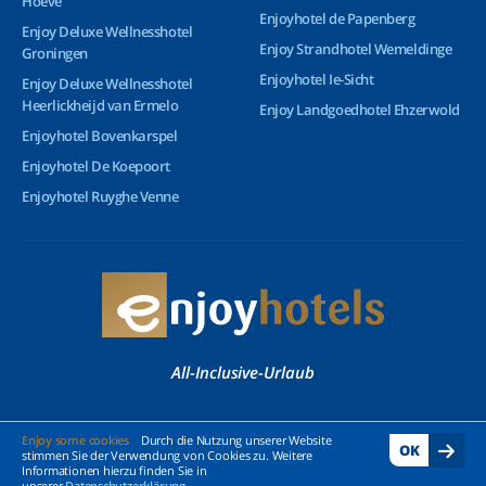
Hoeve
Enjoyhotel de Papenberg
Enjoy Deluxe Wellnesshotel
Enjoy Strandhotel Wemeldinge
Groningen
Enjoyhotel Ie-Sicht
Enjoy Deluxe Wellnesshotel
Heerlickheijd van Ermelo
Enjoy Landgoedhotel Ehzerwold
Enjoyhotel Bovenkarspel
Enjoyhotel De Koepoort
Enjoyhotel Ruyghe Venne
All-Inclusive-Urlaub
© 2026 Enjoyhotels - Alle Rechte vorbehalten
Enjoy some cookies
Durch die Nutzung unserer Website
OK
stimmen Sie der Verwendung von Cookies zu. Weitere
Informationen hierzu finden Sie in
unserer
Datenschutzerklärung
.