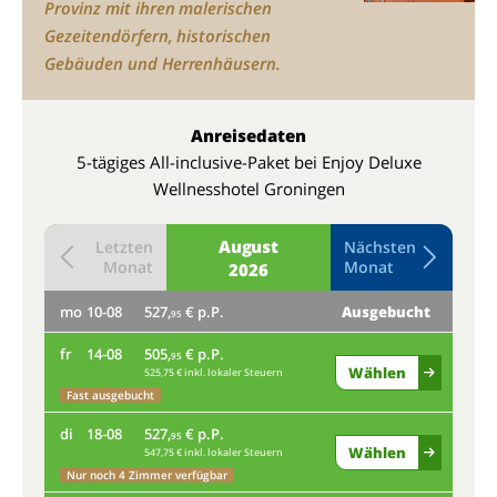
Provinz mit ihren malerischen
Gezeitendörfern, historischen
Gebäuden und Herrenhäusern.
Anreisedaten
5-tägiges All-inclusive-Paket bei Enjoy Deluxe
Wellnesshotel Groningen
August
Letzten
Nächsten
Monat
Monat
2026
mo
10-08
527,
€ p.P.
Ausgebucht
do
95
fr
14-08
505,
€ p.P.
Fas
95
Wählen
525,75 € inkl. lokaler Steuern
mo
Fast ausgebucht
di
18-08
527,
€ p.P.
fr
95
Wählen
547,75 € inkl. lokaler Steuern
Nur noch 4 Zimmer verfügbar
di