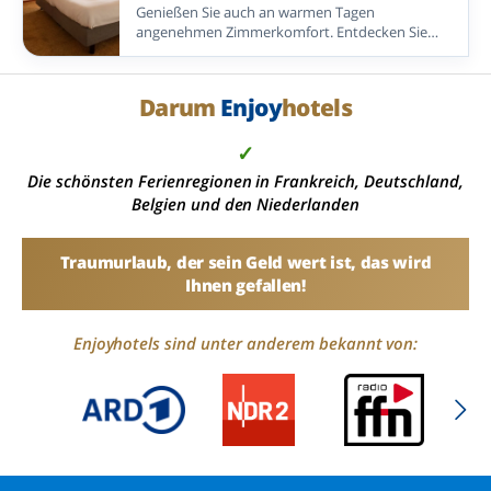
Zimmer
Genießen Sie auch an warmen Tagen
angenehmen Zimmerkomfort. Entdecken Sie
Enjoyhotels mit Klimaanlage im Zimmer – an der
Küste, in Städten, auf der Veluwe und mit
Wellnessangebot.
Darum
Enjoy
hotels
✓
Die schönsten Ferienregionen in Frankreich, Deutschland,
Belgien und den Niederlanden
Traumurlaub, der sein Geld wert ist, das wird
Ihnen gefallen!
Enjoyhotels sind unter anderem bekannt von: