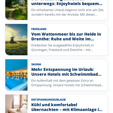
stehen Ruhe, Komfort und Genuss im
unterwegs: Enjoyhotels bequem
Mittelpunkt – ohne dass Sie selbst viel
mit öffentlichen Verkehrsmitteln
Ein erholsamer Urlaub beginnt nicht erst am Ziel,
organisieren müssen. Ob Sie zu zweit verreisen
erreichen
sondern bereits mit der Anreise. Mit dieser
oder sich allein ein paar erholsame Tage gönnen
Auswahl an Enjoyhotels gelangen Sie bequem
möchten: Lassen Sie den Alltag hinter sich und
mit öffentlichen Verkehrsmitteln zu besonderen
kehren Sie gut erholt nach Hause zurück.
Reisezielen wie der belgischen Küste, dem
FRIESLAND
beschaulichen Norden der Niederlande und den
Vom Wattenmeer bis zur Heide in
herrlichen Watteninseln. Ob Sie sich am Meer
Drenthe: Ruhe und Weite im
den Wind um die Nase wehen lassen, die Ruhe
Norden der Niederlande
Entdecken Sie ausgewählte Enjoyhotels in
einer Insel genießen oder die Groninger
Groningen, Friesland und Drenthe – mit
Landschaft entdecken möchten: Ihr Urlaubsziel
Wellness, friesischen Seen, Watteninseln,
ist gut erreichbar, ohne dass Sie selbst fahren
UNESCO-Welterbe sowie Wald und Heide.
müssen. Steigen Sie entspannt in den Zug,
lassen Sie die Landschaft an sich vorbeiziehen
SAUNA
und genießen Sie Ihren Aufenthalt vom ersten
Mehr Entspannung im Urlaub:
Moment an.
Unsere Hotels mit Schwimmbad
entdecken
Ein Aufenthalt mit dem gewissen Extra an
Entspannung. Unsere Hotels mit Schwimmbad
bieten die perfekte Kombination aus Komfort,
Genuss und wohltuender Erholung.
ENTSPANNUNGSURLAUB
Kühl und komfortabel
übernachten – mit Klimaanlage im