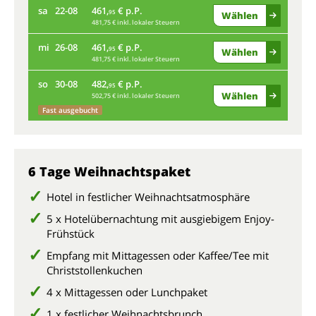
sa
22-08
461,
€ p.P.
95
Wählen
481,75 € inkl. lokaler Steuern
sa
mi
26-08
461,
€ p.P.
95
Wählen
481,75 € inkl. lokaler Steuern
mi
so
30-08
482,
€ p.P.
95
Wählen
502,75 € inkl. lokaler Steuern
so
Fast ausgebucht
6 Tage Weihnachtspaket
Hotel in festlicher Weihnachtsatmosphäre
5 x Hotelübernachtung mit ausgiebigem Enjoy-
Frühstück
Empfang mit Mittagessen oder Kaffee/Tee mit
Christstollenkuchen
4 x Mittagessen oder Lunchpaket
1 x festlicher Weihnachtsbrunch