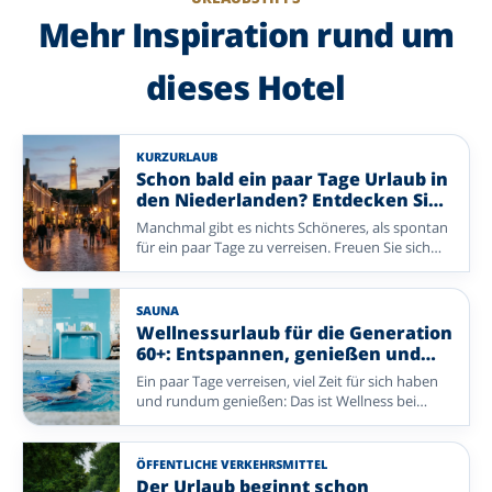
Mehr Inspiration rund um
dieses Hotel
KURZURLAUB
Schon bald ein paar Tage Urlaub in
den Niederlanden? Entdecken Sie
Ihren Enjoyurlaub – vom
Manchmal gibt es nichts Schöneres, als spontan
Inselleben bis zum
für ein paar Tage zu verreisen. Freuen Sie sich
Wellnessgenuss.
auf einen komfortablen Aufenthalt, köstliche
Mahlzeiten, gesellige Unterhaltung und die
persönliche Gastfreundschaft eines Enjoyhotels.
SAUNA
Ob Watteninsel oder stimmungsvolle Stadt: Ihre
Wellnessurlaub für die Generation
erholsame Auszeit beginnt hier.
60+: Entspannen, genießen und
neue Energie tanken
Ein paar Tage verreisen, viel Zeit für sich haben
und rundum genießen: Das ist Wellness bei
Enjoyhotels. Entspannen Sie in der Sauna oder
im Schwimmbad, freuen Sie sich auf gutes Essen
und unternehmen Sie einen Spaziergang oder
ÖFFENTLICHE VERKEHRSMITTEL
Ausflug in die Umgebung. Bei diesen Enjoyhotels
Der Urlaub beginnt schon