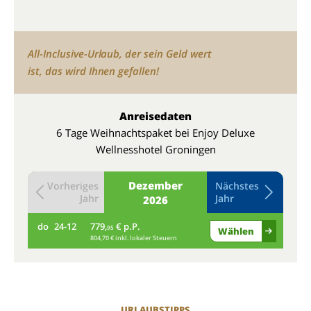
All-Inclusive-Urlaub, der sein Geld wert
ist, das wird Ihnen gefallen!
Anreisedaten
6 Tage Weihnachtspaket bei Enjoy Deluxe
Wellnesshotel Groningen
Dezember
Vorheriges
Nächstes
Jahr
Jahr
2026
do
24-12
779,
€ p.P.
fr
95
Wählen
804,70 € inkl. lokaler Steuern
URLAUBSTIPPS