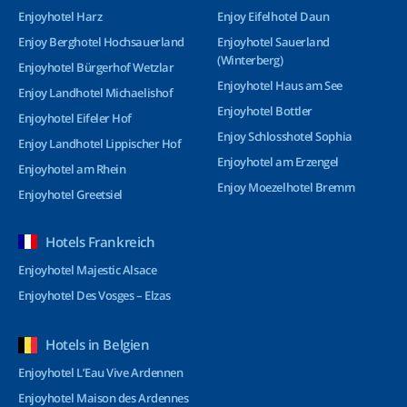
Enjoyhotel Harz
Enjoy Eifelhotel Daun
Enjoy Berghotel Hochsauerland
Enjoyhotel Sauerland
(Winterberg)
Enjoyhotel Bürgerhof Wetzlar
Enjoyhotel Haus am See
Enjoy Landhotel Michaelishof
Enjoyhotel Bottler
Enjoyhotel Eifeler Hof
Enjoy Schlosshotel Sophia
Enjoy Landhotel Lippischer Hof
Enjoyhotel am Erzengel
Enjoyhotel am Rhein
Enjoy Moezelhotel Bremm
Enjoyhotel Greetsiel
Hotels Frankreich
Enjoyhotel Majestic Alsace
Enjoyhotel Des Vosges – Elzas
Hotels in Belgien
Enjoyhotel L’Eau Vive Ardennen
Enjoyhotel Maison des Ardennes