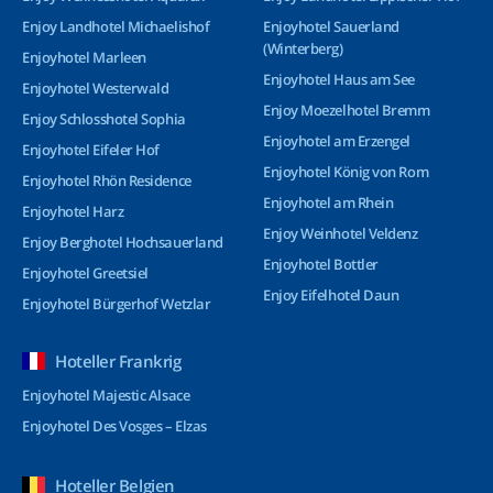
Enjoy Landhotel Michaelishof
Enjoyhotel Sauerland
(Winterberg)
Enjoyhotel Marleen
Enjoyhotel Haus am See
Enjoyhotel Westerwald
Enjoy Moezelhotel Bremm
Enjoy Schlosshotel Sophia
Enjoyhotel am Erzengel
Enjoyhotel Eifeler Hof
Enjoyhotel König von Rom
Enjoyhotel Rhön Residence
Enjoyhotel am Rhein
Enjoyhotel Harz
Enjoy Weinhotel Veldenz
Enjoy Berghotel Hochsauerland
Enjoyhotel Bottler
Enjoyhotel Greetsiel
Enjoy Eifelhotel Daun
Enjoyhotel Bürgerhof Wetzlar
Hoteller Frankrig
Enjoyhotel Majestic Alsace
Enjoyhotel Des Vosges – Elzas
Hoteller Belgien