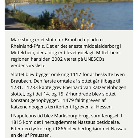
Marksburg er et slot nær Braubach-pladen i
Rheinland-Pfalz. Det er det eneste middelalderborg i
Mittelrhein, der aldrig er blevet ødelagt. Mittelrhein-
regionen har siden 2002 været på UNESCOs
verdensarvsliste.
Slottet blev bygget omkring 1117 for at beskytte byen
Braubach. Den første omtale af slottet går tilbage til
1231. I 1283 købte grev Eberhard van Katzenelnbogen
slottet, og i det 14. og 15. århundrede blev slottet
konstant genopbygget. I 1479 faldt greven af ​​
Katzenelnbogens territorier til greven af ​​Hessen.
I Napoleons tid blev Marksburg brugt som fængsel. I
1815 kom det i hertugdømmet Nassaus besiddelse.
Efter den tyske krig i 1866 blev hertugdømmet Nassau
en del af Preussen.