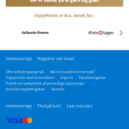
der er sikker på at gøre dig glad!
EnjoyHotels er bl.a. kendt for,:
Hoteloversigt
Registrer mit hotel
Ofte stillede spørgsmål
Må min hund komme med?
Enjoyhotels med aircondition
Imprint
Rejsebetingelser
Politik om beskyttelse af personlige oplysninger
Annulleringsbetingelser
Kontakt
Hoteloversigt
Find på kort
Last minutes