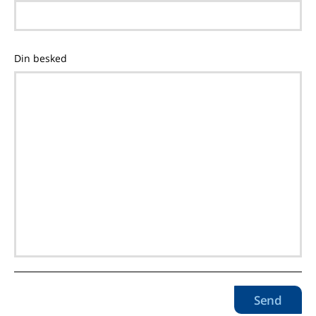
Din besked
Send