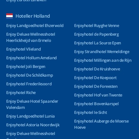
Hoteller Holland
Enjoy Landgoedhotel Ehzerwold
Enjoyhotel Ruyghe Venne
Enjoy Deluxe Wellnesshotel
Enjoyhotel de Papenberg
Heerlickheijd van Ermelo
Enjoyhotel La Source Epen
Enjoyhotel Vlieland
Enjoy Strandhotel Wemeldinge
Enjoyhotel Hollum Ameland
Enjoyhotel Millingen aan de Rijn
Enjoyhotel Joli Bergen
Enjoyhotel De Kruishoeve
Enjoyhotel De Schildkamp
Enjoyhotel De Koepoort
Enjoyhotel Frederiksoord
Enjoyhotel De Foreesten
Enjoyhotel Riche
Enjoyhotel Hof van Twente
Enjoy Deluxe Hotel Spaander
Enjoyhotel Bovenkarspel
Volendam
Enjoyhotel Ie-Sicht
Enjoy Landgoedhotel Lunia
Enjoyhotel Auberge de Moerse
Enjoyhotel Astoria Noordwijk
Hoeve
Enjoy Deluxe Wellnesshotel