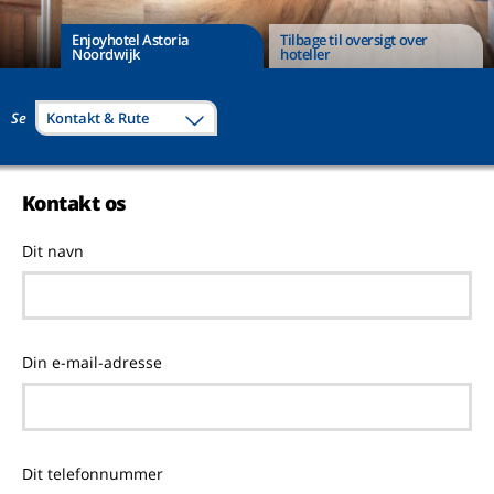
Enjoyhotel Astoria
Tilbage til oversigt over
Noordwijk
hoteller
Se
Kontakt & Rute
Kontakt os
Dit navn
Din e-mail-adresse
Dit telefonnummer