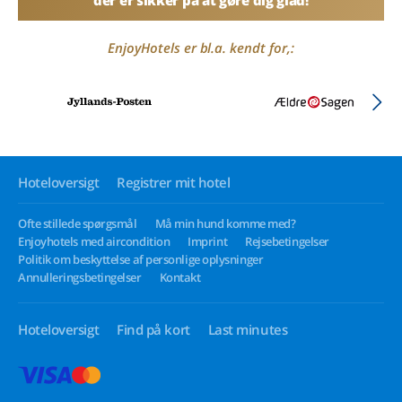
der er sikker på at gøre dig glad!
EnjoyHotels er bl.a. kendt for,:
Hoteloversigt
Registrer mit hotel
Ofte stillede spørgsmål
Må min hund komme med?
Enjoyhotels med aircondition
Imprint
Rejsebetingelser
Politik om beskyttelse af personlige oplysninger
Annulleringsbetingelser
Kontakt
Hoteloversigt
Find på kort
Last minutes