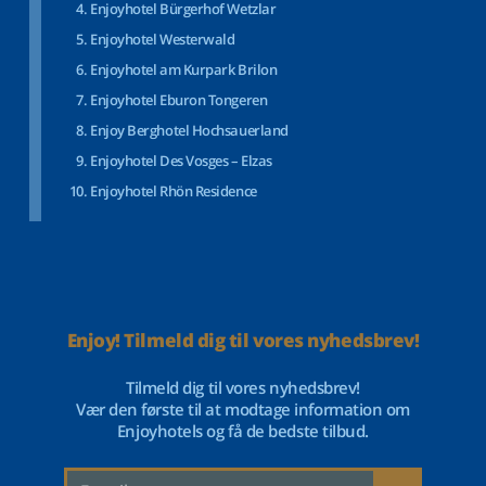
Enjoyhotel Bürgerhof Wetzlar
Enjoyhotel Westerwald
Enjoyhotel am Kurpark Brilon
Enjoyhotel Eburon Tongeren
Enjoy Berghotel Hochsauerland
Enjoyhotel Des Vosges – Elzas
Enjoyhotel Rhön Residence
Enjoy! Tilmeld dig til vores nyhedsbrev!
Tilmeld dig til vores nyhedsbrev!
Vær den første til at modtage information om
Enjoyhotels og få de bedste tilbud.