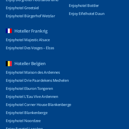
Enjoyhotel Bottler
Enjoyhotel Greetsiel
Enjoy Eifelhotel Daun
Enjoyhotel Bürgerhof Wetzlar
Hoteller Frankrig
Enjoyhotel Majestic Alsace
Enjoyhotel Des Vosges – Elzas
Hoteller Belgien
Enjoyhotel Maison des Ardennes
Enjoyhotel Drie Paardekens Mechelen
Enjoyhotel Eburon Tongeren
Enjoyhotel L’Eau Vive Ardennen
Enjoyhotel Corner House Blankenberge
Enjoyhotel Blankenberge
Enjoyhotel Noordzee
Enjoy Eurotel Lanaken