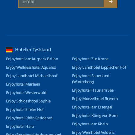
Hoteller Tyskland
Enjoyhotel am Kurpark Brilon
Enjoyhotel Zur Krone
Enjoy Wellnesshotel Aqualux
Enjoy Landhotel Lippischer Hof
Enjoy Landhotel Michaelishof
Enjoyhotel Sauerland
(Winterberg)
Enjoyhotel Marleen
Enjoyhotel Haus am See
Enjoyhotel Westerwald
Enjoy Moezelhotel Bremm
Enjoy Schlosshotel Sophia
Enjoyhotel am Erzengel
Enjoyhotel Eifeler Hof
Enjoyhotel König von Rom
Enjoyhotel Rhön Residence
Enjoyhotel am Rhein
Enjoyhotel Harz
Enjoy Weinhotel Veldenz
Enjoy Berghotel Hochsauerland