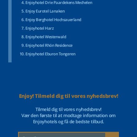
Enjoyhotel Drie Paardekens Mechelen
Enjoy Eurotel Lanaken
Enjoy Berghotel Hochsauerland
Enjoyhotel Harz
Enjoyhotel Westerwald
Enjoyhotel Rhön Residence
Enjoyhotel Eburon Tongeren
Enjoy! Tilmeld dig til vores nyhedsbrev!
Tilmeld dig til vores nyhedsbrev!
Vær den første til at modtage information om
Enjoyhotels og få de bedste tilbud.