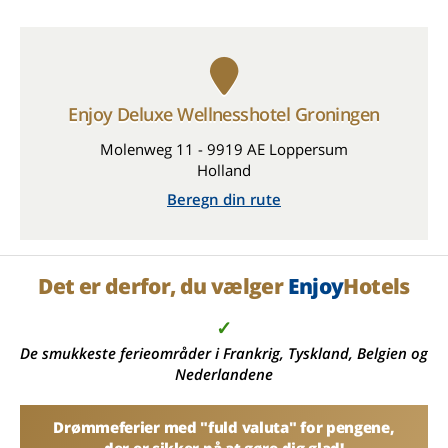
Enjoy Deluxe Wellnesshotel Groningen
Molenweg 11 - 9919 AE Loppersum
Holland
Beregn din rute
Det er derfor, du vælger
Enjoy
Hotels
✓
De smukkeste ferieområder i Frankrig, Tyskland, Belgien og
Nederlandene
Drømmeferier med "fuld valuta" for pengene,