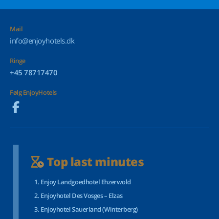
Mail
info@enjoyhotels.dk
Ringe
+45 78717470
Følg EnjoyHotels
Top last minutes
Enjoy Landgoedhotel Ehzerwold
Enjoyhotel Des Vosges – Elzas
Enjoyhotel Sauerland (Winterberg)