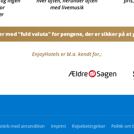
 og ingen
hver aften, herunder aften
pris
for
med livemusik
er
 med "fuld valuta" for pengene, der er sikker på at g
EnjoyHotels er bl.a. kendt for,:
otels med aircondition
Imprint
Rejsebetingelser
Politik om 