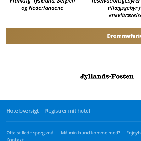
Frankrig, Tyskland, Belgien
reservationsgebyrer
og Nederlandene
tillægsgebyr 
enkeltværels
Drømmeferier
Hoteloversigt
Registrer mit hotel
Ofte stillede spørgsmål
Må min hund komme med?
Enjoyh
Kontakt