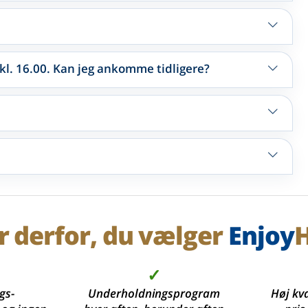
 kl. 16.00. Kan jeg ankomme tidligere?
r derfor, du vælger
Enjoy
H
✓
gs-
Underholdningsprogram
Høj kva