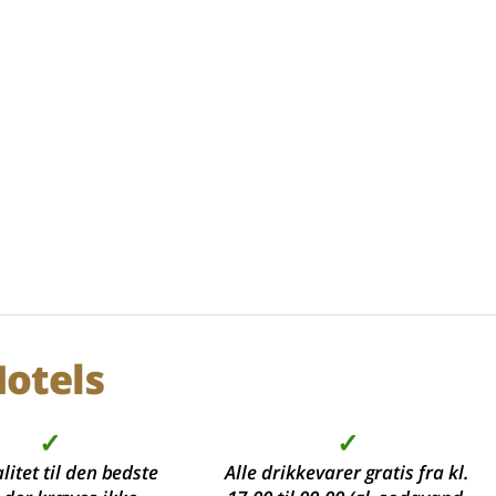
otels
✓
✓
litet til den bedste
Alle drikkevarer gratis fra kl.