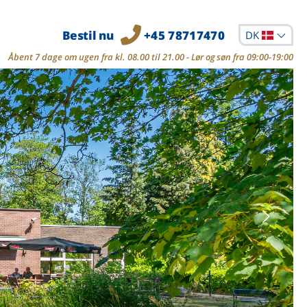
Bestil nu
+45 78717470
DK
Åbent 7 dage om ugen fra kl. 08.00 til 21.00 - Lør og søn fra 09:00-19:00