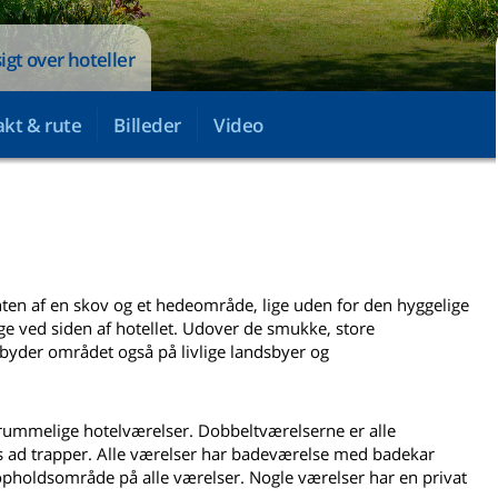
sigt over hoteller
kt & rute
Billeder
Video
anten af en skov og et hedeområde, lige uden for den hyggelige
ge ved siden af hotellet. Udover de smukke, store
yder området også på livlige landsbyer og
rummelige hotelværelser. Dobbeltværelserne er alle
s ad trapper. Alle værelser har badeværelse med badekar
 opholdsområde på alle værelser. Nogle værelser har en privat