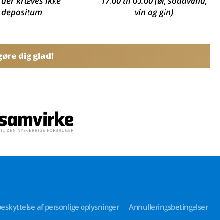
, der kræves ikke
17.00 til 00.00 (øl, sodavand,
depositum
vin og gin)
øre dig glad!
beskyttelse af personlige oplysninger
Annulleringsbetingelser