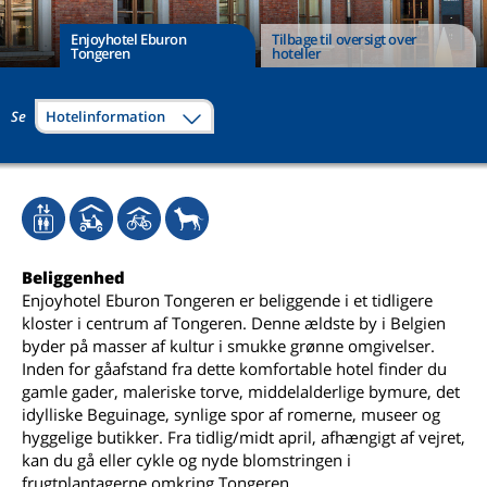
Enjoyhotel Eburon
Tilbage til oversigt over
Tongeren
hoteller
Se
Hotelinformation
Beliggenhed
Enjoyhotel Eburon Tongeren er beliggende i et tidligere
kloster i centrum af Tongeren. Denne ældste by i Belgien
byder på masser af kultur i smukke grønne omgivelser.
Inden for gåafstand fra dette komfortable hotel finder du
gamle gader, maleriske torve, middelalderlige bymure, det
idylliske Beguinage, synlige spor af romerne, museer og
hyggelige butikker. Fra tidlig/midt april, afhængigt af vejret,
kan du gå eller cykle og nyde blomstringen i
frugtplantagerne omkring Tongeren.