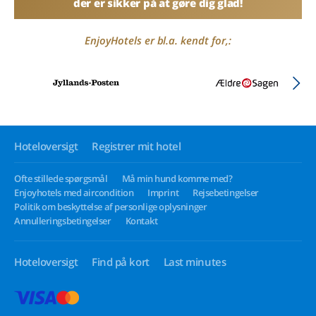
der er sikker på at gøre dig glad!
EnjoyHotels er bl.a. kendt for,:
Hoteloversigt
Registrer mit hotel
Ofte stillede spørgsmål
Må min hund komme med?
Enjoyhotels med aircondition
Imprint
Rejsebetingelser
Politik om beskyttelse af personlige oplysninger
Annulleringsbetingelser
Kontakt
Hoteloversigt
Find på kort
Last minutes