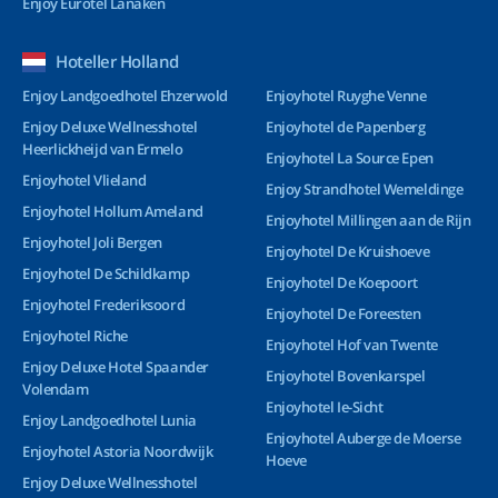
Enjoy Eurotel Lanaken
Hoteller Holland
Enjoy Landgoedhotel Ehzerwold
Enjoyhotel Ruyghe Venne
Enjoy Deluxe Wellnesshotel
Enjoyhotel de Papenberg
Heerlickheijd van Ermelo
Enjoyhotel La Source Epen
Enjoyhotel Vlieland
Enjoy Strandhotel Wemeldinge
Enjoyhotel Hollum Ameland
Enjoyhotel Millingen aan de Rijn
Enjoyhotel Joli Bergen
Enjoyhotel De Kruishoeve
Enjoyhotel De Schildkamp
Enjoyhotel De Koepoort
Enjoyhotel Frederiksoord
Enjoyhotel De Foreesten
Enjoyhotel Riche
Enjoyhotel Hof van Twente
Enjoy Deluxe Hotel Spaander
Enjoyhotel Bovenkarspel
Volendam
Enjoyhotel Ie-Sicht
Enjoy Landgoedhotel Lunia
Enjoyhotel Auberge de Moerse
Enjoyhotel Astoria Noordwijk
Hoeve
Enjoy Deluxe Wellnesshotel