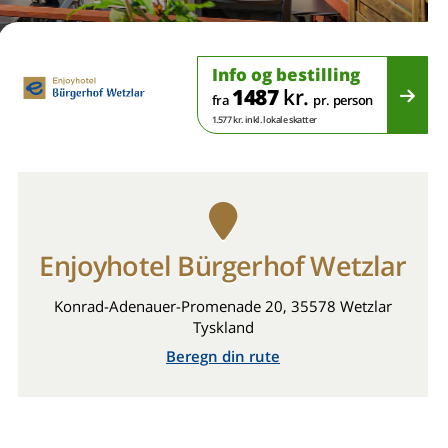
Info og bestilling
1487
kr.
fra
pr. person
1.577 kr. inkl. lokale skatter
Enjoyhotel Bürgerhof Wetzlar
Konrad-Adenauer-Promenade 20, 35578 Wetzlar
Tyskland
Beregn din rute