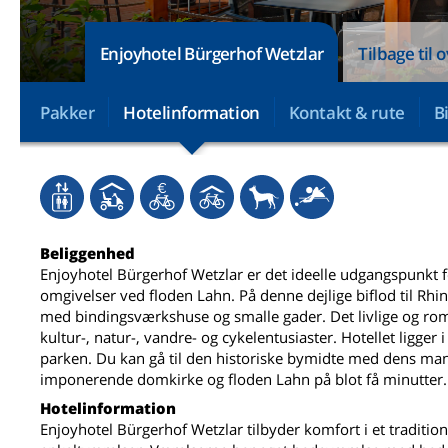
Enjoyhotel Bürgerhof Wetzlar
Tilbage til 
Pakker
Hotelinformation
Kontakt & rute
B
Beliggenhed
Enjoyhotel Bürgerhof Wetzlar er det ideelle udgangspunkt 
omgivelser ved floden Lahn. På denne dejlige biflod til Rhi
med bindingsværkshuse og smalle gader. Det livlige og rom
kultur-, natur-, vandre- og cykelentusiaster. Hotellet ligge
parken. Du kan gå til den historiske bymidte med dens man
imponerende domkirke og floden Lahn på blot få minutter.
Hotelinformation
Enjoyhotel Bürgerhof Wetzlar tilbyder komfort i et tradition