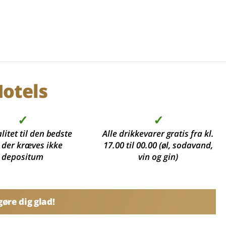
otels
✓
✓
litet til den bedste
Alle drikkevarer gratis fra kl.
, der kræves ikke
17.00 til 00.00 (øl, sodavand,
depositum
vin og gin)
øre dig glad!