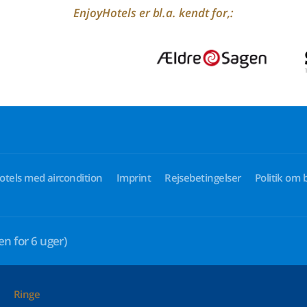
EnjoyHotels er bl.a. kendt for,:
otels med aircondition
Imprint
Rejsebetingelser
Politik om 
en for 6 uger)
Ringe