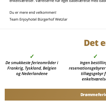
enkeltværelser. Værelserne har eget badeværelse med badek
Du er mere end velkommen!
Team Enjoyhotel Bürgerhof Wetzlar
Det e
✓
✓
De smukkeste ferieområder i
Ingen bestillin
Frankrig, Tyskland, Belgien
reservationsgebyrer
og Nederlandene
tillægsgebyr 
enkeltværels
Drømmeferier