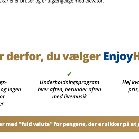
ar eller bruser og er tilgængelige med elevator.
r derfor, du vælger
Enjoy
H
✓
gs-
Underholdningsprogram
Høj kva
 og ingen
hver aften, herunder aften
pris
for
med livemusik
er
 med "fuld valuta" for pengene, der er sikker på at g