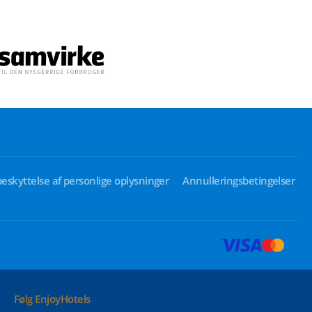
beskyttelse af personlige oplysninger
Annulleringsbetingelser
Følg EnjoyHotels