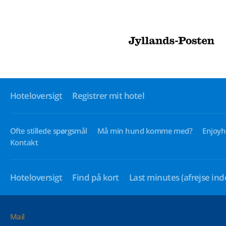
Hoteloversigt
Registrer mit hotel
Ofte stillede spørgsmål
Må min hund komme med?
Enjoyh
Kontakt
Hoteloversigt
Find på kort
Last minutes
(afrejse ind
Mail