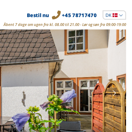
Bestil nu
+45 78717470
DK
Åbent 7 dage om ugen fra kl. 08.00 til 21.00 - Lør og søn fra 09:00-19:00