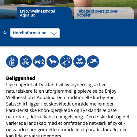
Enjoy Wellnesshotel
Tilbage til oversigt over
Aqualux
hoteller
Se
Hotelinformation
Beliggenhed
Lige i hjertet af Tyskland vil livsnydere og aktive
naturelskere få en uforglemmelig oplevelse på Enjoy
Wellnesshotel Aqualux. Den traditionelle kurby Bad
Salzschlirf ligger i et skovklædt område mellem den
karakteristiske Rhön-bjergkæde og Tysklands ældste
naturpark, det vulkanske Vogelsberg. Den friske luft og det
varierede landskab med et omfattende netværk af cykel-
og vandrestier gør dette område til et paradis for alle, der
kan lide at være udendørs.