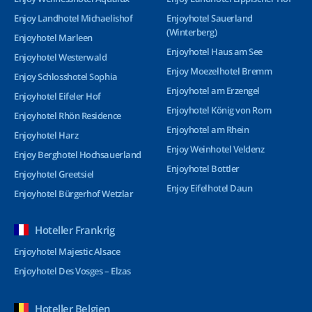
Enjoy Landhotel Michaelishof
Enjoyhotel Sauerland
(Winterberg)
Enjoyhotel Marleen
Enjoyhotel Haus am See
Enjoyhotel Westerwald
Enjoy Moezelhotel Bremm
Enjoy Schlosshotel Sophia
Enjoyhotel am Erzengel
Enjoyhotel Eifeler Hof
Enjoyhotel König von Rom
Enjoyhotel Rhön Residence
Enjoyhotel am Rhein
Enjoyhotel Harz
Enjoy Weinhotel Veldenz
Enjoy Berghotel Hochsauerland
Enjoyhotel Bottler
Enjoyhotel Greetsiel
Enjoy Eifelhotel Daun
Enjoyhotel Bürgerhof Wetzlar
Hoteller Frankrig
Enjoyhotel Majestic Alsace
Enjoyhotel Des Vosges – Elzas
Hoteller Belgien