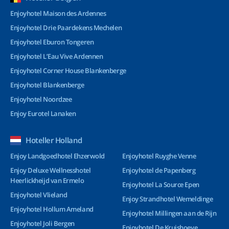
Enjoyhotel Maison des Ardennes
Enjoyhotel Drie Paardekens Mechelen
Enjoyhotel Eburon Tongeren
Enjoyhotel L’Eau Vive Ardennen
Enjoyhotel Corner House Blankenberge
Enjoyhotel Blankenberge
Enjoyhotel Noordzee
Enjoy Eurotel Lanaken
Hoteller Holland
Enjoy Landgoedhotel Ehzerwold
Enjoyhotel Ruyghe Venne
Enjoy Deluxe Wellnesshotel
Enjoyhotel de Papenberg
Heerlickheijd van Ermelo
Enjoyhotel La Source Epen
Enjoyhotel Vlieland
Enjoy Strandhotel Wemeldinge
Enjoyhotel Hollum Ameland
Enjoyhotel Millingen aan de Rijn
Enjoyhotel Joli Bergen
Enjoyhotel De Kruishoeve