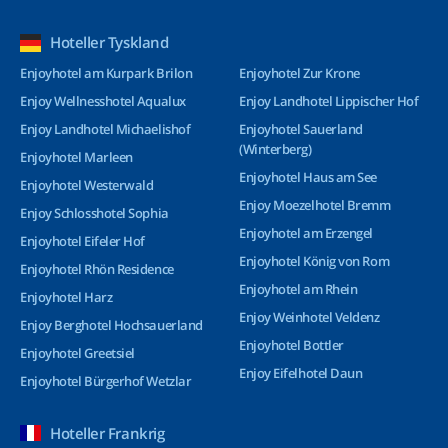
Hoteller Tyskland
Enjoyhotel am Kurpark Brilon
Enjoyhotel Zur Krone
Enjoy Wellnesshotel Aqualux
Enjoy Landhotel Lippischer Hof
Enjoy Landhotel Michaelishof
Enjoyhotel Sauerland
(Winterberg)
Enjoyhotel Marleen
Enjoyhotel Haus am See
Enjoyhotel Westerwald
Enjoy Moezelhotel Bremm
Enjoy Schlosshotel Sophia
Enjoyhotel am Erzengel
Enjoyhotel Eifeler Hof
Enjoyhotel König von Rom
Enjoyhotel Rhön Residence
Enjoyhotel am Rhein
Enjoyhotel Harz
Enjoy Weinhotel Veldenz
Enjoy Berghotel Hochsauerland
Enjoyhotel Bottler
Enjoyhotel Greetsiel
Enjoy Eifelhotel Daun
Enjoyhotel Bürgerhof Wetzlar
Hoteller Frankrig