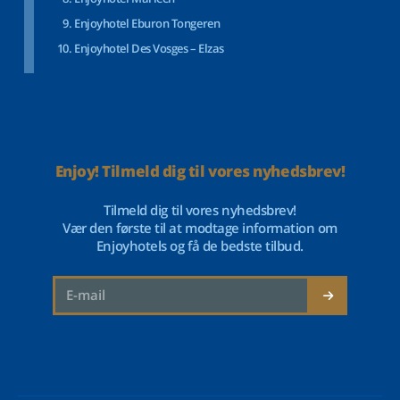
Enjoyhotel Eburon Tongeren
Enjoyhotel Des Vosges – Elzas
Enjoy! Tilmeld dig til vores nyhedsbrev!
Tilmeld dig til vores nyhedsbrev!
Vær den første til at modtage information om
Enjoyhotels og få de bedste tilbud.