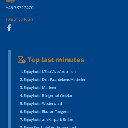
Ringe
+45 78717470
Følg EnjoyHotels
Top last minutes
Enjoyhotel L’Eau Vive Ardennen
Enjoyhotel Drie Paardekens Mechelen
Enjoyhotel Marleen
Enjoyhotel Bürgerhof Wetzlar
Enjoyhotel Westerwald
Enjoyhotel Eburon Tongeren
Enjoyhotel am Kurpark Brilon
Enjoy Berghotel Hochsauerland