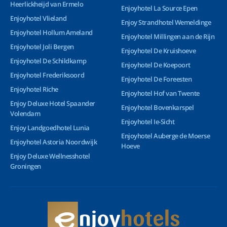
Heerlickheijd van Ermelo
Enjoyhotel La Source Epen
Enjoyhotel Vlieland
Enjoy Strandhotel Wemeldinge
Enjoyhotel Hollum Ameland
Enjoyhotel Millingen aan de Rijn
Enjoyhotel Joli Bergen
Enjoyhotel De Kruishoeve
Enjoyhotel De Schildkamp
Enjoyhotel De Koepoort
Enjoyhotel Frederiksoord
Enjoyhotel De Foreesten
Enjoyhotel Riche
Enjoyhotel Hof van Twente
Enjoy Deluxe Hotel Spaander
Enjoyhotel Bovenkarspel
Volendam
Enjoyhotel Ie-Sicht
Enjoy Landgoedhotel Lunia
Enjoyhotel Auberge de Moerse
Enjoyhotel Astoria Noordwijk
Hoeve
Enjoy Deluxe Wellnesshotel
Groningen