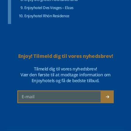
Enjoyhotel Des Vosges – Elzas
Enjoyhotel Rhön Residence
Enjoy! Tilmeld dig til vores nyhedsbrev!
Tilmeld dig til vores nyhedsbrev!
Vær den første til at modtage information om
Enjoyhotels og få de bedste tilbud.