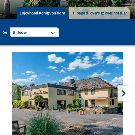
Enjoyhotel König von Rom
Tilbage til oversigt over hoteller
Se
Billeder