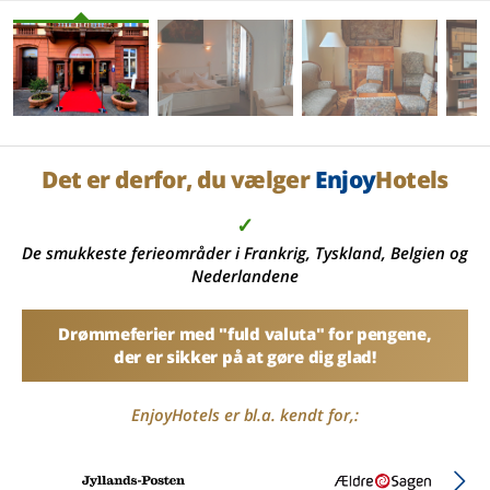
Det er derfor, du vælger
Enjoy
Hotels
✓
De smukkeste ferieområder i Frankrig, Tyskland, Belgien og
Nederlandene
Drømmeferier med "fuld valuta" for pengene,
der er sikker på at gøre dig glad!
EnjoyHotels er bl.a. kendt for,: