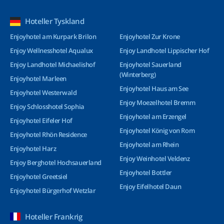
Hoteller Tyskland
Enjoyhotel am Kurpark Brilon
Enjoyhotel Zur Krone
Enjoy Wellnesshotel Aqualux
Enjoy Landhotel Lippischer Hof
Enjoy Landhotel Michaelishof
Enjoyhotel Sauerland
(Winterberg)
Enjoyhotel Marleen
Enjoyhotel Haus am See
Enjoyhotel Westerwald
Enjoy Moezelhotel Bremm
Enjoy Schlosshotel Sophia
Enjoyhotel am Erzengel
Enjoyhotel Eifeler Hof
Enjoyhotel König von Rom
Enjoyhotel Rhön Residence
Enjoyhotel am Rhein
Enjoyhotel Harz
Enjoy Weinhotel Veldenz
Enjoy Berghotel Hochsauerland
Enjoyhotel Bottler
Enjoyhotel Greetsiel
Enjoy Eifelhotel Daun
Enjoyhotel Bürgerhof Wetzlar
Hoteller Frankrig