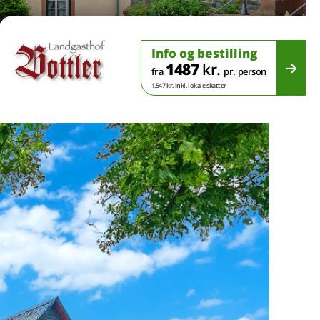
Info og bestilling
1487
kr.
fra
pr. person
1.547 kr. inkl. lokale skatter