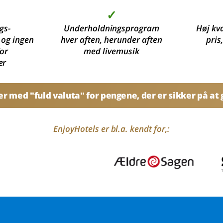
✓
gs-
Underholdningsprogram
Høj kva
 og ingen
hver aften, herunder aften
pris
for
med livemusik
er
 med "fuld valuta" for pengene, der er sikker på at g
EnjoyHotels er bl.a. kendt for,: