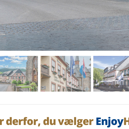
r derfor, du vælger
Enjoy
H