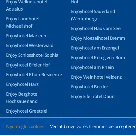
Enjoy Wellnesshotel
Hof
Aqualux
Enjoyhotel Sauerland
Enjoy Landhotel
(Winterberg)
Michaelishof
Enjoyhotel Haus am See
Enjoyhotel Marleen
Enjoy Moezelhotel Bremm
Enjoyhotel Westerwald
Enjoyhotel am Erzengel
Enjoy Schlosshotel Sophia
Enjoyhotel König von Rom
Enjoyhotel Eifeler Hof
Enjoyhotel am Rhein
Enjoyhotel Rhön Residence
Enjoy Weinhotel Veldenz
Enjoyhotel Harz
Enjoyhotel Bottler
Enjoy Berghotel
Enjoy Eifelhotel Daun
Hochsauerland
Enjoyhotel Greetsiel
Enjoyhotel Bürgerhof
Nyd nogle cookies
Ved at bruge vores hjemmeside accepterer 
Wetzlar