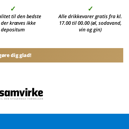
✓
✓
litet til den bedste
Alle drikkevarer gratis fra kl.
, der kræves ikke
17.00 til 00.00 (øl, sodavand,
depositum
vin og gin)
øre dig glad!