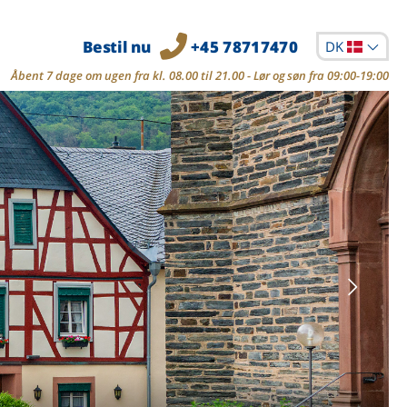
Bestil nu
+45 78717470
DK
Åbent 7 dage om ugen fra kl. 08.00 til 21.00 - Lør og søn fra 09:00-19:00