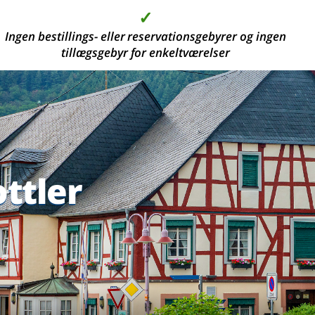
✓
✓
✓
✓
Ingen bestillings- eller reservationsgebyrer og ingen
2000 moderne hotelværelser, i de smukkeste
Høj kvalitet til den bedste pris
Depositum er ikke påkrævet
tillægsgebyr for enkeltværelser
ferieområder
ttler
ttler