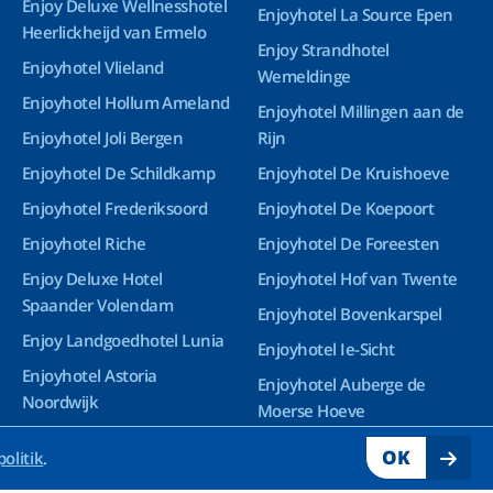
Enjoy Deluxe Wellnesshotel
Enjoyhotel La Source Epen
Heerlickheijd van Ermelo
Enjoy Strandhotel
Enjoyhotel Vlieland
Wemeldinge
Enjoyhotel Hollum Ameland
Enjoyhotel Millingen aan de
Enjoyhotel Joli Bergen
Rijn
Enjoyhotel De Schildkamp
Enjoyhotel De Kruishoeve
Enjoyhotel Frederiksoord
Enjoyhotel De Koepoort
Enjoyhotel Riche
Enjoyhotel De Foreesten
Enjoy Deluxe Hotel
Enjoyhotel Hof van Twente
Spaander Volendam
Enjoyhotel Bovenkarspel
Enjoy Landgoedhotel Lunia
Enjoyhotel Ie-Sicht
Enjoyhotel Astoria
Enjoyhotel Auberge de
Noordwijk
Moerse Hoeve
Enjoy Deluxe Wellnesshotel
OK
politik
.
Groningen