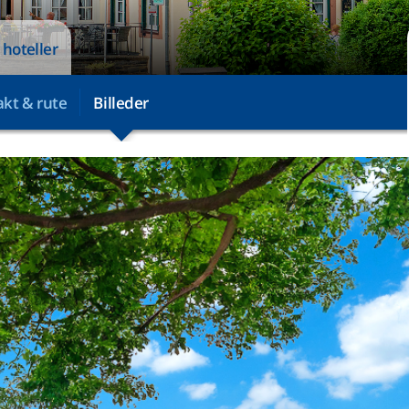
 hoteller
kt & rute
Billeder