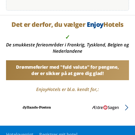
Det er derfor, du vælger
Enjoy
Hotels
✓
De smukkeste ferieområder i Frankrig, Tyskland, Belgien og
Nederlandene
Drømmeferier med "fuld valuta" for pengene,
der er sikker på at gøre dig glad!
EnjoyHotels er bl.a. kendt for,:
Hoteloversigt
Registrer mit hotel