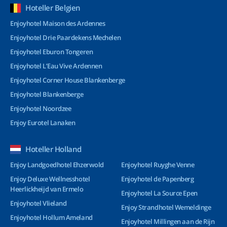
Hoteller Belgien
Enjoyhotel Maison des Ardennes
Enjoyhotel Drie Paardekens Mechelen
Enjoyhotel Eburon Tongeren
Enjoyhotel L’Eau Vive Ardennen
Enjoyhotel Corner House Blankenberge
Enjoyhotel Blankenberge
Enjoyhotel Noordzee
Enjoy Eurotel Lanaken
Hoteller Holland
Enjoy Landgoedhotel Ehzerwold
Enjoyhotel Ruyghe Venne
Enjoy Deluxe Wellnesshotel
Enjoyhotel de Papenberg
Heerlickheijd van Ermelo
Enjoyhotel La Source Epen
Enjoyhotel Vlieland
Enjoy Strandhotel Wemeldinge
Enjoyhotel Hollum Ameland
Enjoyhotel Millingen aan de Rijn