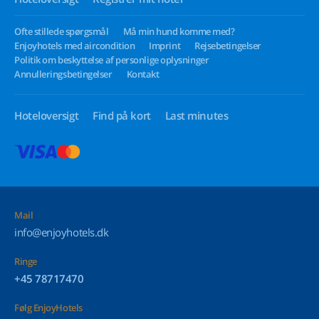
Ofte stillede spørgsmål
Må min hund komme med?
Enjoyhotels med aircondition
Imprint
Rejsebetingelser
Politik om beskyttelse af personlige oplysninger
Annulleringsbetingelser
Kontakt
Hoteloversigt
Find på kort
Last minutes
Mail
info@enjoyhotels.dk
Ringe
+45 78717470
Følg EnjoyHotels