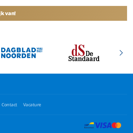
jk van!
Contact
Vacature