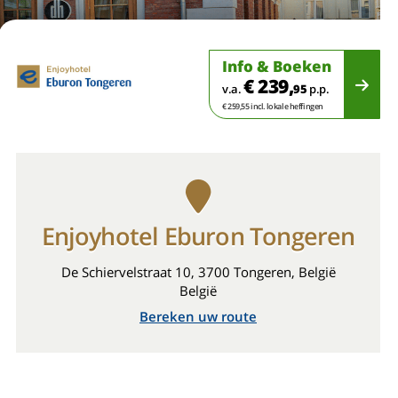
Info & Boeken
€ 239,
v.a.
95
p.p.
€ 259,55 incl. lokale heffingen
Enjoyhotel Eburon Tongeren
De Schiervelstraat 10, 3700 Tongeren, België
België
Bereken uw route