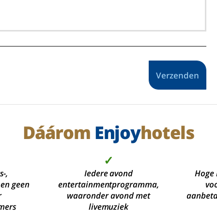
Verzenden
Dáárom
Enjoy
hotels
✓
s-,
Iedere avond
Hoge 
 en geen
entertainmentprogramma,
voo
r
waaronder avond met
aanbetal
mers
livemuziek