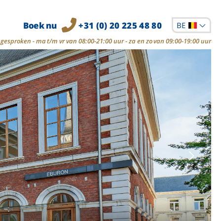
Boek nu
+31 (0) 20 225 48 80
BE
gesproken - ma t/m vr van 08:00-21:00 uur - za en zo van 09:00-19:00 uur