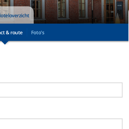
oteloverzicht
ct & route
Foto's