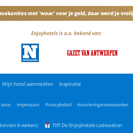
akanties met 'waar' voor je geld, daar word je vroli
Enjoyhotels is o.a. bekend van:
Mijn hotel aanmelden
Inspiratie
 airco
Impressum
Privacybeleid
Annuleringsvoorwaarden
 binnen 6 weken)
TIP! De Enjoyhotels cadeaubon