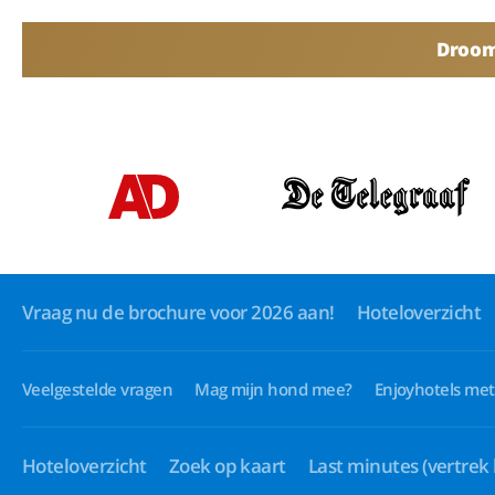
Droomv
Vraag nu de brochure voor 2026 aan!
Hoteloverzicht
Veelgestelde vragen
Mag mijn hond mee?
Enjoyhotels met
Hoteloverzicht
Zoek op kaart
Last minutes
(vertrek