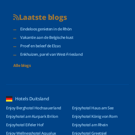
Laatste blogs
Eindeloos genieten in de Rhön
Vakantie aan de Belgische kust
Proef en beleef de Elzas
Enkhuizen, parel van West-Friesland
Alle blogs
Hotels Duitsland
Enjoy Berghotel Hochsauerland
Enjoyhotel Haus am See
Enjoyhotel am Kurpark Brilon
Enjoyhotel König von Rom
Enjoyhotel Eifeler Hof
Enjoyhotel am Rhein
Enjoy Wellnesshotel Aqualux
Enjoyhotel Greetsiel