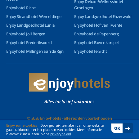
Enjoy Deluxe Wellnesshotel
Enjoyhotel Riche
Groningen
Enjoy Strandhotel Wemeldinge
Enjoy Landgoedhotel Ehzerwold
Enjoy Landgoedhotel Lunia
Enjoyhotel Hof van Twente
Enjoyhotel Joli Bergen
Enjoyhotel de Papenberg
Enjoyhotel Frederiksoord
Enjoyhotel Bovenkarspel
Enjoyhotel Millingen aan de Rijn
Enjoyhotel Ie-Sicht
Alles inclusief vakanties
© 2026 Enjoyhotels - alle rechten voorbehouden
Enjoy some cookies
Door gebruik te maken van onze website,
OK
gaat u akkoord met het plaatsen van cookies. Meer informatie
hierover kunt u lezen in ons
privacybeleid
.