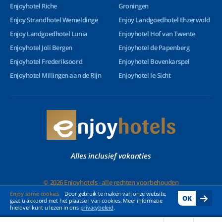
Enjoyhotel Riche
Groningen
Enjoy Strandhotel Wemeldinge
Enjoy Landgoedhotel Ehzerwold
Enjoy Landgoedhotel Lunia
Enjoyhotel Hof van Twente
Enjoyhotel Joli Bergen
Enjoyhotel de Papenberg
Enjoyhotel Frederiksoord
Enjoyhotel Bovenkarspel
Enjoyhotel Millingen aan de Rijn
Enjoyhotel Ie-Sicht
Alles inclusief vakanties
© 2026 Enjoyhotels - alle rechten voorbehouden
Enjoy some cookies
Door gebruik te maken van onze website,
OK
gaat u akkoord met het plaatsen van cookies. Meer informatie
hierover kunt u lezen in ons
privacybeleid
.