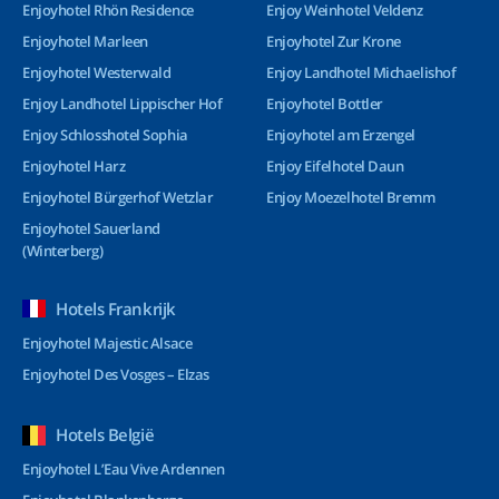
Enjoyhotel Rhön Residence
Enjoy Weinhotel Veldenz
Enjoyhotel Marleen
Enjoyhotel Zur Krone
Enjoyhotel Westerwald
Enjoy Landhotel Michaelishof
Enjoy Landhotel Lippischer Hof
Enjoyhotel Bottler
Enjoy Schlosshotel Sophia
Enjoyhotel am Erzengel
Enjoyhotel Harz
Enjoy Eifelhotel Daun
Enjoyhotel Bürgerhof Wetzlar
Enjoy Moezelhotel Bremm
Enjoyhotel Sauerland
(Winterberg)
Hotels Frankrijk
Enjoyhotel Majestic Alsace
Enjoyhotel Des Vosges – Elzas
Hotels België
Enjoyhotel L’Eau Vive Ardennen