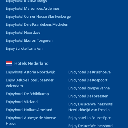
Enjoyhotel Blankenberge
Enjoyhotel Maison des Ardennes
Enjoyhotel Corner House Blankenberge
Enjoyhotel Drie Paardekens Mechelen
Enjoyhotel Noordzee
Enjoyhotel Eburon Tongeren
Enjoy Eurotel Lanaken
Hotels Nederland
Enjoyhotel Astoria Noordwijk
Enjoyhotel De Kruishoeve
Enjoy Deluxe Hotel Spaander
Enjoyhotel De Koepoort
Volendam
Enjoyhotel Ruyghe Venne
Enjoyhotel De Schildkamp
Enjoyhotel De Foreesten
Enjoyhotel Vlieland
Enjoy Deluxe Wellnesshotel
Enjoyhotel Hollum Ameland
Heerlickheijd van Ermelo
Enjoyhotel Auberge de Moerse
Enjoyhotel La Source Epen
Hoeve
Enjoy Deluxe Wellnesshotel