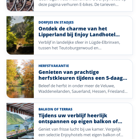
u de mooiste plekken op uw eigen tempo en
deze pagina verhuren E-bikes. De tarieven
combineert u actief bezig zijn met heerlijk
verschillen per hotel. Kies een fietsregio in
ontspannen.
Nederland of Duitsland, van kust en rivierdal tot
bos en heide.
DORPJES EN STADJES
Ontdek de charme van het
Lipperland bij Enjoy Landhotel
Lippischer Hof
Verblijf in landelijke sfeer in Lügde-Elbrinxen,
tussen het Teutoburgerwoud en
Weserbergland. Een fijne keuze voor wandelen,
fietsen en uitstapjes naar historische plaatsen.
HERFSTVAKANTIE
Genieten van prachtige
herfstkleuren tijdens een 5-daags
alles-inclusief-arrangement
Beleef de herfst in onder meer de Veluwe,
Waddeneilanden, Sauerland, Hessen, Friesland,
Betuwe en Duitsland. Ideaal voor wandelen,
uitwaaien en ontspannen.
BALKON OF TERRAS
Tijdens uw verblijf heerlijk
ontspannen op eigen balkon of
terras
Geniet van frisse lucht bij uw kamer. Vergelijk
een selectie Enjoyhotels met eigen balkon of