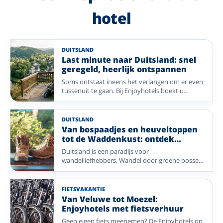
hotel
DUITSLAND
Last minute naar Duitsland: snel
geregeld, heerlijk ontspannen
Soms ontstaat ineens het verlangen om er even
tussenuit te gaan. Bij Enjoyhotels boekt u
eenvoudig een ontspannen vakantie naar
Duitsland, met een comfortabel verblijf, gezellige
sfeer en veel geregeld. Ontdek sfeervolle
DUITSLAND
bestemmingen en geniet binnenkort al van een
Van bospaadjes en heuveltoppen
heerlijke vakantie.
tot de Waddenkust: ontdek
Duitsland te voet
Duitsland is een paradijs voor
wandelliefhebbers. Wandel door groene bossen,
over rustige paden en langs prachtige
landschappen in regio’s als het Sauerland, de
Harz, Eifel en Rhön. Ook het Lahntal en de
FIETSVAKANTIE
Waddenkust laten u genieten van verrassende
Van Veluwe tot Moezel:
natuur en mooie wandelroutes. Met een
Enjoyhotels met fietsverhuur
comfortabel Enjoyhotel als uitvalsbasis ontdekt
Geen eigen fiets meenemen? De Enjoyhotels op