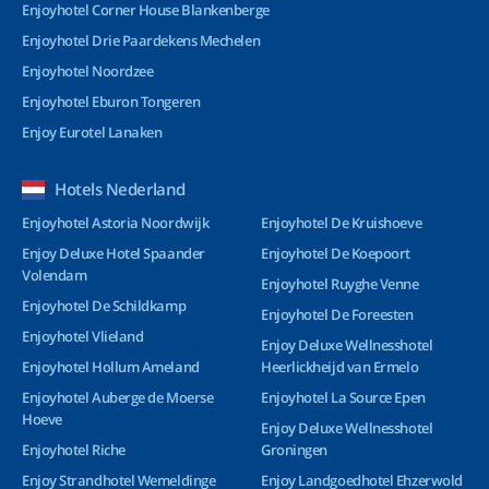
Enjoyhotel Corner House Blankenberge
Enjoyhotel Drie Paardekens Mechelen
Enjoyhotel Noordzee
Enjoyhotel Eburon Tongeren
Enjoy Eurotel Lanaken
Hotels Nederland
Enjoyhotel Astoria Noordwijk
Enjoyhotel De Kruishoeve
Enjoy Deluxe Hotel Spaander
Enjoyhotel De Koepoort
Volendam
Enjoyhotel Ruyghe Venne
Enjoyhotel De Schildkamp
Enjoyhotel De Foreesten
Enjoyhotel Vlieland
Enjoy Deluxe Wellnesshotel
Enjoyhotel Hollum Ameland
Heerlickheijd van Ermelo
Enjoyhotel Auberge de Moerse
Enjoyhotel La Source Epen
Hoeve
Enjoy Deluxe Wellnesshotel
Enjoyhotel Riche
Groningen
Enjoy Strandhotel Wemeldinge
Enjoy Landgoedhotel Ehzerwold