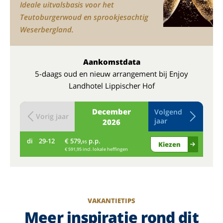
Ideale uitvalsbasis voor het
Teutoburgerwoud en sprookjesachtig
Weserbergland.
Aankomstdata
5-daags oud en nieuw arrangement bij Enjoy
Landhotel Lippischer Hof
December
Volgend
Vorig jaar
jaar
2026
di
29-12
€ 579,
p.p.
wo
95
Kiezen
€ 591,95 incl. lokale heffingen
VAKANTIETIPS
Meer inspiratie rond dit