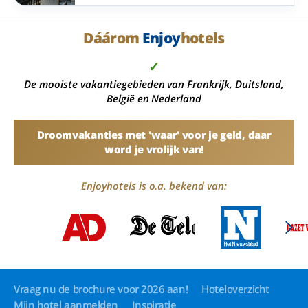
terras in onder meer Ameland, Groningen, de
Belgische kust, de Ardennen, de Rijnstreek, het
Teutoburgerwoud, de Rhön, de Vogelsberg en
Dáárom
Enjoy
hotels
het (Hoch)Sauerland.
✓
De mooiste vakantiegebieden van Frankrijk, Duitsland,
België en Nederland
Droomvakanties met 'waar' voor je geld, daar
word je vrolijk van!
Enjoyhotels is o.a. bekend van:
Vraag nu de brochure voor 2026 aan!
Hoteloverzicht
Mijn hotel aanmelden
Inspiratie