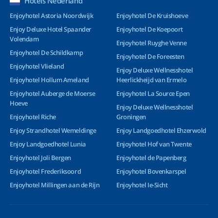
Hotels Nederland
Enjoyhotel Astoria Noordwijk
Enjoyhotel De Kruishoeve
Enjoy Deluxe Hotel Spaander
Enjoyhotel De Koepoort
Volendam
Enjoyhotel Ruyghe Venne
Enjoyhotel De Schildkamp
Enjoyhotel De Foreesten
Enjoyhotel Vlieland
Enjoy Deluxe Wellnesshotel
Enjoyhotel Hollum Ameland
Heerlickheijd van Ermelo
Enjoyhotel Auberge de Moerse
Enjoyhotel La Source Epen
Hoeve
Enjoy Deluxe Wellnesshotel
Enjoyhotel Riche
Groningen
Enjoy Strandhotel Wemeldinge
Enjoy Landgoedhotel Ehzerwold
Enjoy Landgoedhotel Lunia
Enjoyhotel Hof van Twente
Enjoyhotel Joli Bergen
Enjoyhotel de Papenberg
Enjoyhotel Frederiksoord
Enjoyhotel Bovenkarspel
Enjoyhotel Millingen aan de Rijn
Enjoyhotel Ie-Sicht