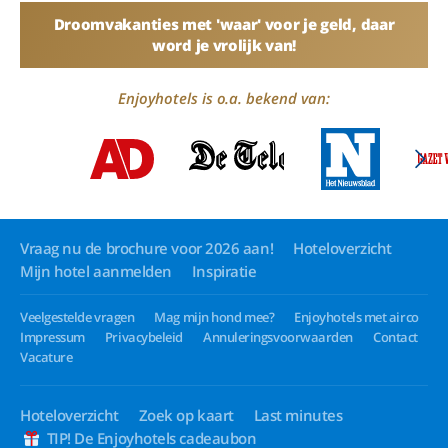
Droomvakanties met 'waar' voor je geld, daar
word je vrolijk van!
Enjoyhotels is o.a. bekend van:
Vraag nu de brochure voor 2026 aan!
Hoteloverzicht
Mijn hotel aanmelden
Inspiratie
Veelgestelde vragen
Mag mijn hond mee?
Enjoyhotels met airco
Impressum
Privacybeleid
Annuleringsvoorwaarden
Contact
Vacature
Hoteloverzicht
Zoek op kaart
Last minutes
TIP! De Enjoyhotels cadeaubon