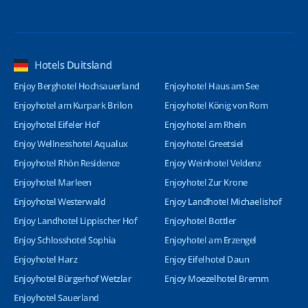
Hotels Duitsland
Enjoy Berghotel Hochsauerland
Enjoyhotel Haus am See
Enjoyhotel am Kurpark Brilon
Enjoyhotel König von Rom
Enjoyhotel Eifeler Hof
Enjoyhotel am Rhein
Enjoy Wellnesshotel Aqualux
Enjoyhotel Greetsiel
Enjoyhotel Rhön Residence
Enjoy Weinhotel Veldenz
Enjoyhotel Marleen
Enjoyhotel Zur Krone
Enjoyhotel Westerwald
Enjoy Landhotel Michaelishof
Enjoy Landhotel Lippischer Hof
Enjoyhotel Bottler
Enjoy Schlosshotel Sophia
Enjoyhotel am Erzengel
Enjoyhotel Harz
Enjoy Eifelhotel Daun
Enjoyhotel Bürgerhof Wetzlar
Enjoy Moezelhotel Bremm
Enjoyhotel Sauerland