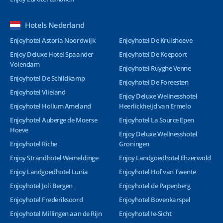
Hotels Nederland
Enjoyhotel Astoria Noordwijk
Enjoyhotel De Kruishoeve
Enjoy Deluxe Hotel Spaander
Enjoyhotel De Koepoort
Volendam
Enjoyhotel Ruyghe Venne
Enjoyhotel De Schildkamp
Enjoyhotel De Foreesten
Enjoyhotel Vlieland
Enjoy Deluxe Wellnesshotel
Enjoyhotel Hollum Ameland
Heerlickheijd van Ermelo
Enjoyhotel Auberge de Moerse
Enjoyhotel La Source Epen
Hoeve
Enjoy Deluxe Wellnesshotel
Enjoyhotel Riche
Groningen
Enjoy Strandhotel Wemeldinge
Enjoy Landgoedhotel Ehzerwold
Enjoy Landgoedhotel Lunia
Enjoyhotel Hof van Twente
Enjoyhotel Joli Bergen
Enjoyhotel de Papenberg
Enjoyhotel Frederiksoord
Enjoyhotel Bovenkarspel
Enjoyhotel Millingen aan de Rijn
Enjoyhotel Ie-Sicht