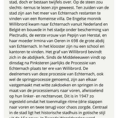
stad, doch er bestaan twijfels over. Op de steen zou
slechts -ternus te lezen zijn geweest. Ten zuiden van de
stad zijn aan het meer van Echternach restanten te
vinden van een Romeinse villa. De Engelse monnik
Willibrord kwam naar Echternach vanuit Nederland en
België en bouwde in het stadje onder bescherming van
Plectrudis, de eerste vrouw van Pepijn van Herstal, en
haar moeder Irmina van Oeren in 698 de grote abdij
van Echternach. In het klooster zijn nu een school en
kantoren te vinden. Het graf van Willibrord bevindt
zich in de abdijkerk. Sinds de Middeleeuwen vindt op
dinsdag na Pinksteren jaarlijks de Processie van
Echternach plaats ter ere van Willibrord. De
deelnemers van deze processie van Echternach, ook
wel de springprocessie genoemd, zijn aan elkaar
vastgemaakt met witte zakdoeken en springen in de
maat van de processiemars naar voren, afwisselend
op hun linker- en rechtervoet. Dit is in 1947 zo
ingesteld omdat het toenmalige ritme (drie stappen
naar voren en twee terug) voor chaos zorgde. Centraal
in de stad ligt het historische stadhuis in gotische stijl
uit de 15e eeuw. In Tweede Wereldoorlog werd