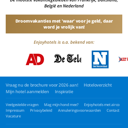
België en Nederland
Droomvakanties met 'waar' voor je geld, daar
word je vrolijk van!
Enjoyhotels is o.a. bekend van:
Vraag nu de brochure voor 2026 aan!
Hoteloverzicht
Mijn hotel aanmelden
Inspiratie
Veelgestelde vragen
Mag mijn hond mee?
Enjoyhotels met airco
Impressum
Privacybeleid
Annuleringsvoorwaarden
Contact
Vacature