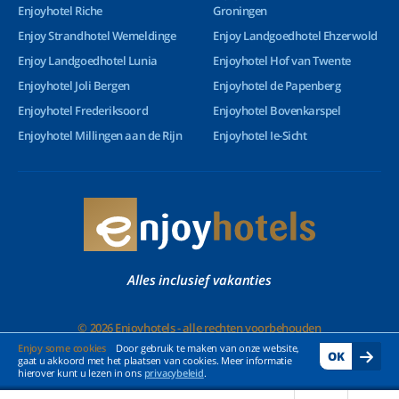
Enjoyhotel Riche
Groningen
Enjoy Strandhotel Wemeldinge
Enjoy Landgoedhotel Ehzerwold
Enjoy Landgoedhotel Lunia
Enjoyhotel Hof van Twente
Enjoyhotel Joli Bergen
Enjoyhotel de Papenberg
Enjoyhotel Frederiksoord
Enjoyhotel Bovenkarspel
Enjoyhotel Millingen aan de Rijn
Enjoyhotel Ie-Sicht
Alles inclusief vakanties
© 2026 Enjoyhotels - alle rechten voorbehouden
Enjoy some cookies
Door gebruik te maken van onze website,
OK
gaat u akkoord met het plaatsen van cookies. Meer informatie
hierover kunt u lezen in ons
privacybeleid
.