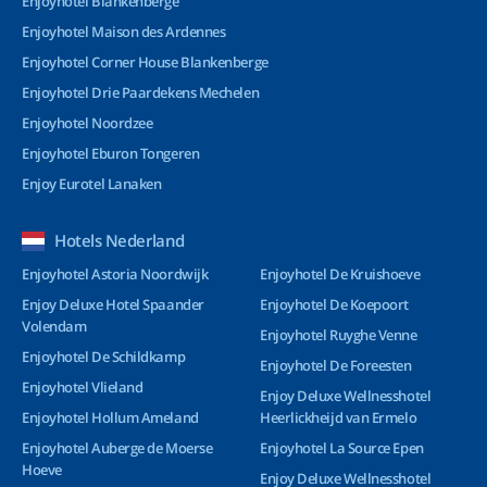
Enjoyhotel Blankenberge
Enjoyhotel Maison des Ardennes
Enjoyhotel Corner House Blankenberge
Enjoyhotel Drie Paardekens Mechelen
Enjoyhotel Noordzee
Enjoyhotel Eburon Tongeren
Enjoy Eurotel Lanaken
Hotels Nederland
Enjoyhotel Astoria Noordwijk
Enjoyhotel De Kruishoeve
Enjoy Deluxe Hotel Spaander
Enjoyhotel De Koepoort
Volendam
Enjoyhotel Ruyghe Venne
Enjoyhotel De Schildkamp
Enjoyhotel De Foreesten
Enjoyhotel Vlieland
Enjoy Deluxe Wellnesshotel
Enjoyhotel Hollum Ameland
Heerlickheijd van Ermelo
Enjoyhotel Auberge de Moerse
Enjoyhotel La Source Epen
Hoeve
Enjoy Deluxe Wellnesshotel