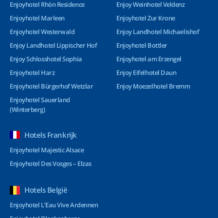
Enjoyhotel Rhön Residence
Enjoy Weinhotel Veldenz
Enjoyhotel Marleen
Enjoyhotel Zur Krone
Enjoyhotel Westerwald
Enjoy Landhotel Michaelishof
Enjoy Landhotel Lippischer Hof
Enjoyhotel Bottler
Enjoy Schlosshotel Sophia
Enjoyhotel am Erzengel
Enjoyhotel Harz
Enjoy Eifelhotel Daun
Enjoyhotel Bürgerhof Wetzlar
Enjoy Moezelhotel Bremm
Enjoyhotel Sauerland
(Winterberg)
Hotels Frankrijk
Enjoyhotel Majestic Alsace
Enjoyhotel Des Vosges – Elzas
Hotels België
Enjoyhotel L’Eau Vive Ardennen