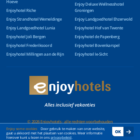
Hoeve
Enjoy Deluxe Wellnesshotel
Enjoyhotel Riche
Groningen
Enjoy Strandhotel Wemeldinge
Enjoy Landgoedhotel Ehzerwold
Enjoy Landgoedhotel Lunia
Enjoyhotel Hof van Twente
Enjoyhotel Joli Bergen
Enjoyhotel de Papenberg
Enjoyhotel Frederiksoord
Enjoyhotel Bovenkarspel
Enjoyhotel Millingen aan de Rijn
Enjoyhotel Ie-Sicht
Alles inclusief vakanties
© 2026 Enjoyhotels - alle rechten voorbehouden
Enjoy some cookies
Door gebruik te maken van onze website,
OK
gaat u akkoord met het plaatsen van cookies. Meer informatie
hierover kunt u lezen in ons
privacybeleid
.