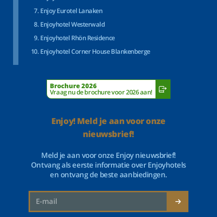
Enjoy Eurotel Lanaken
Enjoyhotel Westerwald
Enjoyhotel Rhön Residence
Enjoyhotel Corner House Blankenberge
Brochure 2026
Vraag nu de brochure voor 2026 aan!
Enjoy! Meld je aan voor onze
nieuwsbrief!
Meld je aan voor onze Enjoy nieuwsbrief!
Ontvang als eerste informatie over Enjoyhotels
en ontvang de beste aanbiedingen.