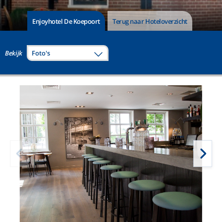
Enjoyhotel De Koepoort
Terug naar Hoteloverzicht
Bekijk
Foto's