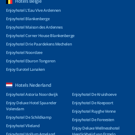
Hotels België
Enjoyhotel L’Eau Vive Ardennen
Enjoyhotel Blankenberge
Enjoyhotel Maison des Ardennes
Enjoyhotel Corner House Blankenberge
Enjoyhotel Drie Paardekens Mechelen
Enjoyhotel Noordzee
Enjoyhotel Eburon Tongeren
Enjoy Eurotel Lanaken
Hotels Nederland
Enjoyhotel Astoria Noordwijk
Enjoyhotel De Kruishoeve
Enjoy Deluxe Hotel Spaander
Enjoyhotel De Koepoort
Volendam
Enjoyhotel Ruyghe Venne
Enjoyhotel De Schildkamp
Enjoyhotel De Foreesten
Enjoyhotel Vlieland
Enjoy Deluxe Wellnesshotel
Enjoyhotel Hollum Ameland
Heerlickheijd van Ermelo