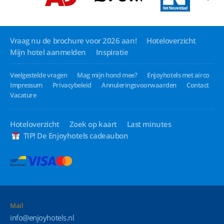
Vraag nu de brochure voor 2026 aan!
Hoteloverzicht
Mijn hotel aanmelden
Inspiratie
Veelgestelde vragen
Mag mijn hond mee?
Enjoyhotels met airco
Impressum
Privacybeleid
Annuleringsvoorwaarden
Contact
Vacature
Hoteloverzicht
Zoek op kaart
Last minutes
TIP! De Enjoyhotels cadeaubon
Mail
info@enjoyhotels.nl