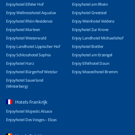
Enjoyhotel Eifeler Hof
Enjoyhotel am Rhein
Enjoy Wellnesshotel Aqualux
Enjoyhotel Greetsiel
Enjoyhotel Rhön Residence
Enjoy Weinhotel Veldenz
Enjoyhotel Marleen
Enjoyhotel Zur Krone
Enjoyhotel Westerwald
Enjoy Landhotel Michaelishof
Enjoy Landhotel Lippischer Hof
Enjoyhotel Bottler
Enjoy Schlosshotel Sophia
Enjoyhotel am Erzengel
Enjoyhotel Harz
Enjoy Eifelhotel Daun
Enjoyhotel Bürgerhof Wetzlar
Enjoy Moezelhotel Bremm
Enjoyhotel Sauerland
(Winterberg)
Hotels Frankrijk
Enjoyhotel Majestic Alsace
Enjoyhotel Des Vosges – Elzas