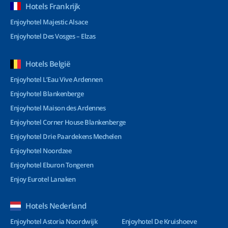
Hotels Frankrijk
Enjoyhotel Majestic Alsace
Enjoyhotel Des Vosges – Elzas
Hotels België
Enjoyhotel L’Eau Vive Ardennen
Enjoyhotel Blankenberge
Enjoyhotel Maison des Ardennes
Enjoyhotel Corner House Blankenberge
Enjoyhotel Drie Paardekens Mechelen
Enjoyhotel Noordzee
Enjoyhotel Eburon Tongeren
Enjoy Eurotel Lanaken
Hotels Nederland
Enjoyhotel Astoria Noordwijk
Enjoyhotel De Kruishoeve