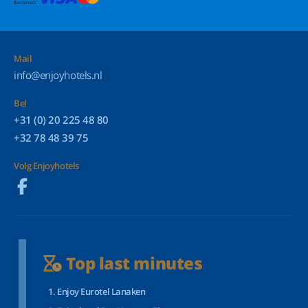
Mail
info@enjoyhotels.nl
Bel
+31 (0) 20 225 48 80
+32 78 48 39 75
Volg Enjoyhotels
Top last minutes
Enjoy Eurotel Lanaken