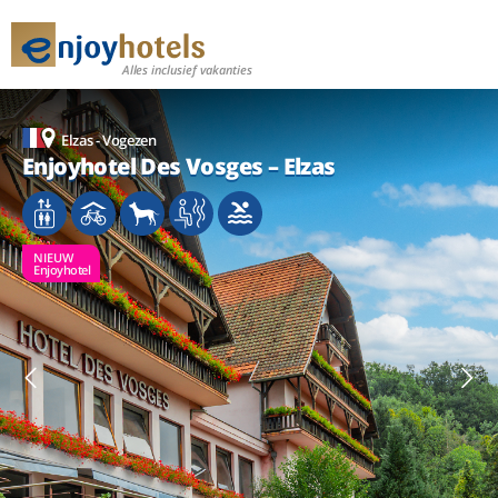
Alles inclusief vakanties
Elzas - Vogezen
Elzas - Vogezen
Elzas - Vogezen
Elzas - Vogezen
Elzas - Vogezen
Enjoyhotel Des Vosges – Elzas
Enjoyhotel Des Vosges – Elzas
Enjoyhotel Des Vosges – Elzas
Enjoyhotel Des Vosges – Elzas
Enjoyhotel Des Vosges – Elzas
NIEUW
NIEUW
NIEUW
NIEUW
NIEUW
Enjoyhotel
Enjoyhotel
Enjoyhotel
Enjoyhotel
Enjoyhotel