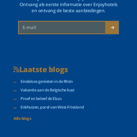
Ontvang als eerste informatie over Enjoyhotels
en ontvang de beste aanbiedingen.
Laatste blogs
Eindeloos genieten in de Rhön
Vakantie aan de Belgische kust
Proef en beleef de Elzas
Enkhuizen, parel van West-Friesland
Alle blogs