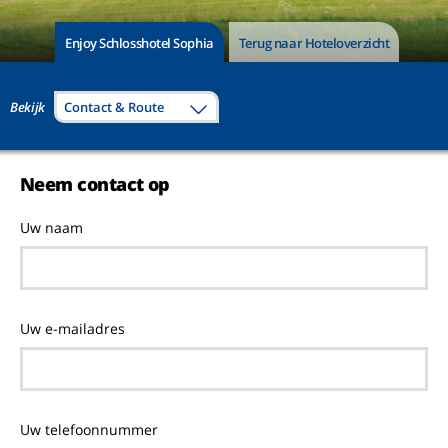
Enjoy Schlosshotel Sophia
Terug naar Hoteloverzicht
Bekijk
Contact & Route
Neem contact op
Uw naam
Uw e-mailadres
Uw telefoonnummer