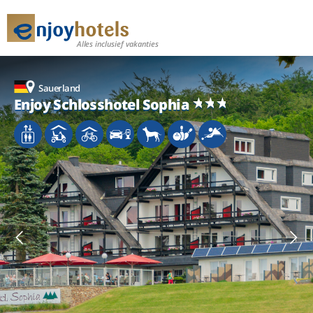
Alles inclusief vakanties
Sauerland
Sauerland
Sauerland
Sauerland
Enjoy Schlosshotel Sophia
Enjoy Schlosshotel Sophia
Enjoy Schlosshotel Sophia
Enjoy Schlosshotel Sophia