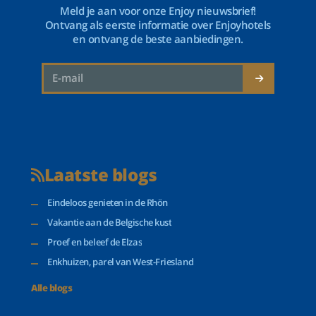
Meld je aan voor onze Enjoy nieuwsbrief!
Ontvang als eerste informatie over Enjoyhotels
en ontvang de beste aanbiedingen.
Laatste blogs
Eindeloos genieten in de Rhön
Vakantie aan de Belgische kust
Proef en beleef de Elzas
Enkhuizen, parel van West-Friesland
Alle blogs