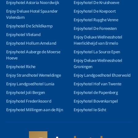
Enjoyhotel Astoria Noordwijk
Enjoyhotel De Kruishoeve
Enjoy Deluxe Hotel Spaander
Enjoyhotel De Koepoort
Volendam
Enjoyhotel Ruyghe Venne
Enjoyhotel De Schildkamp
Enjoyhotel De Foreesten
Enjoyhotel Vlieland
Enjoy Deluxe Wellnesshotel
Enjoyhotel Hollum Ameland
Heerlickheijd van Ermelo
Enjoyhotel Auberge de Moerse
Enjoyhotel La Source Epen
Hoeve
Enjoy Deluxe Wellnesshotel
Enjoyhotel Riche
Groningen
Enjoy Strandhotel Wemeldinge
Enjoy Landgoedhotel Ehzerwold
Enjoy Landgoedhotel Lunia
Enjoyhotel Hof van Twente
Enjoyhotel Joli Bergen
Enjoyhotel de Papenberg
Enjoyhotel Frederiksoord
Enjoyhotel Bovenkarspel
Enjoyhotel Millingen aan de Rijn
Enjoyhotel Ie-Sicht