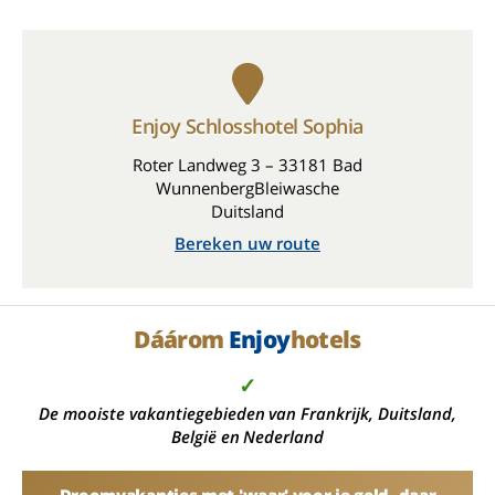
Enjoy Schlosshotel Sophia
Roter Landweg 3 – 33181 Bad
WunnenbergBleiwasche
Duitsland
Bereken uw route
Dáárom
Enjoy
hotels
✓
De mooiste vakantiegebieden van Frankrijk, Duitsland,
België en Nederland